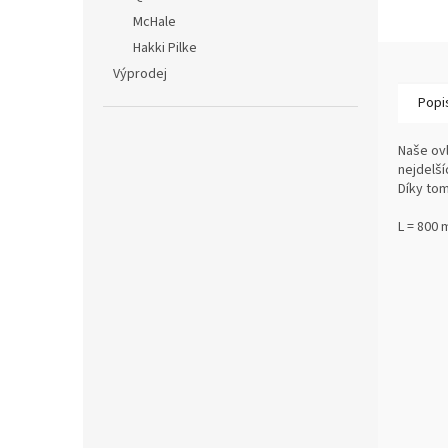
McHale
Hakki Pilke
Výprodej
Popi
Naše ov
nejdelší
Díky tom
L = 800