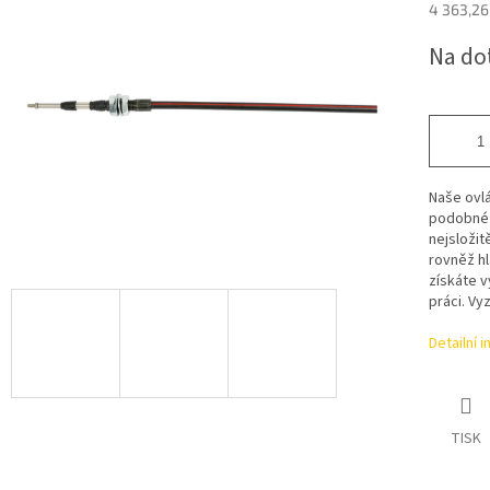
4 363,26
Měrná
Na do
cena:
Naše ovl
podobné b
nejsložit
rovněž hl
získáte v
práci. Vyz
Detailní 
TISK