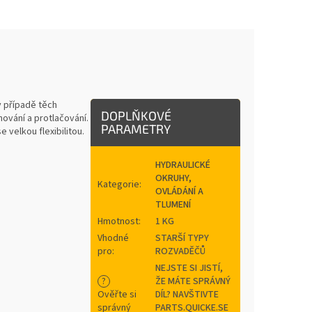
v případě těch
DOPLŇKOVÉ
hování a protlačování.
PARAMETRY
e velkou flexibilitou.
HYDRAULICKÉ
OKRUHY,
Kategorie
:
OVLÁDÁNÍ A
TLUMENÍ
Hmotnost
:
1 KG
Vhodné
STARŠÍ TYPY
pro
:
ROZVADĚČŮ
NEJSTE SI JISTÍ,
?
ŽE MÁTE SPRÁVNÝ
Ověřte si
DÍL? NAVŠTIVTE
správný
PARTS.QUICKE.SE