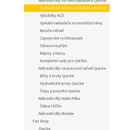
Náhradní díly na čelní nakladače Quicke
n
í
Hydraulické okruhy, ovládání a tlumení
p
Výložníky ALÖ
a
Upínání nakladače na montážní rámy
n
Nosiče nářadí
e
Zapojování rychlospojek
l
Výbava na přání
Nápisy a barvy
Kompletní sady pro údržbu
Náhradní díly na pracovní nářadí Quicke
Břity a hroty Quicke
Hydraulické prvky Quicke
Čepy a pouzdra Quicke
Náhradní díly Hakki Pilke
Štípací kříže
Náhradní díly McHale
Fan Shop
Quicke