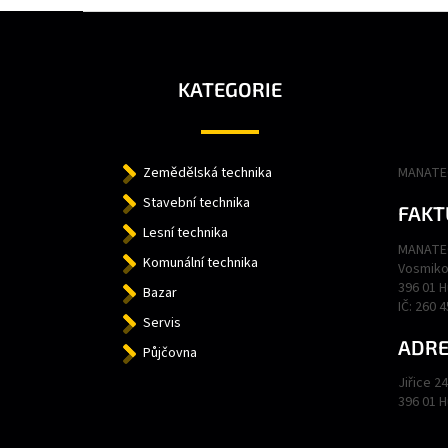
Z
Á
P
A
KATEGORIE
T
Í
Zemědělská technika
MANATEC
Stavební technika
FAKT
Lesní technika
MANATEC
Komunální technika
Vosmiko
396 01 
Bazar
IČ: 260 
Servis
ADRE
Půjčovna
Jiřice 2
396 01 