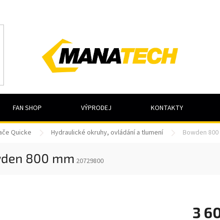
FAN SHOP
VÝPRODEJ
KONTAKTY
dače Quicke
Hydraulické okruhy, ovládání a tlumení
Bowden 800
den 800 mm
20729800
3 6