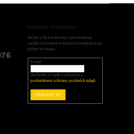
Odebírat newsletter
Vložte svůj e-mail a my vám budeme
zasílat informace o nových produktech na
našem e-shopu.
076
E-mail
Vložením e-mailu souhlasíte s
podmínkami ochrany osobních údajů
PŘIHLÁSIT SE