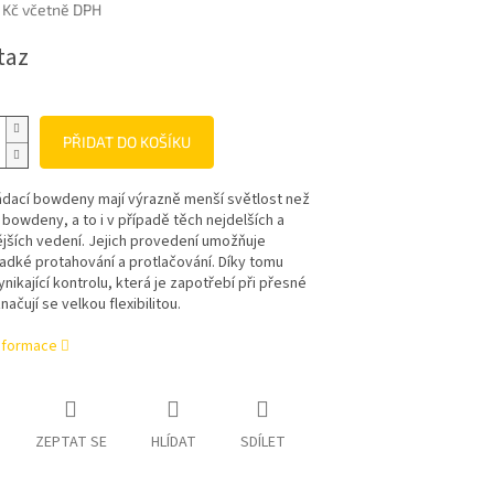
 Kč včetně DPH
taz
PŘIDAT DO KOŠÍKU
ádací bowdeny mají výrazně menší světlost než
owdeny, a to i v případě těch nejdelších a
ějších vedení. Jejich provedení umožňuje
adké protahování a protlačování. Díky tomu
ynikající kontrolu, která je zapotřebí při přesné
načují se velkou flexibilitou.
informace
ZEPTAT SE
HLÍDAT
SDÍLET