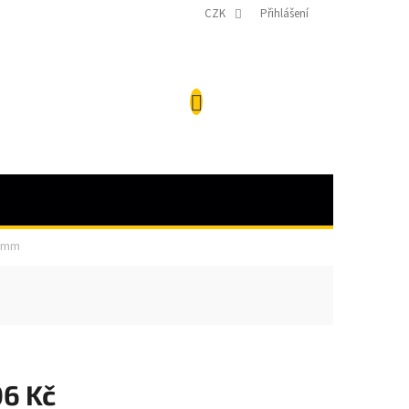
CZK
Přihlášení
NÁKUPNÍ
KOŠÍK
 mm
06 Kč