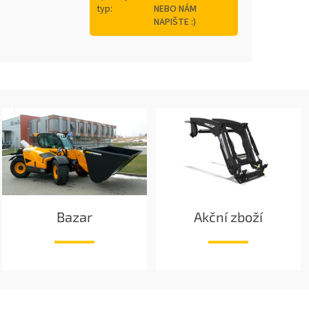
typ
:
NEBO NÁM
NAPIŠTE :)
Bazar
Akční zboží