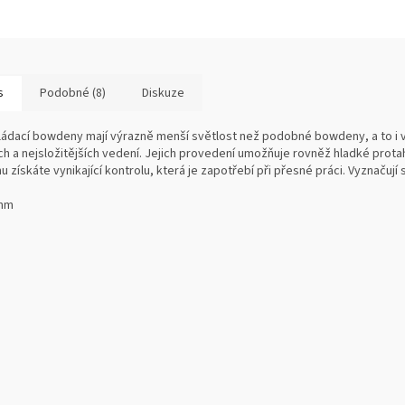
s
Podobné (8)
Diskuze
ládací bowdeny mají výrazně menší světlost než podobné bowdeny, a to i 
ch a nejsložitějších vedení. Jejich provedení umožňuje rovněž hladké prota
u získáte vynikající kontrolu, která je zapotřebí při přesné práci. Vyznačují s
 mm