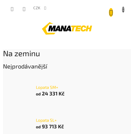
Přejít
NÁKUP
na
CZK
obsah
KOŠÍK
Na zeminu
Nejprodávanější
Lopata SM+
24 331 Kč
od
Lopata SL+
93 713 Kč
od