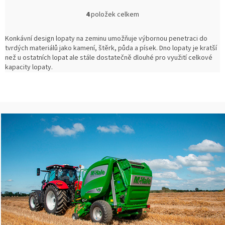
4
položek celkem
O
v
l
Konkávní design lopaty na zeminu umožňuje výbornou penetraci do
á
tvrdých materiálů jako kamení, štěrk, půda a písek. Dno lopaty je kratší
d
než u ostatních lopat ale stále dostatečně dlouhé pro využití celkové
a
kapacity lopaty.
c
í
p
r
v
k
y
v
ý
p
i
s
u