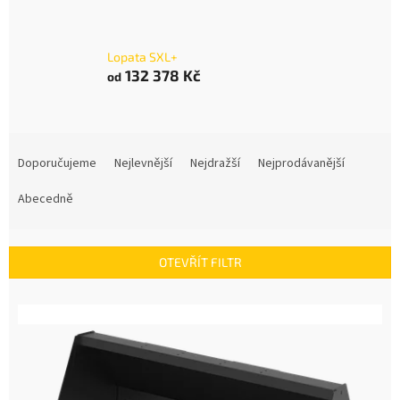
Lopata SXL+
132 378 Kč
od
Ř
a
Doporučujeme
Nejlevnější
Nejdražší
Nejprodávanější
z
e
Abecedně
n
í
p
OTEVŘÍT FILTR
r
o
V
d
ý
u
p
k
i
t
s
ů