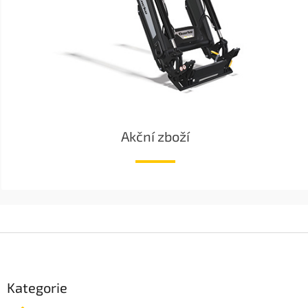
Akční zboží
Z
á
p
a
Kategorie
t