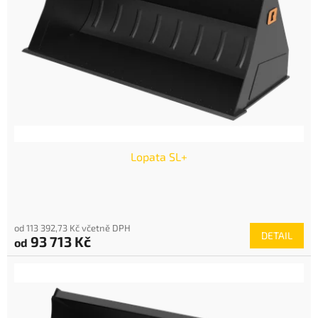
p
r
o
d
u
k
t
ů
Lopata SL+
od 113 392,73 Kč včetně DPH
DETAIL
93 713 Kč
od