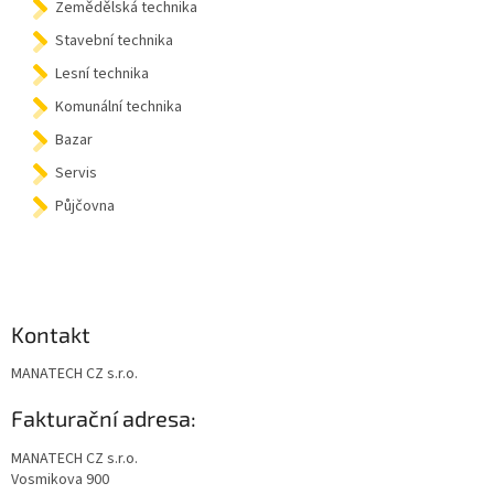
Zemědělská technika
í
Stavební technika
Lesní technika
Komunální technika
Bazar
Servis
Půjčovna
Kontakt
MANATECH CZ s.r.o.
Fakturační adresa:
MANATECH CZ s.r.o.
Vosmikova 900