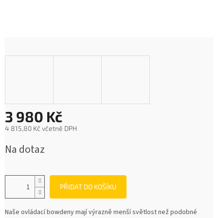
3 980 Kč
4 815,80 Kč včetně DPH
Měrná
Na dotaz
cena:
PŘIDAT DO KOŠÍKU
Naše ovládací bowdeny mají výrazně menší světlost než podobné