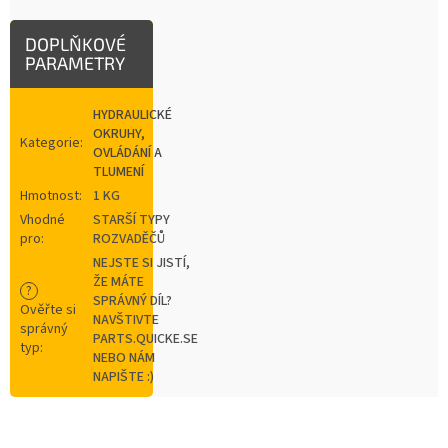
DOPLŇKOVÉ
PARAMETRY
HYDRAULICKÉ
OKRUHY,
Kategorie
:
OVLÁDÁNÍ A
TLUMENÍ
Hmotnost
:
1 KG
Vhodné
STARŠÍ TYPY
pro
:
ROZVADĚČŮ
NEJSTE SI JISTÍ,
ŽE MÁTE
?
SPRÁVNÝ DÍL?
Ověřte si
NAVŠTIVTE
správný
PARTS.QUICKE.SE
typ
:
NEBO NÁM
NAPIŠTE :)