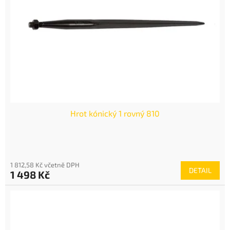
p
r
o
d
u
k
t
ů
Hrot kónický 1 rovný 810
1 812,58 Kč včetně DPH
DETAIL
1 498 Kč