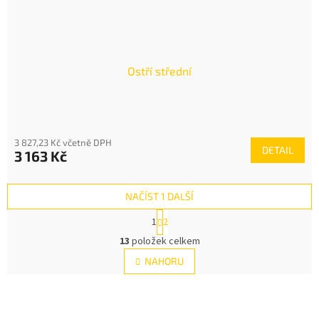
Ostří střední
3 827,23 Kč včetně DPH
DETAIL
3 163 Kč
NAČÍST 1 DALŠÍ
S
1
2
t
O
r
13
položek celkem
v
á
l
NAHORU
n
á
k
d
o
v
a
á
c