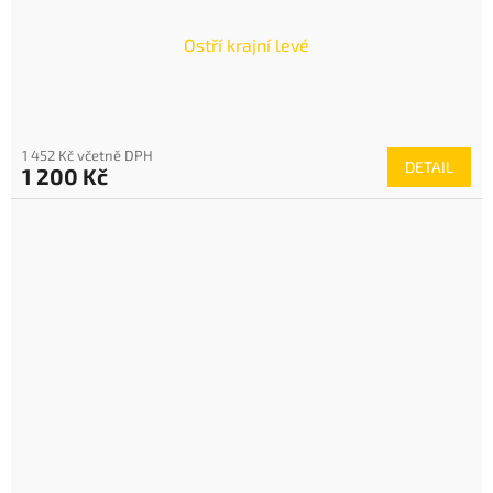
Ostří krajní levé
1 452 Kč včetně DPH
DETAIL
1 200 Kč