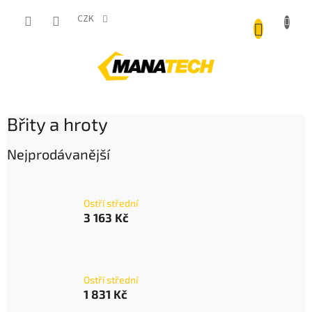
Přejít
NÁKUP
na
CZK
obsah
KOŠÍK
Břity a hroty
Nejprodávanější
Ostří střední
3 163 Kč
Ostří střední
1 831 Kč