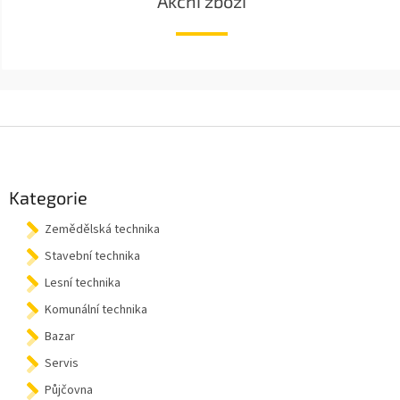
Akční zboží
Z
á
p
a
Kategorie
t
Zemědělská technika
í
Stavební technika
Lesní technika
Komunální technika
Bazar
Servis
Půjčovna