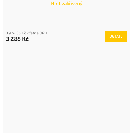
Hrot zakřivený
3 974,85 Kč včetně DPH
DETAIL
3 285 Kč