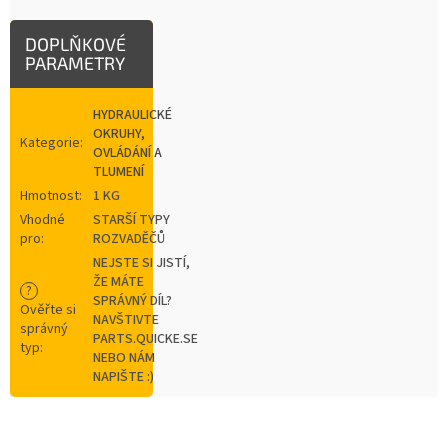
DOPLŇKOVÉ
PARAMETRY
HYDRAULICKÉ
OKRUHY,
Kategorie
:
OVLÁDÁNÍ A
TLUMENÍ
Hmotnost
:
1 KG
Vhodné
STARŠÍ TYPY
pro
:
ROZVADĚČŮ
NEJSTE SI JISTÍ,
ŽE MÁTE
?
SPRÁVNÝ DÍL?
Ověřte si
NAVŠTIVTE
správný
PARTS.QUICKE.SE
typ
:
NEBO NÁM
NAPIŠTE :)