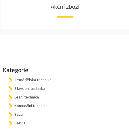
Akční zboží
Z
á
p
a
Kategorie
t
Zemědělská technika
í
Stavební technika
Lesní technika
Komunální technika
Bazar
Servis