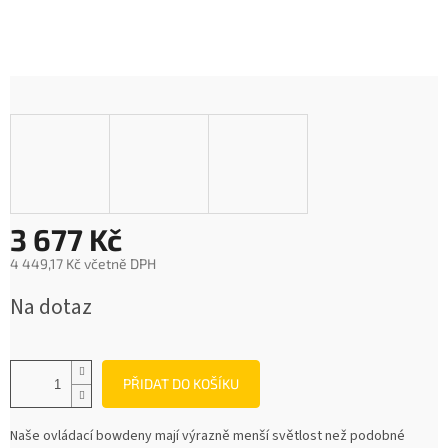
3 677 Kč
4 449,17 Kč včetně DPH
Měrná
Na dotaz
cena:
PŘIDAT DO KOŠÍKU
Naše ovládací bowdeny mají výrazně menší světlost než podobné