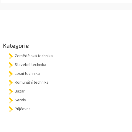
Z
á
p
a
Kategorie
t
Zemědělská technika
í
Stavební technika
Lesní technika
Komunální technika
Bazar
Servis
Půjčovna