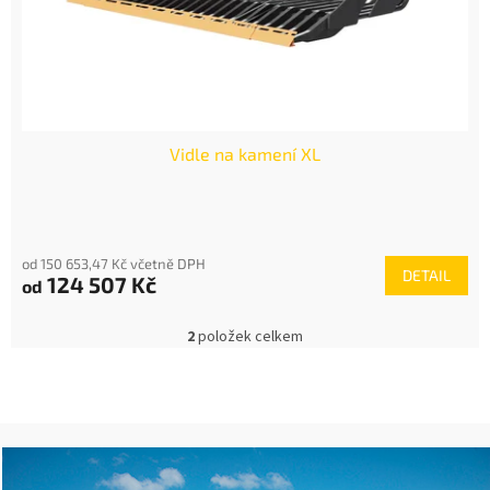
Vidle na kamení XL
od 150 653,47 Kč včetně DPH
DETAIL
124 507 Kč
od
2
položek celkem
O
v
l
á
d
a
c