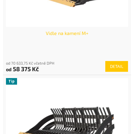
k
t
ů
Vidle na kamení M+
od 70 633,75 Kč včetně DPH
DETAIL
58 375 Kč
od
Tip