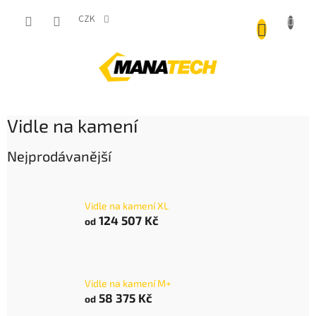
Přejít
NÁKUP
na
CZK
obsah
KOŠÍK
Vidle na kamení
Nejprodávanější
Vidle na kamení XL
124 507 Kč
od
Vidle na kamení M+
58 375 Kč
od