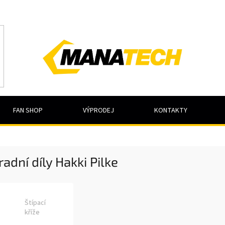
FAN SHOP
VÝPRODEJ
KONTAKTY
adní díly Hakki Pilke
Štípací
kříže