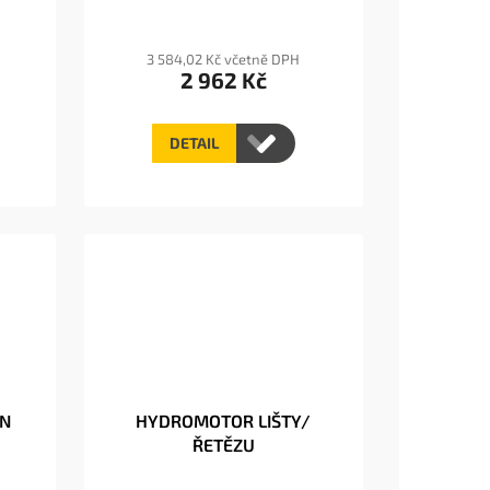
3 584,02 Kč včetně DPH
2 962 Kč
DETAIL
IN
HYDROMOTOR LIŠTY/
ŘETĚZU