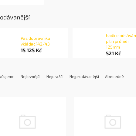
odávanější
hadice odsáván
Pás dopravníku
pilin průměr
vkládací 42/43
125mm
15 125 Kč
521 Kč
učujeme
Nejlevnější
Nejdražší
Nejprodávanější
Abecedně