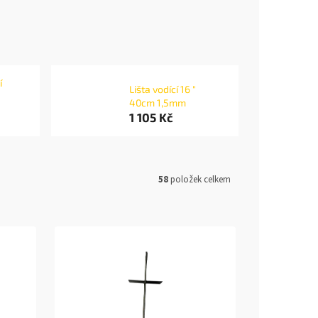
í
Lišta vodící 16 "
40cm 1,5mm
1 105 Kč
58
položek celkem