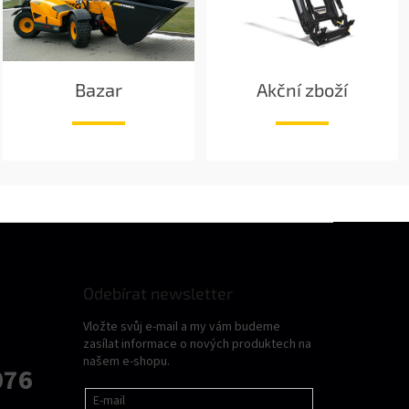
Bazar
Akční zboží
Odebírat newsletter
Vložte svůj e-mail a my vám budeme
zasílat informace o nových produktech na
našem e-shopu.
076
E-mail