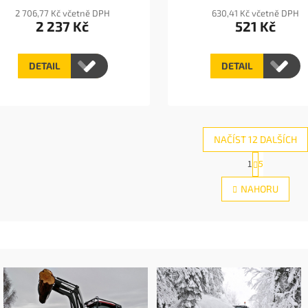
2 706,77 Kč včetně DPH
630,41 Kč včetně DPH
2 237 Kč
521 Kč
DETAIL
DETAIL
NAČÍST 12 DALŠÍCH
S
1
5
O
t
r
v
NAHORU
á
l
n
á
k
d
o
a
v
c
á
í
n
p
í
r
v