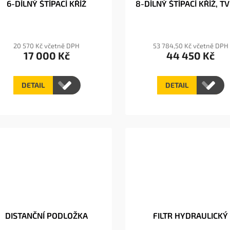
6-DÍLNÝ ŠTÍPACÍ KŘÍŽ
8-DÍLNÝ ŠTÍPACÍ KŘÍŽ, T
20 570 Kč včetně DPH
53 784,50 Kč včetně DPH
17 000 Kč
44 450 Kč
DETAIL
DETAIL
DISTANČNÍ PODLOŽKA
FILTR HYDRAULICKÝ