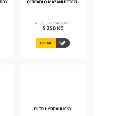
VRDÝ
ČERPADLO MAZÁNÍ ŘETĚZU
6 352,50 Kč včetně DPH
5 250 Kč
DETAIL
FILTR HYDRAULICKÝ