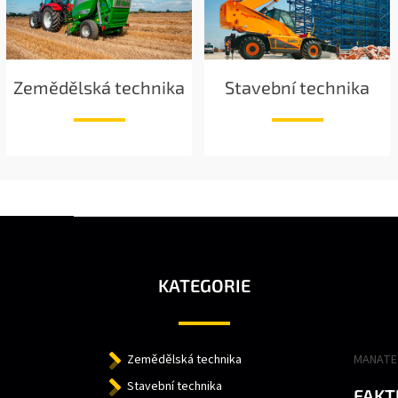
Zemědělská technika
Stavební technika
Z
Á
P
A
KATEGORIE
T
Í
Zemědělská technika
MANATEC
Stavební technika
FAKT