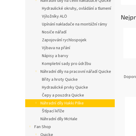
Náhradní díly na čelní nakladače Quicke
n
í
Hydraulické okruhy, ovládání a tlumení
p
Nejpr
Výložníky ALÖ
a
Upínání nakladače na montážní rámy
n
Nosiče nářadí
e
Zapojování rychlospojek
l
Výbava na přání
Nápisy a barvy
Kompletní sady pro údržbu
Ř
Náhradní díly na pracovní nářadí Quicke
a
Dopor
Břity a hroty Quicke
z
Hydraulické prvky Quicke
e
Čepy a pouzdra Quicke
V
n
ý
í
Náhradní díly Hakki Pilke
p
p
Štípací kříže
i
r
Náhradní díly McHale
s
o
Fan Shop
p
d
Quicke