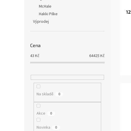
r
u
o
k
McHale
12
d
t
Hakki Pilke
u
ů
Výprodej
k
t
ů
Cena
43
Kč
64425
Kč
Na skladě
0
Akce
0
Novinka
0