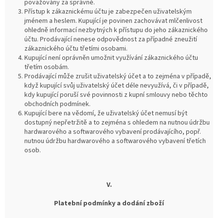
považovány za správné.
Přístup k zákaznickému účtu je zabezpečen uživatelským
jménem a heslem. Kupující je povinen zachovávat mlčenlivost
ohledně informací nezbytných k přístupu do jeho zákaznického
účtu. Prodávající nenese odpovědnost za případné zneužití
zákaznického účtu třetími osobami.
Kupující není oprávněn umožnit využívání zákaznického účtu
třetím osobám.
Prodávající může zrušit uživatelský účet a to zejména v případě,
když kupující svůj uživatelský účet déle nevyužívá, či v případě,
kdy kupující poruší své povinnosti z kupní smlouvy nebo těchto
obchodních podmínek.
Kupující bere na vědomí, že uživatelský účet nemusí být
dostupný nepřetržitě a to zejména s ohledem na nutnou údržbu
hardwarového a softwarového vybavení prodávajícího, popř.
nutnou údržbu hardwarového a softwarového vybavení třetích
osob.
V.
Platební podmínky a dodání zboží