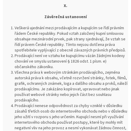
X.
Závěrečná ustanovení
Veškerá ujednání mezi prodávajícím a kupujícím se řídí právním
řádem České republiky. Pokud vztah založený kupní smlouvou
obsahuje mezinárodní prvek, pak strany sjednávají, že vztah se
řídí právem České republiky. Tímto nejsou dotčena práva
spotřebitele vyplývající z obecně závazných právních předpisů.
Prodávající není ve vztahu ke kupujícímu vázán žádnými kodexy
chování ve smyslu ustanovení § 1826 odst. 1 písm. e)
občanského zákoníku.
Všechna práva k webovým stránkám prodávajícího, zejména
autorská práva k obsahu, včetně rozvržení stránky, fotek, filmů,
grafik, ochranných známek, loga a dalšího obsahu a prvků, náleží
prodávajícímu. Je zakázáno kopírovat, upravovat nebo jinak
používat webové stránky nebo jejich část bez souhlasu
prodávajícího.
Prodávající nenese odpovědnost za chyby vzniklé v důsledku
zásahů třetích osob do internetového obchodu nebo v důsledku
jeho užití v rozporu s jeho určením. Kupující nesmí při využívání
internetového obchodu používat postupy, které by mohly mít
negativní vliv na jeho provoz a nesmí vykonávat žádnou činnost,