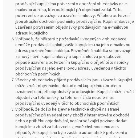
prodávající kupujícímu potvrzení o obdržení objednávky na e-
mailovou adresu, kterou kupující při objednání zadal. Toto
potvrzení se považuje za uzavření smlouvy. Přílohou potvrzení
jsou aktuální obchodní podmínky prodávajícího. Kupní smlouva je
uzavřena potvrzením objednávky prodávajícím na e-mailovou
adresu kupujícího.
V případě, že některý z požadavků uvedených v objednávce
nemůže prodávající splnit, zašle kupujícímu na jeho e-mailovou
adresu pozměněnou nabídku. Pozměněná nabídka se považuje
za nový návrh kupní smlouvy a kupní smlouva je v takovém
případě uzavřena potvrzením kupujícího o přijetí této nabídky
prodávajícímu na jeho e-mailovou adresu uvedenou v těchto
obchodních podmínkách.
Všechny objednávky přijaté prodávajícím jsou závazné. Kupující
může zrušit objednávku, dokud není kupujícímu doručeno
oznámení o přijetí objednávky prodávajícím. Kupující může zrušit
objednávku telefonicky na telefonní číslo nebo e-mail
prodávajícího uvedený v těchto obchodních podmínkách.
V případě, že došlo ke zjevné technické chybě na straně
prodávajícího při uvedení ceny zboží v internetovém obchodě
nebo v průběhu objednávání, není prodávající povinen dodat
kupujícímu zboží za tuto zcela zjevně chybnou cenu ani v
případě, že kupujícímu bylo zasláno automatické potvrzení o