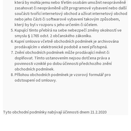
která by mohla jemu nebo třetím osobám umožnit neoprávněně
zasahovat či neoprávněně užít programové vybavení nebo další
součásti tvořící internetový obchod a užívat internetový obchod
nebo jeho části či softwarové vybavení takovým způsobem,
který by byl v rozporu s jeho určením či účelem.
Kupující tímto přebírá na sebe nebezpečí změny okolností ve
smyslu § 1765 odst. 2 občanského zákoníku.
Kupní smlouva včetně obchodních podmínek je archivována
prodávajícím v elektronické podobě a není přístupná.
Znění obchodních podmínek může prodávající měnit či
doplňovat. Tímto ustanovením nejsou dotčena práva a
povinnosti vzniklé po dobu účinnosti předchozího znění
obchodních podmínek.
Přílohou obchodních podmínek je vzorový formulář pro
odstoupení od smlouvy.
Tyto obchodní podmínky nabývají účinnosti dnem 21.2.2020