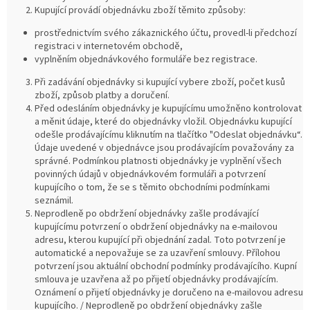
Kupující provádí objednávku zboží těmito způsoby:
prostřednictvím svého zákaznického účtu, provedl-li předchozí
registraci v internetovém obchodě,
vyplněním objednávkového formuláře bez registrace.
Při zadávání objednávky si kupující vybere zboží, počet kusů
zboží, způsob platby a doručení.
Před odesláním objednávky je kupujícímu umožněno kontrolovat
a měnit údaje, které do objednávky vložil. Objednávku kupující
odešle prodávajícímu kliknutím na tlačítko "Odeslat objednávku“.
Údaje uvedené v objednávce jsou prodávajícím považovány za
správné. Podmínkou platnosti objednávky je vyplnění všech
povinných údajů v objednávkovém formuláři a potvrzení
kupujícího o tom, že se s těmito obchodními podmínkami
seznámil.
Neprodleně po obdržení objednávky zašle prodávající
kupujícímu potvrzení o obdržení objednávky na e-mailovou
adresu, kterou kupující při objednání zadal. Toto potvrzení je
automatické a nepovažuje se za uzavření smlouvy. Přílohou
potvrzení jsou aktuální obchodní podmínky prodávajícího. Kupní
smlouva je uzavřena až po přijetí objednávky prodávajícím.
Oznámení o přijetí objednávky je doručeno na e-mailovou adresu
kupujícího. / Neprodleně po obdržení objednávky zašle