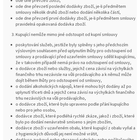
ode dne převzetí zboží,
ode dne převzetí poslední dodávky zboží, je-li předmětem
smlouvy několik druhů zboží nebo dodání několika částí,
ode dne převzetí první dodávky zboží, je-li předmětem smlouvy
pravidelná opakovaná dodávka zboží.
Kupující nemůže mimo jiné odstoupit od kupní smlouvy
poskytování služeb, jestliže byly splněny s jeho předchozím
výslovným souhlasem před uplynutím lhůty pro odstoupení od
smlouvy a prodávající před uzavřením smlouvy sdělil kupujícímu,
že v takovém případě nemá právo na odstoupení od smlouvy,
o dodávce zboží nebo služby, jejichž cena závisí na výchylkách
finančního trhu nezávisle na vůli prodávajícího a k němuž může
dojít během lhůty pro odstoupení od smlouvy,
o dodání alkoholických nápojů, které mohou být dodány až po
uplynutí třiceti dnů a jejichž cena závisí na výchylkách finančního
trhu nezávislých na vůli prodávajícího,
o dodávce zboží, které bylo upraveno podle přání kupujícího
nebo pro jeho osobu,
dodávce zboží, které podléhá rychlé zkáze, jakož i zboží, které
bylo po dodání nenávratně smíseno s jiným zbožím,
dodávce zboží v uzavřeném obalu, které kupující z obalu vyňal a
z hygienických důvodů jej není možné vrátit,