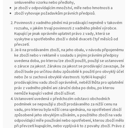
smluveného vzorku nebo předlohy,
je zboží v odpovídajícím množství, míře nebo hmotnosti a
zboží vyhovuje požadavkům právních předpisů.
Povinnosti z vadného plnění má prodávající nejméně v takovém
rozsahu, v jakém trvají povinnosti z vadného plnění výrobce.
Kupující je jinak oprávněn uplatnit právo z vady, která se
vyskytne u spotřebního zboží v době dvaceti čtyř měsíců od
převzetí.
Je-li na prodávaném zboží, na jeho obalu, v návodu připojenému
ke zboží nebo v reklamě v souladu s jinými právními předpisy
uvedena doba, po kterou lze zboží použít, použijí se ustanovení
o záruce za jakost. Zárukou za jakost se prodávající zavazuje, že
zboží bude po určitou dobu způsobilé k použití pro obvyklý účel
nebo že si zachová obvyklé vlastnosti. Vytkl-li kupující
prodávajícímu vadu zboží oprávněně, neběží lhůta pro uplatnění
práv z vadného plnění ani záruční doba po dobu, po kterou
nemůže kupující vadné zboží užívat.
Ustanovení uvedená v předchozím odstavci obchodních
podmínek se nepoužijí u zboží prodávaného za nižší cenu na
vadu, pro kterou byla nižší cena ujednána, na opotřebení zboží
způsobené jeho obvyklým užíváním, u použitého zboží na vadu
odpovídající míře používání nebo opotřebení, kterou zboží mělo
při převzetí kupujícím, nebo vyplývá-li to z povahy zboží. Právo z