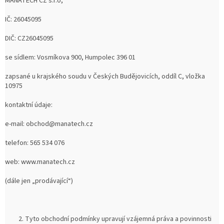
MANATECH CZ s.r.o,
IČ: 26045095
DIČ: CZ26045095
se sídlem: Vosmíkova 900, Humpolec 396 01
zapsané u krajského soudu v Českých Budějovicích, oddíl C, vložka
10975
kontaktní údaje:
e-mail: obchod@manatech.cz
telefon: 565 534 076
web: www.manatech.cz
(dále jen „prodávající“)
Tyto obchodní podmínky upravují vzájemná práva a povinnosti