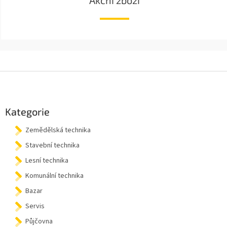
Akční zboží
Z
á
p
a
Kategorie
t
Zemědělská technika
í
Stavební technika
Lesní technika
Komunální technika
Bazar
Servis
Půjčovna