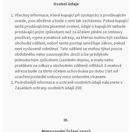
Osobní údaje
Všechny informace, které kupující při spolupráci s prodávajícím
uvede, jsou důvěrné a bude s nimi tak zacházeno. Pokud kupující
nedá prodávajícímu písemné svolení, údaje o kupujícím nebude
prodávající jiným způsobem než za účelem plnění ze smlouvy
používat, vyjma e-mailové adresy, na kterou mohou být zasílána
obchodní sdělení, neboť tento postup umožňuje zákon, pokud
není vysloveně odmítnut. Tato sdělení se mohou týkat pouze
obdobného nebo souvisejícího zboží a lze je kdykoliv
jednoduchým způsobem (zasláním dopisu, e-mailu nebo
proklikem na odkaz v obchodním sdělení) odhlásit. E-mailová
adresa bude za tímto účelem uchovávána po dobu 3 let od
uzavření poslední smlouvy mezi smluvními stranami.
Podrobnější informace o ochraně osobních údajů naleznete v
Zásadách ochrany osobních údajů ZDE.
IX.
Mimosoudní řešení sporů