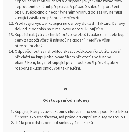
neporušenost obalů zboží a v případě jakýchkoliv závad toto
neprodleně oznámit přepravci. V případě shledání porušení
obalu svědčícího o neoprávněném vniknutí do zásilky nemusí
kupující zásilku od přepravce převzít.
Prodávající vystaví kupujícímu daňový doklad – fakturu. Daňový
doklad je odeslán na e-mailovou adresu kupujícího.
Kupující nabývá vlastnické právo ke zboží zaplacením celé kupní
ceny za zboží včetně nákladů na dodání, nejdříve však
převzetím zboží.
Odpovědnost za nahodilou zkázu, poškození či ztrátu zboží
přechází na kupujícího okamžikem převzetí zboží nebo
okamžikem, kdy měl kupující povinnost zboží převzít, ale v
rozporu s kupní smlouvou tak neučinil.
VI.
Odstoupení od smlouvy
Kupující, který uzavřel kupní smlouvu mimo svou podnikatelskou
činnost jako spotřebitel, má právo od kupní smlouvy odstoupit.
Lhůta pro odstoupení od smlouvy činí 14 dnů