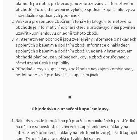
platnosti po dobu, po kterou jsou zobrazovány v internetovém
obchodě. Toto ustanovení nevylučuje sjednání kupní smlouvy za
individuálně sjednaných podmínek.
Veškerá prezentace zboží umístěná v katalogu internetového
obchodu je informativního charakteru a prodávající není povinen
uzavřít kupní smlouvu ohledně tohoto zboží.
V internetovém obchodě jsou zveřejněny informace o nákladech
spojených s balením a dodáním zboží. Informace o nákladech
spojených s balením a dodáním zboží uvedené v internetovém
obchodě platí pouze v případech, kdy je zboží doručováno v
rámci území České republiky.
Případné slevy z kupní ceny zboží nelze navzájem kombinovat,
nedohodne-li se prodávající s kupujícím jinak.
III.
Objednávka a uzavření kupní smlouvy
Náklady vzniklé kupujícímu při použití komunikačních prostředků
na dálku v souvislosti s uzavřením kupní smlouvy (náklady na
internetové připojení, náklady na telefonní hovory), hradí kupující
sám. Tyto náklady se neliší od základní sazby.