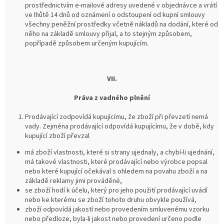
prostřednictvím e-mailové adresy uvedené v objednávce a vrátí
ve lhůtě 14 dnů od oznámení o odstoupení od kupní smlouvy
všechny peněžní prostředky včetně nákladů na dodání, které od
něho na základě smlouvy přijal, a to stejným způsobem,
popřípadě způsobem určeným kupujícím.
VII.
Práva z vadného plnění
Prodávající zodpovídá kupujícímu, že zboží při převzetí nemá
vady. Zejména prodávající odpovídá kupujícímu, že v době, kdy
kupující zboží převzal
má zboží vlastnosti, které si strany ujednaly, a chybí-li ujednání,
má takové vlastnosti, které prodávající nebo výrobce popsal
nebo které kupující očekával s ohledem na povahu zboží a na
základě reklamy jimi prováděné,
se zboží hodí k účelu, který pro jeho použití prodávající uvádí
nebo ke kterému se zboží tohoto druhu obvykle používá,
zboží odpovídá jakostí nebo provedením smluvenému vzorku
nebo předloze, byla-li jakost nebo provedení určeno podle