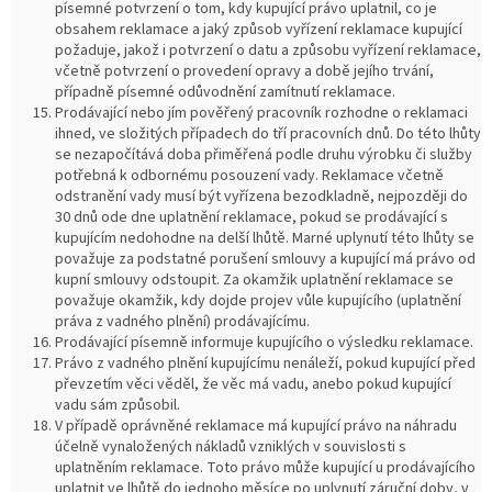
písemné potvrzení o tom, kdy kupující právo uplatnil, co je
obsahem reklamace a jaký způsob vyřízení reklamace kupující
požaduje, jakož i potvrzení o datu a způsobu vyřízení reklamace,
včetně potvrzení o provedení opravy a době jejího trvání,
případně písemné odůvodnění zamítnutí reklamace.
Prodávající nebo jím pověřený pracovník rozhodne o reklamaci
ihned, ve složitých případech do tří pracovních dnů. Do této lhůty
se nezapočítává doba přiměřená podle druhu výrobku či služby
potřebná k odbornému posouzení vady. Reklamace včetně
odstranění vady musí být vyřízena bezodkladně, nejpozději do
30 dnů ode dne uplatnění reklamace, pokud se prodávající s
kupujícím nedohodne na delší lhůtě. Marné uplynutí této lhůty se
považuje za podstatné porušení smlouvy a kupující má právo od
kupní smlouvy odstoupit. Za okamžik uplatnění reklamace se
považuje okamžik, kdy dojde projev vůle kupujícího (uplatnění
práva z vadného plnění) prodávajícímu.
Prodávající písemně informuje kupujícího o výsledku reklamace.
Právo z vadného plnění kupujícímu nenáleží, pokud kupující před
převzetím věci věděl, že věc má vadu, anebo pokud kupující
vadu sám způsobil.
V případě oprávněné reklamace má kupující právo na náhradu
účelně vynaložených nákladů vzniklých v souvislosti s
uplatněním reklamace. Toto právo může kupující u prodávajícího
uplatnit ve lhůtě do jednoho měsíce po uplynutí záruční doby, v