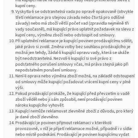
má kupující nárok na odstranění vady nebo přiměřenou slevu z
kupní ceny.
Vyskytla-li se odstranitelná vada po opravě opakovaně (obvykle
třetí reklamace pro stejnou závadu nebo čtvrtá pro odlišné
závady) nebo má zboží větší počet vad (zpravidla nejméně tři
vady současně), má kupující právo uplatnit požadavek na slevu z
kupní ceny, výměnu zboží nebo odstoupit od smlouvy.
Při uplatnění reklamace je kupující povinen prodávajícímu sdělit,
jaké právo si zvolil. Změna volby bez souhlasu prodávajícího je
možná jen tehdy, žádal-li kupující opravu vady, která se ukáže
být neodstranitelná. Nezvolí-li kupující si své právo z
podstatného porušení smlouvy včas, má práva stejná jako při
nepodstatném porušení smlouvy.
Není-li oprava nebo výměna zboží možná, na základě odstoupení
od smlouvy může kupující požadovat vrácení kupní ceny v plné
výši.
Pokud prodávající prokáže, že kupující před převzetím o vadě
zboží věděl nebo ji sám způsobil, není prodávající povinen
nároku kupujícího vyhovět.
Kupující nemůže reklamovat zlevněné zboží z důvodu, pro který
je dané zboží zlevněno.
Prodávající je povinen přijmout reklamaci v kterékoli
provozovně, v níž je přijetí reklamace možné, případně i v sídle
nebo místě podnikání. Prodávající je povinen kupujícímu vydat