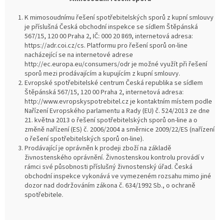
K mimosoudnímu řešení spotřebitelských sporů z kupní smlouvy
je příslušná Česká obchodní inspekce se sídlem Štěpánská
567/15, 120 00 Praha 2, IČ: 000 20 869, internetová adresa:
https://adr.coi.cz/cs. Platformu pro řešení sporů on-line
nacházející se na internetové adrese
http://ec.europa.eu/consumers/odr je možné využít při řešení
sporů mezi prodávajícím a kupujícím z kupní smlouvy.
Evropské spotřebitelské centrum Česká republika se sídlem
Štěpánská 567/15, 120 00 Praha 2, internetová adresa:
http://www.evropskyspotrebitel.cz je kontaktním místem podle
Nařízení Evropského parlamentu a Rady (EU) č. 524/2013 ze dne
21. května 2013 o řešení spotřebitelských sporů on-line a o
změně nařízení (ES) č. 2006/2004 a směrnice 2009/22/ES (nařízení
o řešení spotřebitelských sporů on-line).
Prodávající je oprávněn k prodeji zboží na základě
živnostenského oprávnění. Živnostenskou kontrolu provádí v
rámci své působnosti příslušný živnostenský úřad. Česká
obchodní inspekce vykonává ve vymezeném rozsahu mimo jiné
dozor nad dodržováním zákona č. 634/1992 Sb., o ochraně
spotřebitele.