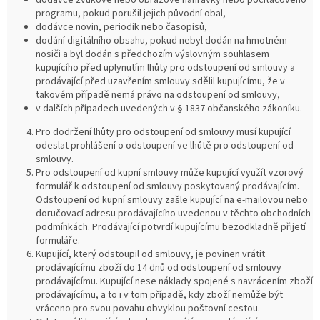
dodávce zvukové nebo obrazové nahrávky nebo počítačového
programu, pokud porušil jejich původní obal,
dodávce novin, periodik nebo časopisů,
dodání digitálního obsahu, pokud nebyl dodán na hmotném
nosiči a byl dodán s předchozím výslovným souhlasem
kupujícího před uplynutím lhůty pro odstoupení od smlouvy a
prodávající před uzavřením smlouvy sdělil kupujícímu, že v
takovém případě nemá právo na odstoupení od smlouvy,
v dalších případech uvedených v § 1837 občanského zákoníku.
Pro dodržení lhůty pro odstoupení od smlouvy musí kupující
odeslat prohlášení o odstoupení ve lhůtě pro odstoupení od
smlouvy.
Pro odstoupení od kupní smlouvy může kupující využít vzorový
formulář k odstoupení od smlouvy poskytovaný prodávajícím.
Odstoupení od kupní smlouvy zašle kupující na e-mailovou nebo
doručovací adresu prodávajícího uvedenou v těchto obchodních
podmínkách. Prodávající potvrdí kupujícímu bezodkladně přijetí
formuláře.
Kupující, který odstoupil od smlouvy, je povinen vrátit
prodávajícímu zboží do 14 dnů od odstoupení od smlouvy
prodávajícímu. Kupující nese náklady spojené s navrácením zboží
prodávajícímu, a to i v tom případě, kdy zboží nemůže být
vráceno pro svou povahu obvyklou poštovní cestou.