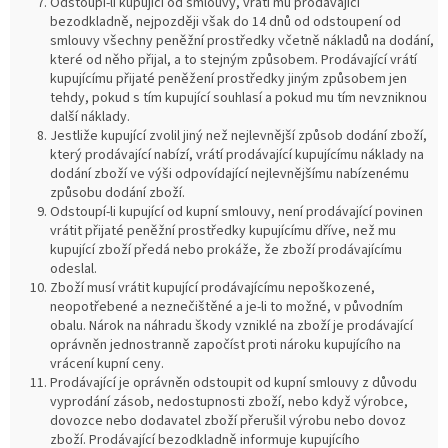
Odstoupí-li kupující od smlouvy, vrátí mu prodávající
bezodkladně, nejpozději však do 14 dnů od odstoupení od
smlouvy všechny peněžní prostředky včetně nákladů na dodání,
které od něho přijal, a to stejným způsobem. Prodávající vrátí
kupujícímu přijaté peněžení prostředky jiným způsobem jen
tehdy, pokud s tím kupující souhlasí a pokud mu tím nevzniknou
další náklady.
Jestliže kupující zvolil jiný než nejlevnější způsob dodání zboží,
který prodávající nabízí, vrátí prodávající kupujícímu náklady na
dodání zboží ve výši odpovídající nejlevnějšímu nabízenému
způsobu dodání zboží.
Odstoupí-li kupující od kupní smlouvy, není prodávající povinen
vrátit přijaté peněžní prostředky kupujícímu dříve, než mu
kupující zboží předá nebo prokáže, že zboží prodávajícímu
odeslal.
Zboží musí vrátit kupující prodávajícímu nepoškozené,
neopotřebené a neznečištěné a je-li to možné, v původním
obalu. Nárok na náhradu škody vzniklé na zboží je prodávající
oprávněn jednostranně započíst proti nároku kupujícího na
vrácení kupní ceny.
Prodávající je oprávněn odstoupit od kupní smlouvy z důvodu
vyprodání zásob, nedostupnosti zboží, nebo když výrobce,
dovozce nebo dodavatel zboží přerušil výrobu nebo dovoz
zboží. Prodávající bezodkladně informuje kupujícího