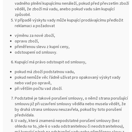
vadného plnění kupujícímu nenáleží, pokud před převzetím zboží
věděl, že zboží má vadu, anebo pokud vadu sám kupující
způsobil.
V případě výskytu vady může kupující prodávajícímu předložit
reklamaci a požadovat
výměnu za nové zboží,
opravu zboží,
přiměřenou slevu z kupní ceny,
odstoupení od smlouvy.
Kupující má právo odstoupit od smlouvy,
pokud má zboží podstatnou vadu,
pokud nemůže věc řádně užívat pro opakovaný výskyt vady
nebo vad po opravě,
při větším počtu vad zboží.
Podstatné je takové porušení smlouvy, o němž strana porušující
smlouvu již při uzavření smlouvy věděla nebo musela vědět, že
by druhá strana smlouvu neuzavřela, pokud by toto porušení
předvídala.
U vady, která znamená nepodstatné porušení smlouvy (bez
ohledu na to, jde-li o vadu odstranitelnou či neodstranitelnou),