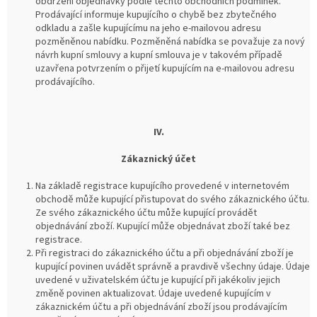
obdržení objednávky podle těchto obchodních podmínek.
Prodávající informuje kupujícího o chybě bez zbytečného
odkladu a zašle kupujícímu na jeho e-mailovou adresu
pozměněnou nabídku. Pozměněná nabídka se považuje za nový
návrh kupní smlouvy a kupní smlouva je v takovém případě
uzavřena potvrzením o přijetí kupujícím na e-mailovou adresu
prodávajícího.
IV.
Zákaznický účet
Na základě registrace kupujícího provedené v internetovém
obchodě může kupující přistupovat do svého zákaznického účtu.
Ze svého zákaznického účtu může kupující provádět
objednávání zboží. Kupující může objednávat zboží také bez
registrace.
Při registraci do zákaznického účtu a při objednávání zboží je
kupující povinen uvádět správně a pravdivě všechny údaje. Údaje
uvedené v uživatelském účtu je kupující při jakékoliv jejich
změně povinen aktualizovat. Údaje uvedené kupujícím v
zákaznickém účtu a při objednávání zboží jsou prodávajícím