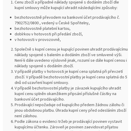
Cenu zboží a případné náklady spojené s dodáním zboží dle
kupní smlouvy může kupující uhradit následujícími způsoby:
bezhotovostně převodem na bankovní účet prodávajícího č.
7902752/0800 , vedený u České Spořitelny,
bezhotovostně platební kartou,
dobírkou v hotovosti při předání zboží,
v hotovosti v provozovně,
Společně s kupní cenou je kupující povinen uhradit prodávajícímu
náklady spojené s balením a dodáním zboží ve smluvené výši.
Není-li dále uvedeno výslovně jinak, rozumí se dále kupní cenou i
náklady spojené s dodáním zboží.
V případě platby v hotovosti je kupní cena splatná při převzetí
zboží. V případě bezhotovostní platby je kupní cena splatná do 5
dnů od uzavření kupní smlouvy.
V případě bezhotovostní platby je závazek kupujícího uhradit
kupní cenu splněn okamžikem připsání příslušné částky na
bankovní účet prodávajícího.
Prodávající nepožaduje od kupujícího předem žádnou zálohu či
jinou obdobnou platbu. Úhrada kupní ceny před odesláním zboží
není zálohou.
Podle zákona o evidenci tržeb je prodávající povinen vystavit
kupujícímu účtenku. Zároveň je povinen zaevidovat přijatou