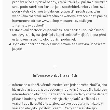
prodávajícího a fyzické osoby, která uzavírá kupní smlouvu mimo
svou podnikatelskou činnost jako spotřebitel, nebo v rámci své
podnikatelské činnosti (dále jen: „kupující“) prostřednictvím
webového rozhraní umístěného na webové stránce dostupné na
internetové adrese www.eshop-manatech.cz (dále jen
„internetový obchod“).
Ustanovení obchodních podmínek jsou nedílnou součástí kupní
smlouvy. Odchylná ujednání v kupní smlouvě mají přednost před
ustanoveními těchto obchodních podmínek.
Tyto obchodní podmínky a kupní smlouva se uzavírají
v českém
jazyce.
II.
Informace o zboží a cenách
Informace o zboží, včetně uvedení cen jednotlivého zboží a jeho
hlavních vlastností, jsou uvedeny u jednotlivého zboží v katalogu
internetového obchodu. Ceny zboží jsou uvedeny včetně daně z
přidané hodnoty, všech souvisejících poplatků a nákladů za
vrácení zboží, jestliže toto zboží ze své podstaty nemůže být
vráceno obvyklou poštovní cestou. Ceny zboží zůstávají v