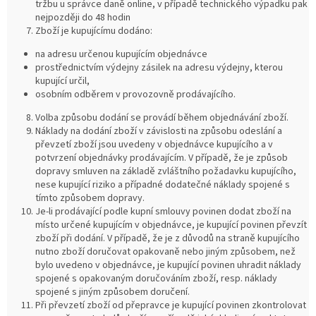
tržbu u správce daně online, v případě technického výpadku pak
nejpozději do 48 hodin
Zboží je kupujícímu dodáno:
na adresu určenou kupujícím objednávce
prostřednictvím výdejny zásilek na adresu výdejny, kterou
kupující určil,
osobním odběrem v provozovně prodávajícího.
Volba způsobu dodání se provádí během objednávání zboží.
Náklady na dodání zboží v závislosti na způsobu odeslání a
převzetí zboží jsou uvedeny v objednávce kupujícího a v
potvrzení objednávky prodávajícím. V případě, že je způsob
dopravy smluven na základě zvláštního požadavku kupujícího,
nese kupující riziko a případné dodatečné náklady spojené s
tímto způsobem dopravy.
Je-li prodávající podle kupní smlouvy povinen dodat zboží na
místo určené kupujícím v objednávce, je kupující povinen převzít
zboží při dodání. V případě, že je z důvodů na straně kupujícího
nutno zboží doručovat opakovaně nebo jiným způsobem, než
bylo uvedeno v objednávce, je kupující povinen uhradit náklady
spojené s opakovaným doručováním zboží, resp. náklady
spojené s jiným způsobem doručení.
Při převzetí zboží od přepravce je kupující povinen zkontrolovat