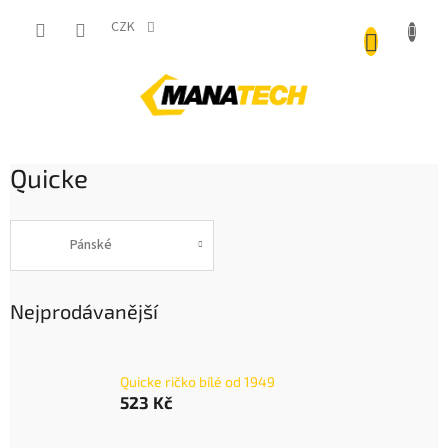
Přejít
NÁKUP
na
CZK
obsah
KOŠÍK
Quicke
Pánské
Nejprodávanější
Quicke ričko bílé od 1949
523 Kč