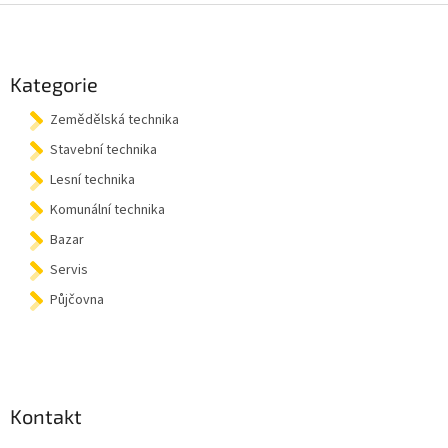
Z
á
p
a
Kategorie
t
Zemědělská technika
í
Stavební technika
Lesní technika
Komunální technika
Bazar
Servis
Půjčovna
Kontakt