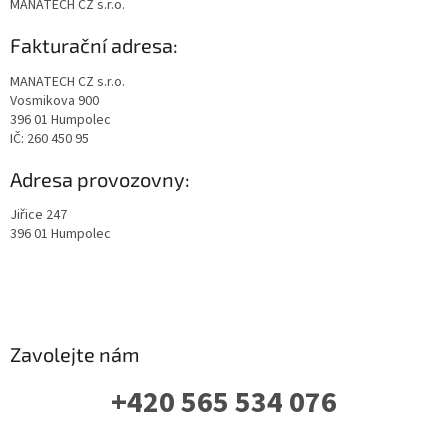
MANATECH CZ s.r.o.
Fakturační adresa:
MANATECH CZ s.r.o.
Vosmikova 900
396 01 Humpolec
IČ: 260 450 95
Adresa provozovny:
Jiřice 247
396 01 Humpolec
Zavolejte nám
+420 565 534 076
PO-PÁ: 07 - 16:00