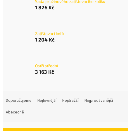
Sada pružinového zajišťovacího kolíku
1 826 Kč
Zajišťovací kolík
1 204 Kč
Ostří střední
3 163 Kč
Ř
a
Doporučujeme
Nejlevnější
Nejdražší
Nejprodávanější
z
e
Abecedně
n
í