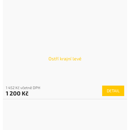
Ostří krajní levé
1 452 Kč včetně DPH
DETAIL
1 200 Kč