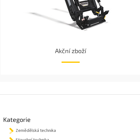
Akční zboží
Z
á
p
a
Kategorie
t
Zemědělská technika
í