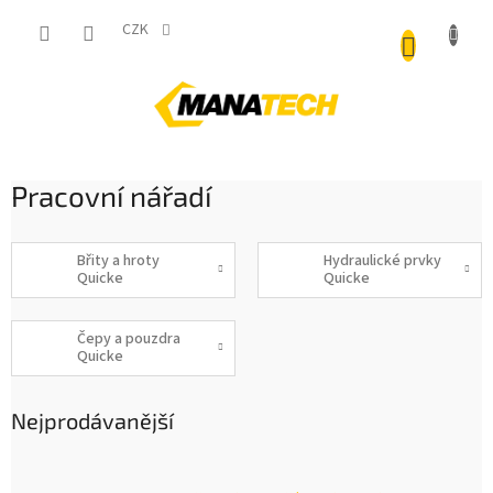
Přejít
NÁKUP
na
CZK
obsah
KOŠÍK
Pracovní nářadí
Břity a hroty
Hydraulické prvky
Quicke
Quicke
Čepy a pouzdra
Quicke
Nejprodávanější