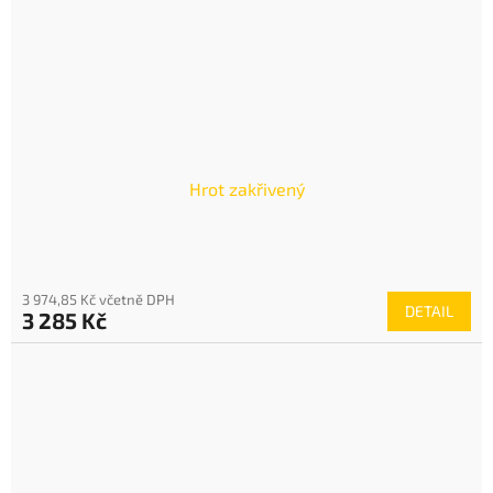
Hrot zakřivený
3 974,85 Kč včetně DPH
DETAIL
3 285 Kč