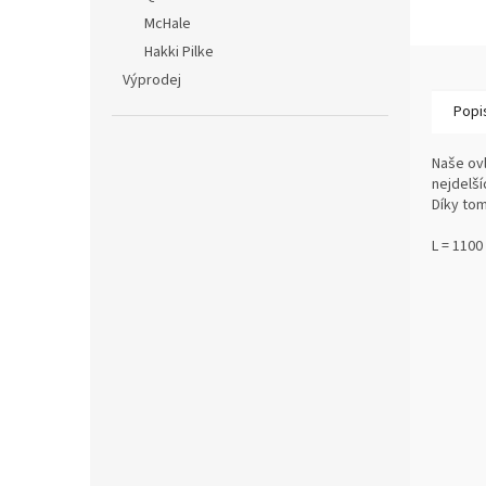
McHale
Hakki Pilke
Výprodej
Popi
Naše ov
nejdelší
Díky tom
L = 110