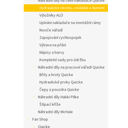
Náhradní díly na čelní nakladače Quicke
n
í
Hydraulické okruhy, ovládání a tlumení
p
Výložníky ALÖ
a
Upínání nakladače na montážní rámy
n
Nosiče nářadí
e
Zapojování rychlospojek
l
Výbava na přání
Nápisy a barvy
Kompletní sady pro údržbu
Náhradní díly na pracovní nářadí Quicke
Břity a hroty Quicke
Hydraulické prvky Quicke
Čepy a pouzdra Quicke
Náhradní díly Hakki Pilke
Štípací kříže
Náhradní díly McHale
Fan Shop
Quicke