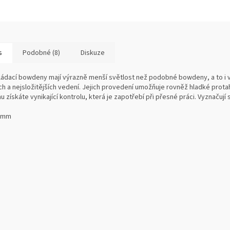
s
Podobné (8)
Diskuze
ládací bowdeny mají výrazně menší světlost než podobné bowdeny, a to i 
ch a nejsložitějších vedení. Jejich provedení umožňuje rovněž hladké prota
u získáte vynikající kontrolu, která je zapotřebí při přesné práci. Vyznačují s
0 mm