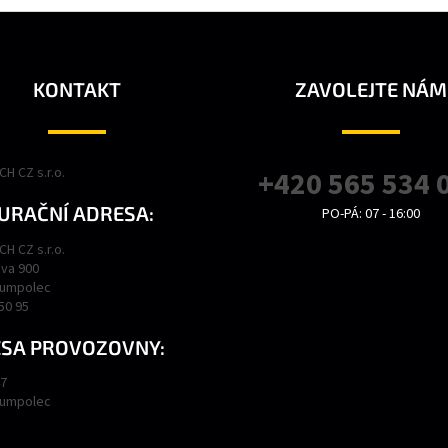
KONTAKT
ZAVOLEJTE NÁM
H CZ s.r.o.
+420 565 534 
URAČNÍ ADRESA:
PO-PÁ: 07 - 16:00
H CZ s.r.o.
va 900
Humpolec
450 95
SA PROVOZOVNY:
47
Humpolec