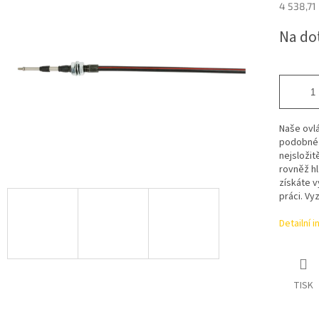
4 538,71
Měrná
Na do
cena:
Naše ovl
podobné b
nejsložit
rovněž hl
získáte v
práci. Vyz
Detailní 
TISK