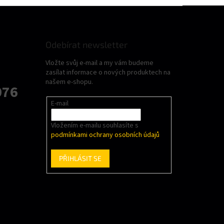
Odebírat newsletter
Vložte svůj e-mail a my vám budeme
zasílat informace o nových produktech na
našem e-shopu.
076
E-mail
Vložením e-mailu souhlasíte s
podmínkami ochrany osobních údajů
PŘIHLÁSIT SE