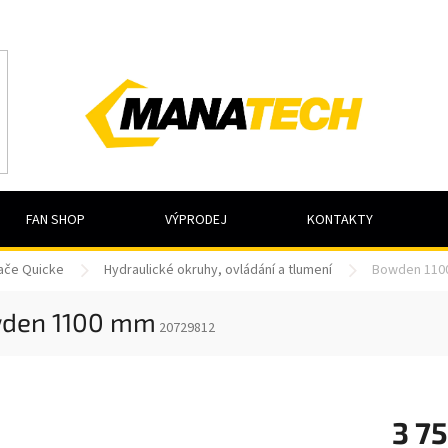
FAN SHOP
VÝPRODEJ
KONTAKTY
dače Quicke
Hydraulické okruhy, ovládání a tlumení
Bowden 110
den 1100 mm
20729812
3 75