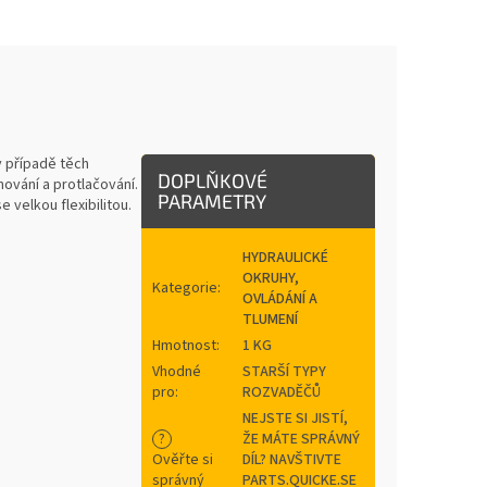
v případě těch
DOPLŇKOVÉ
hování a protlačování.
PARAMETRY
e velkou flexibilitou.
HYDRAULICKÉ
OKRUHY,
Kategorie
:
OVLÁDÁNÍ A
TLUMENÍ
Hmotnost
:
1 KG
Vhodné
STARŠÍ TYPY
pro
:
ROZVADĚČŮ
NEJSTE SI JISTÍ,
?
ŽE MÁTE SPRÁVNÝ
Ověřte si
DÍL? NAVŠTIVTE
správný
PARTS.QUICKE.SE