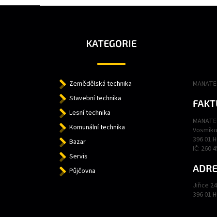
Z
Á
P
A
KATEGORIE
T
Í
Zemědělská technika
MANATEC
Stavební technika
FAKT
Lesní technika
MANATEC
Komunální technika
Vosmiko
396 01 
Bazar
IČ: 260 
Servis
ADRE
Půjčovna
Jiřice 2
396 01 