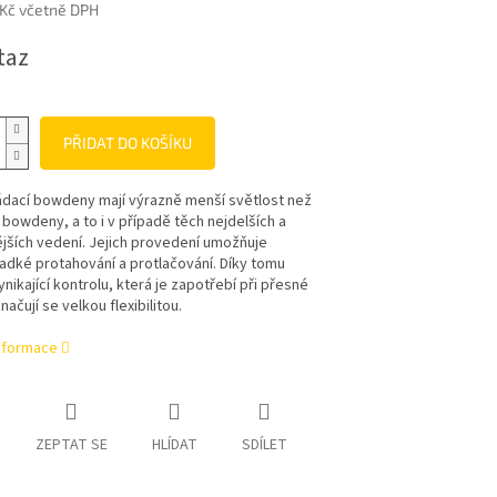
 Kč včetně DPH
taz
PŘIDAT DO KOŠÍKU
ádací bowdeny mají výrazně menší světlost než
owdeny, a to i v případě těch nejdelších a
ějších vedení. Jejich provedení umožňuje
adké protahování a protlačování. Díky tomu
ynikající kontrolu, která je zapotřebí při přesné
načují se velkou flexibilitou.
informace
ZEPTAT SE
HLÍDAT
SDÍLET