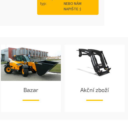
typ
:
NEBO NÁM
NAPIŠTE :)
Bazar
Akční zboží