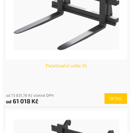
p
r
o
d
u
k
t
ů
Paletizační vidle XL
od 73 831,78 Kč včetně DPH
DETAIL
61 018 Kč
od