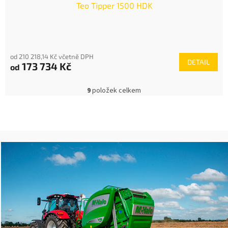
Teo Tipper 1500 HDK
od 210 218,14 Kč včetně DPH
DETAIL
173 734 Kč
od
9
položek celkem
O
v
l
á
d
a
c
í
p
r
v
k
y
v