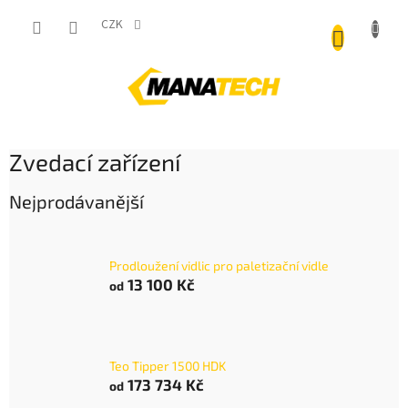
Přejít
NÁKUP
na
CZK
obsah
KOŠÍK
Zvedací zařízení
Nejprodávanější
Prodloužení vidlic pro paletizační vidle
13 100 Kč
od
Teo Tipper 1500 HDK
173 734 Kč
od