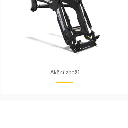
Akční zboží
Z
á
p