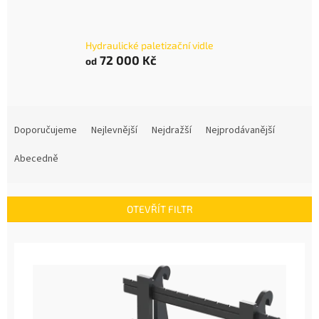
Hydraulické paletizační vidle
72 000 Kč
od
Ř
a
Doporučujeme
Nejlevnější
Nejdražší
Nejprodávanější
z
e
Abecedně
n
í
p
OTEVŘÍT FILTR
r
o
V
d
ý
u
p
k
i
t
s
ů