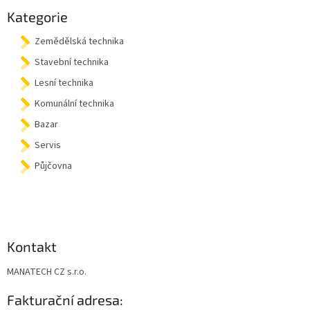
a
Kategorie
t
Zemědělská technika
í
Stavební technika
Lesní technika
Komunální technika
Bazar
Servis
Půjčovna
Kontakt
MANATECH CZ s.r.o.
Fakturační adresa: