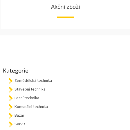
Akční zboží
Z
á
p
a
Kategorie
t
Zemědělská technika
í
Stavební technika
Lesní technika
Komunální technika
Bazar
Servis