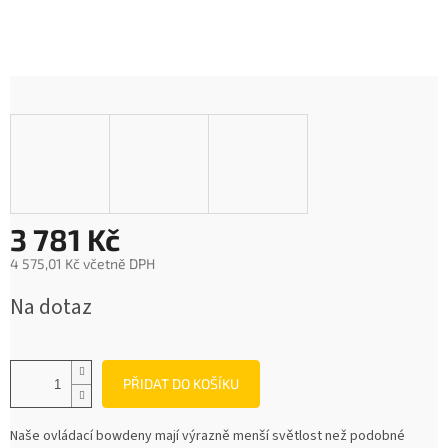
3 781 Kč
4 575,01 Kč včetně DPH
Měrná
Na dotaz
cena:
PŘIDAT DO KOŠÍKU
Naše ovládací bowdeny mají výrazně menší světlost než podobné