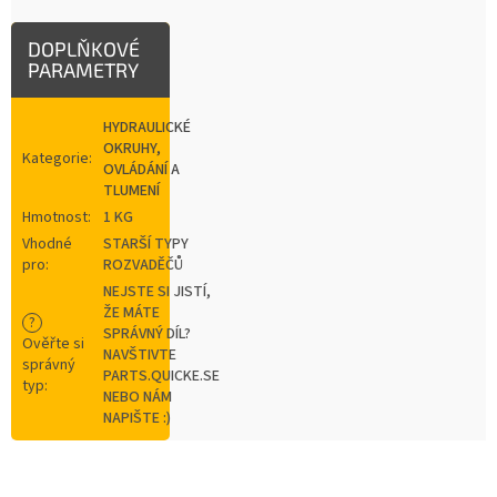
DOPLŇKOVÉ
PARAMETRY
HYDRAULICKÉ
OKRUHY,
Kategorie
:
OVLÁDÁNÍ A
TLUMENÍ
Hmotnost
:
1 KG
Vhodné
STARŠÍ TYPY
pro
:
ROZVADĚČŮ
NEJSTE SI JISTÍ,
ŽE MÁTE
?
SPRÁVNÝ DÍL?
Ověřte si
NAVŠTIVTE
správný
PARTS.QUICKE.SE
typ
:
NEBO NÁM
NAPIŠTE :)