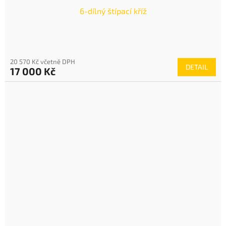
6-dílný štípací kříž
20 570 Kč včetně DPH
DETAIL
17 000 Kč