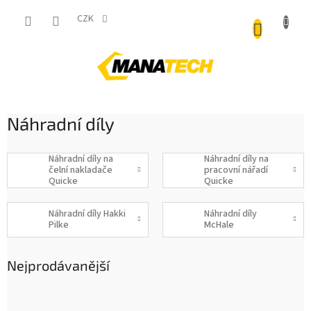
Přejít
NÁKUP
na
CZK
obsah
KOŠÍK
Náhradní díly
Náhradní díly na
Náhradní díly na
čelní nakladače
pracovní nářadí
Quicke
Quicke
Náhradní díly Hakki
Náhradní díly
Pilke
McHale
Nejprodávanější