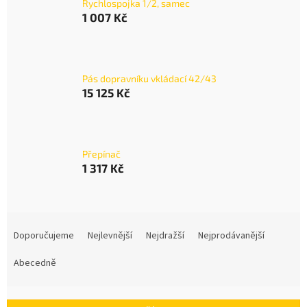
Rychlospojka 1/2, samec
1 007 Kč
Pás dopravníku vkládací 42/43
15 125 Kč
Přepínač
1 317 Kč
Ř
a
Doporučujeme
Nejlevnější
Nejdražší
Nejprodávanější
z
e
Abecedně
n
í