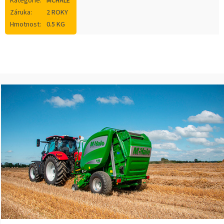
Kategorie
:
MCHALE
Záruka
:
2 ROKY
Hmotnost
:
0.5 KG