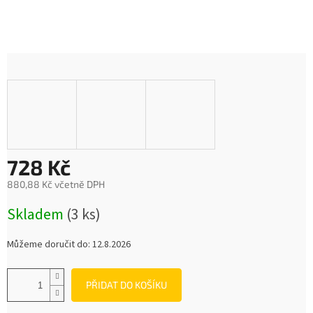
728 Kč
880,88 Kč včetně DPH
Měrná
Skladem
(3 ks)
cena:
Můžeme doručit do:
12.8.2026
PŘIDAT DO KOŠÍKU