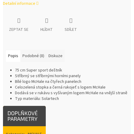
Detailní informace
ZEPTAT SE
HLÍDAT
SDÍLET
Popis
Podobné (8)
Diskuze
75 cm Super sport deštník
Stříbrný se stříbrnými horními panely
Bílé logo McHale na čtyřech panelech
Celozelená stopka a černá rukojeť s logem McHale
Dodává se v rukávu s vyšívaným logem McHale na vnější straně
Typ materiálu: Solartech
DOPLŇKOVÉ
PARAMETRY