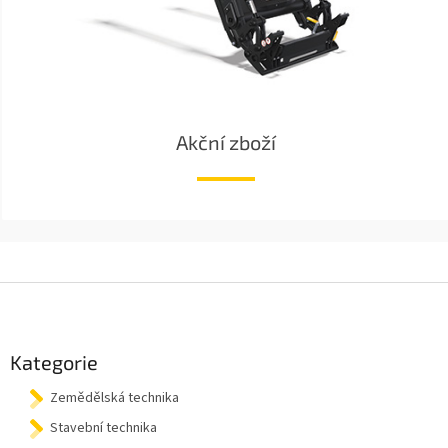
Akční zboží
Z
á
p
a
Kategorie
t
Zemědělská technika
í
Stavební technika