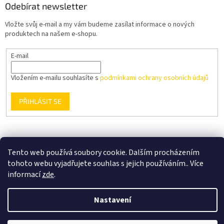
Odebírat newsletter
Vložte svůj e-mail a my vám budeme zasílat informace o nových
produktech na našem e-shopu.
E-mail
Vložením e-mailu souhlasíte s
podmínkami ochrany osobních údajů
PŘIHLÁSIT SE
Podmínky ochrany osobních údajů
Obchodní podmínky
Tento web používá soubory cookie. Dalším procházením
tohoto webu vyjadřujete souhlas s jejich používáním.. Více
informací
zde
.
Vytvořil Shoptet
Nastavení
Copyright 2026
MANATECH CZ s.r.o.
. Všechna práva vyhrazena.