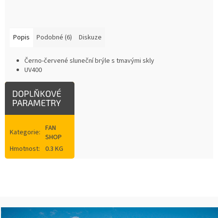
Popis
Podobné (6)
Diskuze
Černo-červené sluneční brýle s tmavými skly
UV400
DOPLŇKOVÉ
PARAMETRY
FAN
Kategorie
:
SHOP
Hmotnost
:
0.3 KG