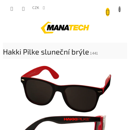
Přejít
NÁKUP
na
CZK
obsah
KOŠÍK
Hakki Pilke sluneční brýle
1441