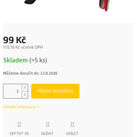
99 Kč
119,79 Kč včetně DPH
Měrná
Skladem
(>5 ks)
cena:
Můžeme doručit do:
12.8.2026
PŘIDAT DO KOŠÍKU
Detailní informace
ZEPTAT SE
HLÍDAT
SDÍLET