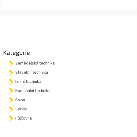
Z
á
p
a
Kategorie
t
Zemědělská technika
í
Stavební technika
Lesní technika
Komunální technika
Bazar
Servis
Půjčovna