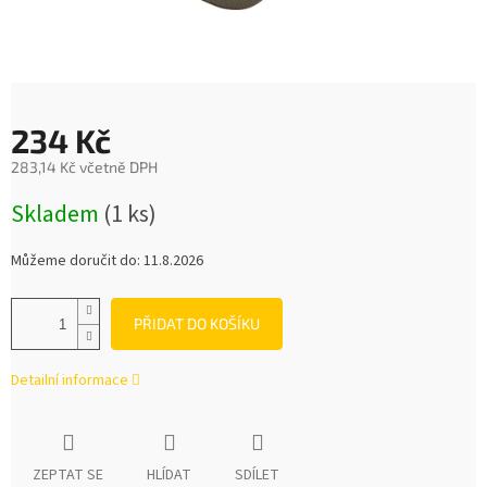
234 Kč
283,14 Kč včetně DPH
Měrná
Skladem
(1 ks)
cena:
Můžeme doručit do:
11.8.2026
PŘIDAT DO KOŠÍKU
Detailní informace
ZEPTAT SE
HLÍDAT
SDÍLET