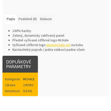
Popis
Podobné (8)
Diskuze
100% bavlny
Zelený, dynamicky zakřivený panel
Předně vyšívané stříbrné logo McHale
Vyšívané stříbrné logo
www.mchale.net
na boku
Nastavitelný popruh / jedna velikost padne všem
DOPLŇKOVÉ
PARAMETRY
Kategorie
:
MCHALE
Záruka
:
2 ROKY
Hmotnost
:
0.5 KG