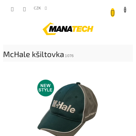
Přejít
NÁKUP
na
CZK
obsah
KOŠÍK
McHale kšiltovka
1076