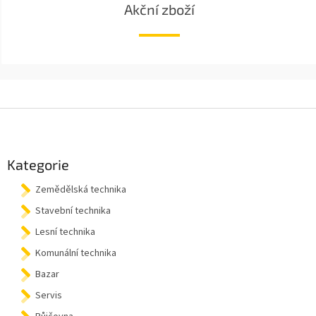
Akční zboží
Z
á
p
a
Kategorie
t
Zemědělská technika
í
Stavební technika
Lesní technika
Komunální technika
Bazar
Servis