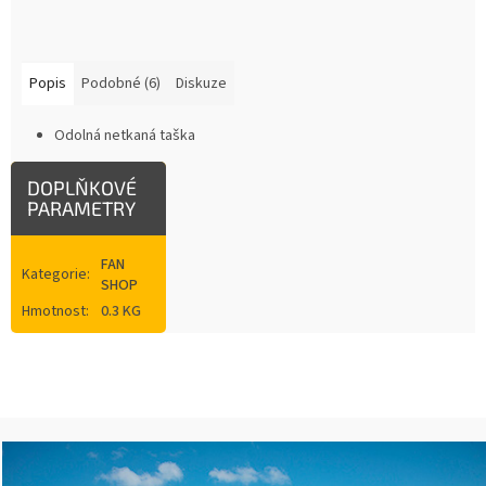
Popis
Podobné (6)
Diskuze
Odolná netkaná taška
DOPLŇKOVÉ
PARAMETRY
FAN
Kategorie
:
SHOP
Hmotnost
:
0.3 KG