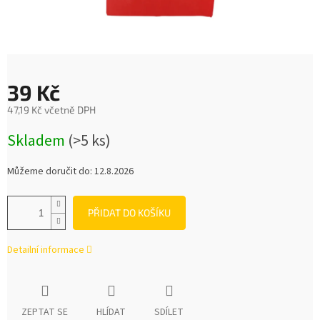
39 Kč
47,19 Kč včetně DPH
Měrná
Skladem
(>5 ks)
cena:
Můžeme doručit do:
12.8.2026
PŘIDAT DO KOŠÍKU
Detailní informace
ZEPTAT SE
HLÍDAT
SDÍLET