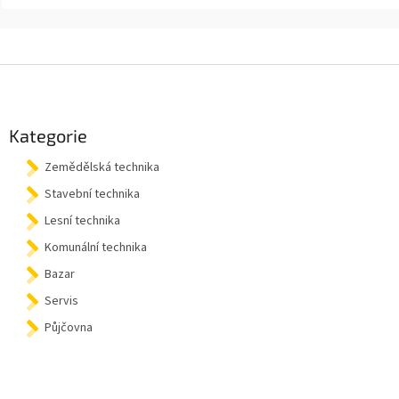
Z
á
p
a
Kategorie
t
Zemědělská technika
í
Stavební technika
Lesní technika
Komunální technika
Bazar
Servis
Půjčovna