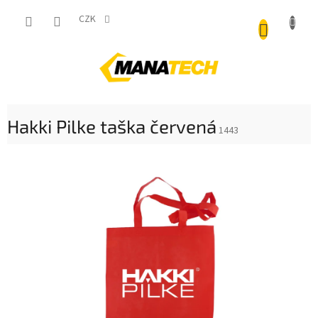
Přejít
NÁKUP
na
CZK
obsah
KOŠÍK
Hakki Pilke taška červená
1443