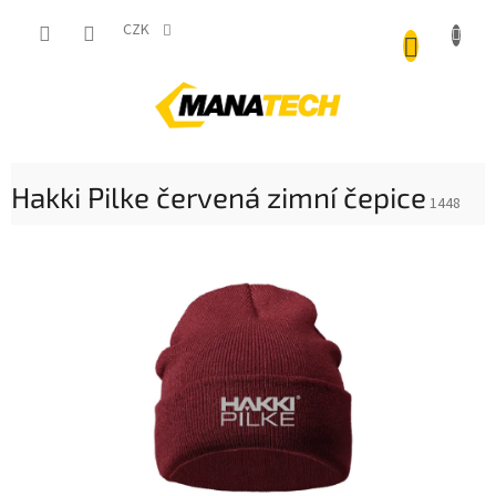
Přejít
NÁKUP
na
CZK
obsah
KOŠÍK
Hakki Pilke červená zimní čepice
1448