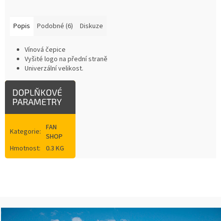
Popis
Podobné (6)
Diskuze
Vínová čepice
Vyšité logo na přední straně
Univerzální velikost.
DOPLŇKOVÉ
PARAMETRY
FAN
Kategorie
:
SHOP
Hmotnost
:
0.3 KG