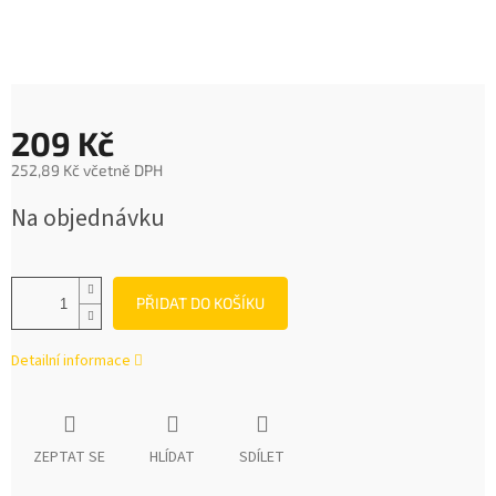
209 Kč
252,89 Kč včetně DPH
Měrná
Na objednávku
cena:
PŘIDAT DO KOŠÍKU
Detailní informace
ZEPTAT SE
HLÍDAT
SDÍLET