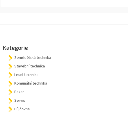
Z
á
p
a
Kategorie
t
Zemědělská technika
í
Stavební technika
Lesní technika
Komunální technika
Bazar
Servis
Půjčovna