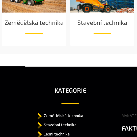
Zemědělská technika
Stavební technika
Z
Á
P
A
KATEGORIE
T
Í
Zemědělská technika
MANATEC
Stavební technika
FAKT
Lesní technika