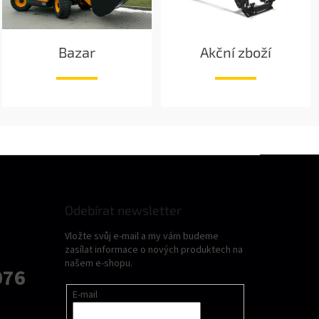
Bazar
Akční zboží
Odebírat newsletter
Vložte svůj e-mail a my vám budeme
zasílat informace o nových produktech na
našem e-shopu.
076
E-mail