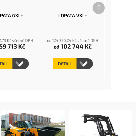
Další
produkt
PATA GXL+
LOPATA VXL+
2,73 Kč včetně DPH
od 124 320,24 Kč včetně DPH
59 713 Kč
102 744 Kč
od
TAIL
DETAIL