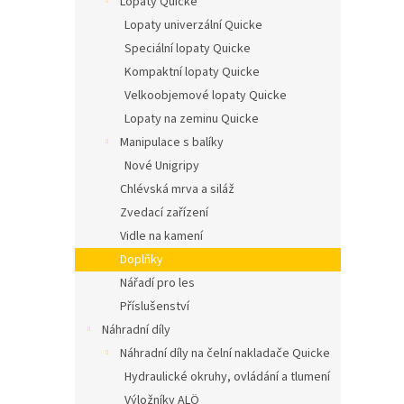
Lopaty Quicke
n
í
Lopaty univerzální Quicke
p
Speciální lopaty Quicke
a
Kompaktní lopaty Quicke
n
Velkoobjemové lopaty Quicke
e
Lopaty na zeminu Quicke
l
Manipulace s balíky
Nové Unigripy
Chlévská mrva a siláž
Zvedací zařízení
Vidle na kamení
Doplňky
Nářadí pro les
Příslušenství
Náhradní díly
Náhradní díly na čelní nakladače Quicke
Hydraulické okruhy, ovládání a tlumení
Výložníky ALÖ