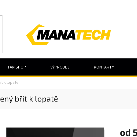
FAN SHOP
VÝPRODEJ
KONTAKTY
it k lopatě
ený břit k lopatě
od
5