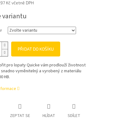
,97 Kč
včetně DPH
e variantu
u
PŘIDAT DO KOŠÍKU
řit pro lopaty Quicke vám prodlouží životnost
e snadno vyměnitelný a vyrobený z materiálu
00 HB.
informace
ZEPTAT SE
HLÍDAT
SDÍLET