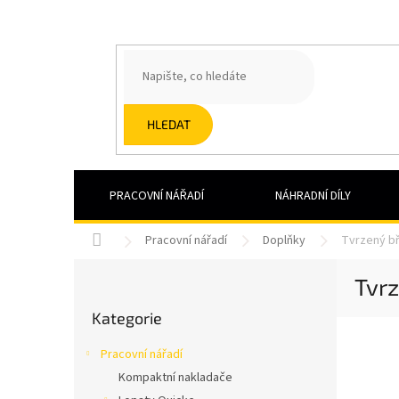
Přejít
na
obsah
HLEDAT
PRACOVNÍ NÁŘADÍ
NÁHRADNÍ DÍLY
Domů
Pracovní nářadí
Doplňky
Tvrzený bř
P
Tvrz
o
Přeskočit
s
Kategorie
kategorie
t
r
Pracovní nářadí
a
Kompaktní nakladače
n