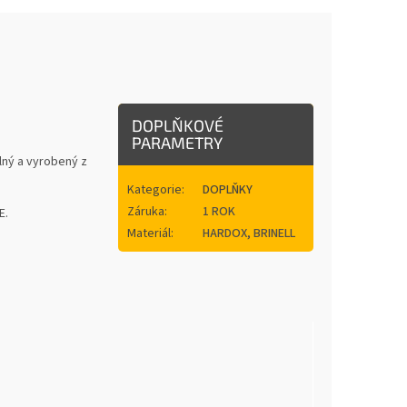
DOPLŇKOVÉ
PARAMETRY
lný a vyrobený z
Kategorie
:
DOPLŇKY
Záruka
:
1 ROK
E.
Materiál
:
HARDOX, BRINELL