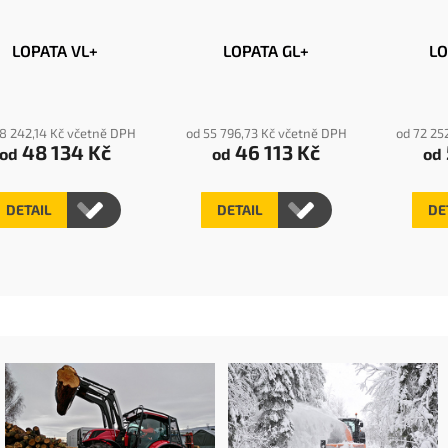
LOPATA VL+
LOPATA GL+
LO
8 242,14 Kč včetně DPH
od 55 796,73 Kč včetně DPH
od 72 25
48 134 Kč
46 113 Kč
od
od
od
DETAIL
DETAIL
DE