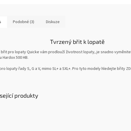
s
Podobné (3)
Diskuze
Tvrzený břit k lopatě
břit pro lopaty Quicke vám prodlouží životnost lopaty, je snadno vyměnite
u Hardox 500 HB.
ro lopaty řady S, G a V, mimo SL+ a SXL+. Pro tyto modely hledejte břity ZD
sející produkty