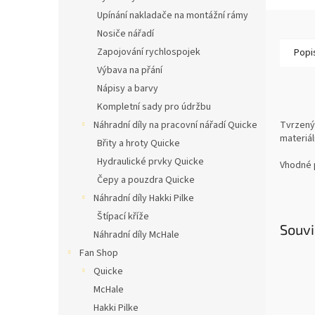
Upínání nakladače na montážní rámy
Nosiče nářadí
Zapojování rychlospojek
Popi
Výbava na přání
Nápisy a barvy
Kompletní sady pro údržbu
Náhradní díly na pracovní nářadí Quicke
Tvrzený 
materiál
Břity a hroty Quicke
Hydraulické prvky Quicke
Vhodné p
Čepy a pouzdra Quicke
Náhradní díly Hakki Pilke
Štípací kříže
Souvi
Náhradní díly McHale
Fan Shop
Quicke
McHale
Hakki Pilke