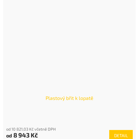
Plastový břit k lopatě
od 10 821,03 Kč včetně DPH
8 943 Kč
od
DETAIL