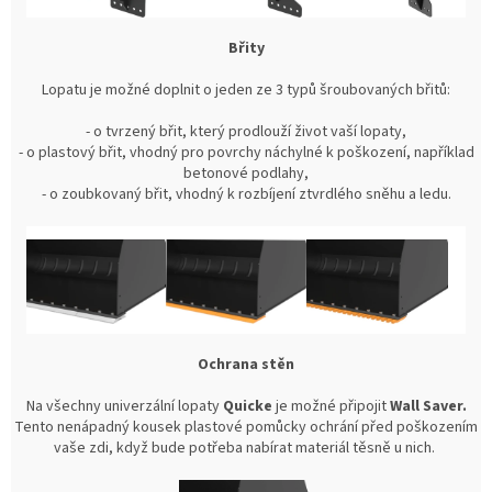
Břity
Lopatu je možné doplnit o jeden ze 3 typů šroubovaných břitů:
- o tvrzený břit, který prodlouží život vaší lopaty,
- o plastový břit, vhodný pro povrchy náchylné k poškození, například
betonové podlahy,
- o zoubkovaný břit, vhodný k rozbíjení ztvrdlého sněhu a ledu.
Ochrana stěn
Na všechny univerzální lopaty
Quicke
je možné připojit
Wall Saver.
Tento nenápadný kousek plastové pomůcky ochrání před poškozením
vaše zdi, když bude potřeba nabírat materiál těsně u nich.