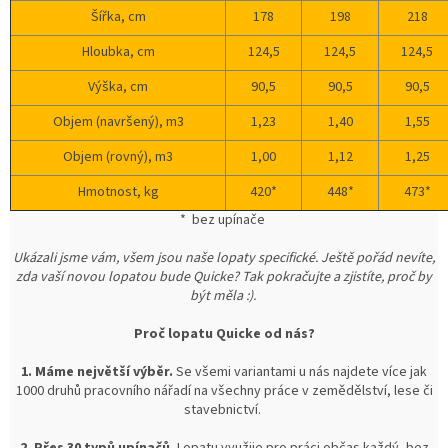
Šířka, cm
178
198
218
Hloubka, cm
124,5
124,5
124,5
Výška, cm
90,5
90,5
90,5
Objem (navršený), m3
1,23
1,40
1,55
Objem (rovný), m3
1,00
1,12
1,25
Hmotnost, kg
420*
448*
473*
* bez upínače
Ukázali jsme vám, všem jsou naše lopaty specifické. Ještě pořád nevíte,
zda vaší novou lopatou bude Quicke? Tak pokračujte a zjistíte, proč by
být měla :).
Proč lopatu Quicke od nás?
1. Máme největší výběr.
Se všemi variantami u nás najdete více jak
1000 druhů pracovního nářadí na všechny práce v zemědělství, lese či
stavebnictví.