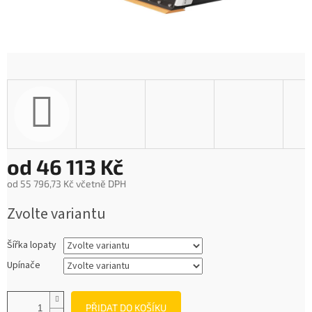
od
46 113 Kč
od
55 796,73 Kč
včetně DPH
Měrná
Zvolte variantu
cena:
Šířka lopaty
Upínače
PŘIDAT DO KOŠÍKU