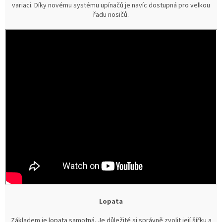
variaci. Díky novému systému upínačů je navíc dostupná pro velkou
řadu nosičů.
Lopata
Základem je lopata samotná. Je důležité si správně zvolit její šířku a