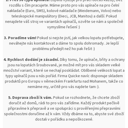
2. Přes 30 typů upínačů.
Lopatu využije pro práci občas každý, bez
rozdílu s čím pracujete. Máme proto pro vás upínače na pro čelní
nakladače (Euro, SMS), kolové nakladače (Weidemann, Volvo) nebo
teleskopické manipulátory (Dieci, JCB, Manitou) a další. Pokud
nenajdete váš stroj ve variantách upínačů, ozvěte se nám a společně
vymyslíme řešení :)
3. Poradíme vám!
Pokud si nejste jistí, jak velkou lopatu potřebujete,
neváhejte nás kontaktovat a dáme to spolu dohromady. Je lepší
problému předejít než ho pak řešit :)
4. Rychlost dodání je zásadní.
Díky tomu, že upínače, břity a ochrany
jsou na lopatách šroubované, je možné mít pro vás skladem velké
množství variant, které se nechají poskládat. Oblíbené velikosti lopat a
typy upínačů jsou u nás pořád. Firma Quicke navíc disponuje skladem
produktů pro Evropu v německém Frankfurtu nad Mohanem, takže co
nemáme my, určitě pro vás najdete tam :).
5. Doprava zboží k vám.
Pokud se rozhodnete, že chcete zboží
doručit až domů, rádi to pro vás zařídíme. Každý produkt pečlivě
připravíme k přepravě a ve spolupráci s prověřenými přepravními
společnostmi doručíme až k vám. Vždy dbáme na to, abyste své zboží
dostali v pořádku a nepoškozené.