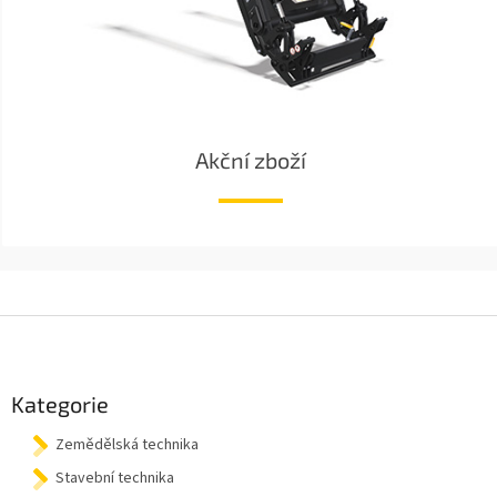
Akční zboží
Z
á
p
a
Kategorie
t
Zemědělská technika
í
Stavební technika