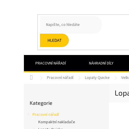
Přejít
na
obsah
HLEDAT
PRACOVNÍ NÁŘADÍ
NÁHRADNÍ DÍLY
Domů
Pracovní nářadí
Lopaty Quicke
Velk
P
Lop
o
Přeskočit
s
Kategorie
kategorie
t
r
Pracovní nářadí
a
Kompaktní nakladače
n