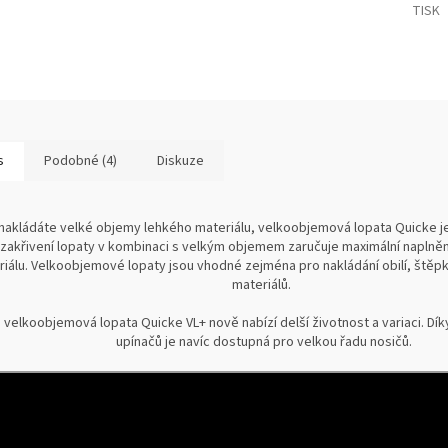
TISK
s
Podobné (4)
Diskuze
nakládáte velké objemy lehkého materiálu, velkoobjemová lopata Quicke je 
 zakřivení lopaty v kombinaci s velkým objemem zaručuje maximální naplněn
iálu. Velkoobjemové lopaty jsou vhodné zejména pro nakládání obilí, štěpk
materiálů.
 velkoobjemová lopata Quicke VL+ nově nabízí delší životnost a variaci. D
upínačů je navíc dostupná pro velkou řadu nosičů.