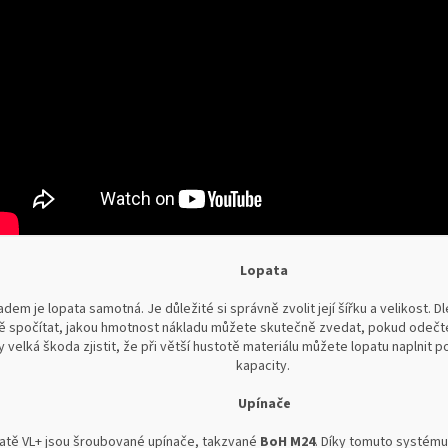
Lopata
adem je lopata samotná. Je důležité si správně zvolit její šířku a velikost. D
ě spočítat, jakou hmotnost nákladu můžete skutečně zvedat, pokud odečt
y velká škoda zjistit, že při větší hustotě materiálu můžete lopatu naplnit p
kapacity.
Upínače
atě VL+ jsou šroubované upínače, takzvané
BoH M24
. Díky tomuto systému 