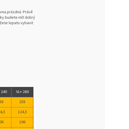
ovna prázdná. Právě
ycky budete mít dobrý
žete lopatu vybavit
 240
VL+ 260
38
258
4,5
124,5
06
106