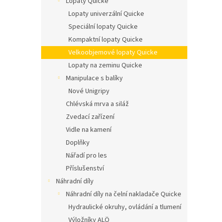
Lopaty Quicke
n
í
Lopaty univerzální Quicke
p
Speciální lopaty Quicke
a
Kompaktní lopaty Quicke
n
Velkoobjemové lopaty Quicke
e
Lopaty na zeminu Quicke
l
Manipulace s balíky
Nové Unigripy
Chlévská mrva a siláž
Zvedací zařízení
Vidle na kamení
Doplňky
Nářadí pro les
Příslušenství
Náhradní díly
Náhradní díly na čelní nakladače Quicke
Hydraulické okruhy, ovládání a tlumení
Výložníky ALÖ