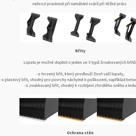
nehrozí prasknutí při namáhání svárů při těžké práci.
Břity
Lopatu je možné doplnit o jeden ze 3 typů šroubovaných břitů
- o tvrzený břit, který prodlouží život vaší lopaty,
- o plastový břit, vhodný pro povrchy náchylné k poškození, například bet
- o zoubkovaný břit, vhodný k rozbíjení ztvrdlého sněhu a ledu
Ochrana stěn