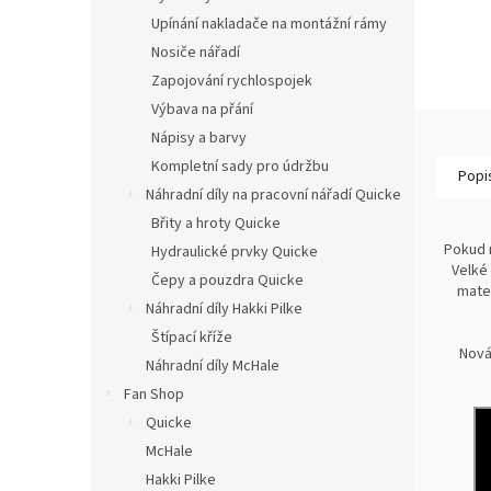
Upínání nakladače na montážní rámy
Nosiče nářadí
Zapojování rychlospojek
Výbava na přání
Nápisy a barvy
Kompletní sady pro údržbu
Popi
Náhradní díly na pracovní nářadí Quicke
Břity a hroty Quicke
Pokud 
Hydraulické prvky Quicke
Velké
Čepy a pouzdra Quicke
mater
Náhradní díly Hakki Pilke
Štípací kříže
Nová
Náhradní díly McHale
Fan Shop
Quicke
McHale
Hakki Pilke