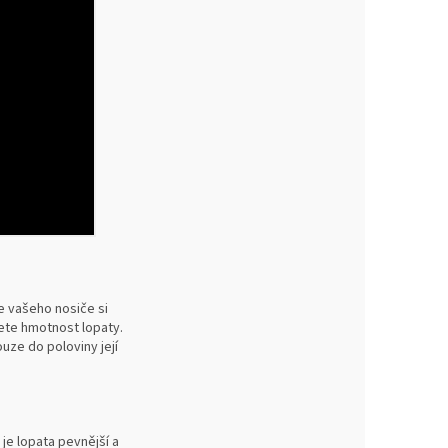
le vašeho nosiče si
ete hmotnost lopaty.
ouze do poloviny její
je lopata pevnější a