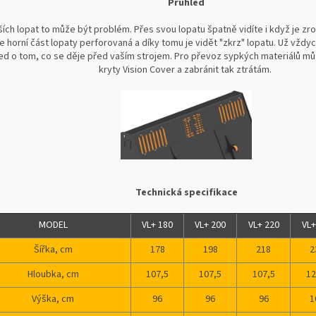
Průhled
ších lopat to může být problém. Přes svou lopatu špatně vidíte i když je zr
je horní část lopaty perforovaná a díky tomu je vidět "zkrz" lopatu. Už vžd
ed o tom, co se děje před vaším strojem. Pro převoz sypkých materiálů mů
kryty Vision Cover a zabránit tak ztrátám.
Technická specifikace
MODEL
VL+ 180
VL+ 200
VL+ 220
VL+
Šířka, cm
178
198
218
2
Hloubka, cm
107,5
107,5
107,5
12
Výška, cm
96
96
96
1