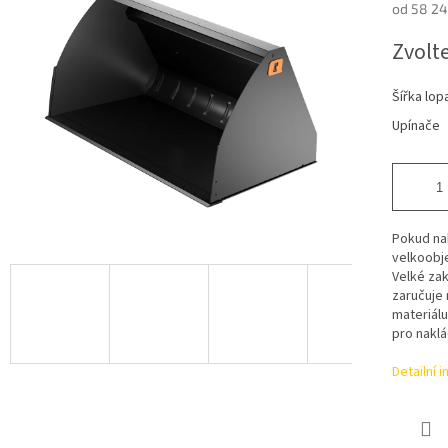
od
58 24
Měrná
Zvolt
cena:
Šířka lop
Upínače
Pokud na
velkoobje
Velké za
zaručuje 
materiál
pro naklá
Detailní 