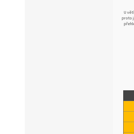
U vět
proto 
přehl