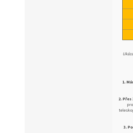
Ukáza
1. Má
2. Přes
pro
teleskop
3. P