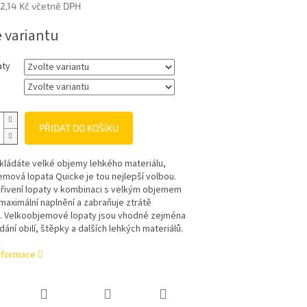
2,14 Kč
včetně DPH
e variantu
aty
PŘIDAT DO KOŠÍKU
kládáte velké objemy lehkého materiálu,
mová lopata Quicke je tou nejlepší volbou.
křivení lopaty v kombinaci s velkým objemem
maximální naplnění a zabraňuje ztrátě
u. Velkoobjemové lopaty jsou vhodné zejména
dání obilí, štěpky a dalších lehkých materiálů.
informace