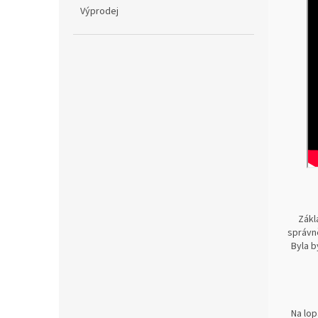
Výprodej
Zákl
správn
Byla b
Na lop