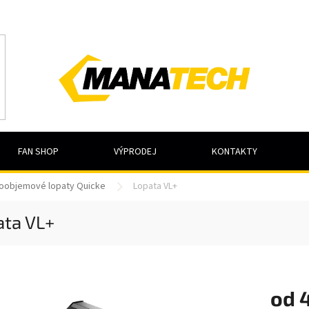
FAN SHOP
VÝPRODEJ
KONTAKTY
oobjemové lopaty Quicke
Lopata VL+
ata VL+
od