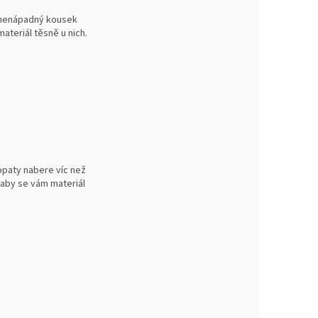
nenápadný kousek
ateriál těsně u nich.
lopaty nabere víc než
 aby se vám materiál