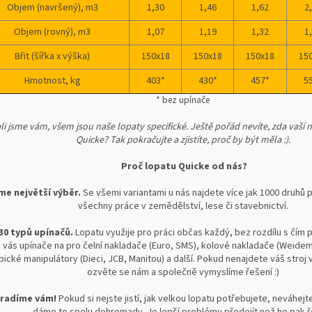
Objem (navršený), m3
1,30
1,46
1,62
2
Objem (rovný), m3
1,07
1,19
1,32
1
Břit (šířka x výška)
150x18
150x18
150x18
15
Hmotnost, kg
403*
430*
457*
5
* bez upínače
li jsme vám, všem jsou naše lopaty specifické. Ještě pořád nevíte, zda vaš
Quicke? Tak pokračujte a zjistíte, proč by být měla :).
Proč lopatu Quicke od nás?
me největší výběr.
Se všemi variantami u nás najdete více jak 1000 druhů 
všechny práce v zemědělství, lese či stavebnictví.
 30 typů upínačů.
Lopatu využije pro práci občas každý, bez rozdílu s čím
 vás upínače na pro čelní nakladače (Euro, SMS), kolové nakladače (Weide
ické manipulátory (Dieci, JCB, Manitou) a další. Pokud nenajdete váš stroj 
ozvěte se nám a společně vymyslíme řešení :)
oradíme vám!
Pokud si nejste jistí, jak velkou lopatu potřebujete, neváhej