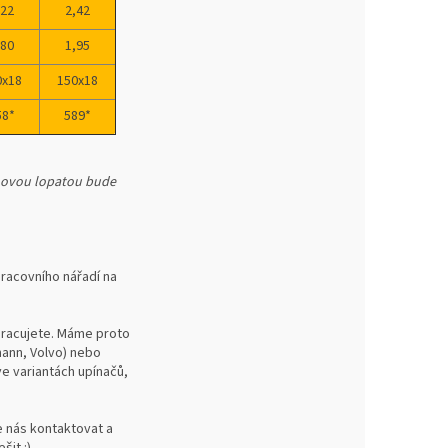
,22
2,42
,80
1,95
0x18
150x18
58*
589*
í novou lopatou bude
pracovního nářadí na
 pracujete. Máme proto
mann, Volvo) nebo
ve variantách upínačů,
te nás kontaktovat a