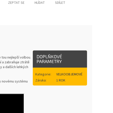
ZEPTAT SE
HLÍDAT
SDÍLET
DOPLŇKOVÉ
tou nejlepší volbou.
PARAMETRY
í a zabraňuje ztrátě
y a dalších lehkých
Kategorie
:
VELKOOBJEMOVÉ
Záruka
:
1 ROK
íky novému systému