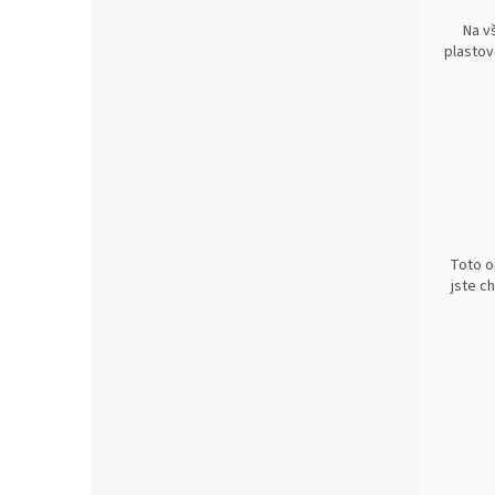
Na v
plastov
Toto o
jste c