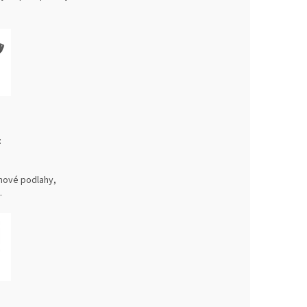
:
onové podlahy,
.