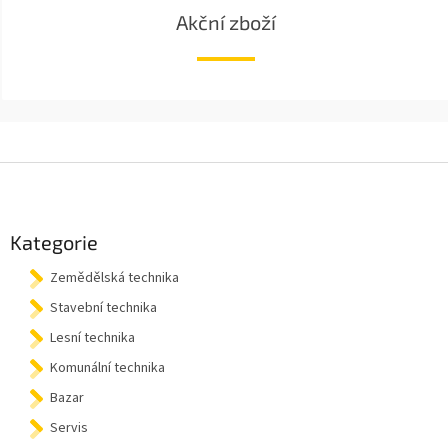
Akční zboží
Z
á
p
a
Kategorie
t
Zemědělská technika
í
Stavební technika
Lesní technika
Komunální technika
Bazar
Servis