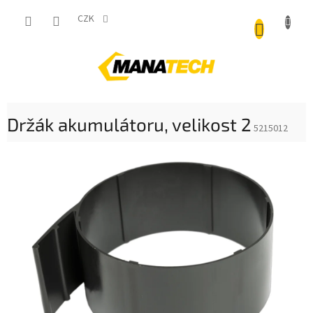
Přejít
NÁKUP
na
CZK
obsah
KOŠÍK
Držák akumulátoru, velikost 2
5215012