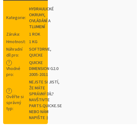
HYDRAULICKÉ
OKRUHY,
Kategorie
:
OVLÁDÁNÍ A
TLUMENÍ
Záruka
:
1 ROK
Hmotnost
:
1 KG
Náhradní
SOFTDRIVE,
díl pro
:
QUICKE
?
QUICKE
Vhodné
DIMENSION G2.0
pro
:
2005-2011
NEJSTE SI JISTÍ,
ŽE MÁTE
?
SPRÁVNÝ DÍL?
Ověřte si
NAVŠTIVTE
správný
PARTS.QUICKE.SE
typ
:
NEBO NÁM
NAPIŠTE :)