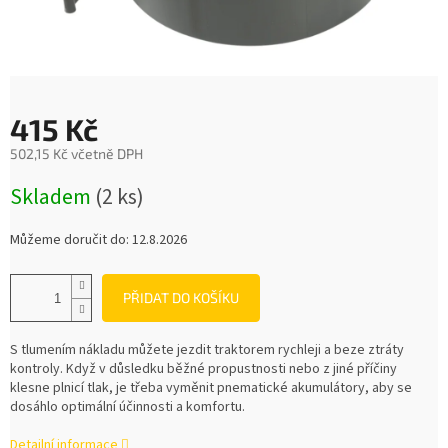
415 Kč
502,15 Kč včetně DPH
Měrná
Skladem
(2 ks)
cena:
Můžeme doručit do:
12.8.2026
PŘIDAT DO KOŠÍKU
S tlumením nákladu můžete jezdit traktorem rychleji a beze ztráty
kontroly. Když v důsledku běžné propustnosti nebo z jiné příčiny
klesne plnicí tlak, je třeba vyměnit pnematické akumulátory, aby se
dosáhlo optimální účinnosti a komfortu.
Detailní informace