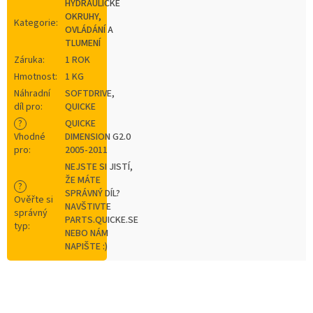
HYDRAULICKÉ
OKRUHY,
Kategorie
:
OVLÁDÁNÍ A
TLUMENÍ
Záruka
:
1 ROK
Hmotnost
:
1 KG
Náhradní
SOFTDRIVE,
díl pro
:
QUICKE
?
QUICKE
Vhodné
DIMENSION G2.0
pro
:
2005-2011
NEJSTE SI JISTÍ,
ŽE MÁTE
?
SPRÁVNÝ DÍL?
Ověřte si
NAVŠTIVTE
správný
PARTS.QUICKE.SE
typ
:
NEBO NÁM
NAPIŠTE :)