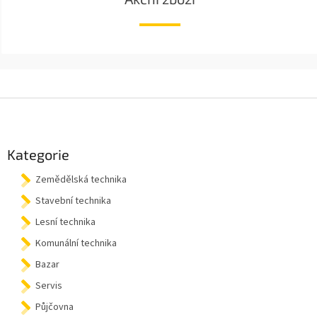
Z
á
p
a
Kategorie
t
Zemědělská technika
í
Stavební technika
Lesní technika
Komunální technika
Bazar
Servis
Půjčovna