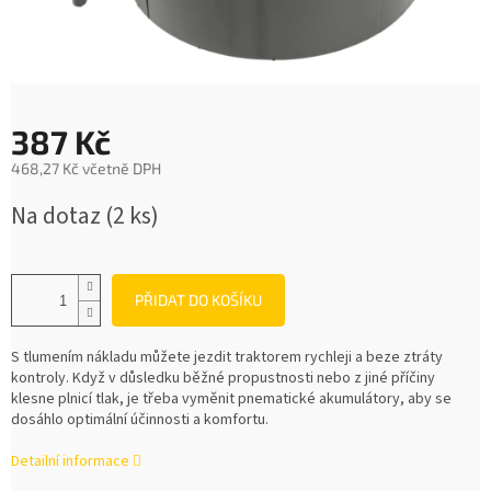
387 Kč
468,27 Kč včetně DPH
Měrná
Na dotaz
(2 ks)
cena:
PŘIDAT DO KOŠÍKU
S tlumením nákladu můžete jezdit traktorem rychleji a beze ztráty
kontroly. Když v důsledku běžné propustnosti nebo z jiné příčiny
klesne plnicí tlak, je třeba vyměnit pnematické akumulátory, aby se
dosáhlo optimální účinnosti a komfortu.
Detailní informace