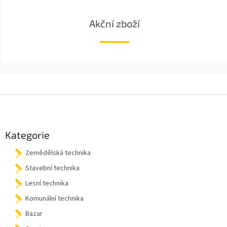
Akční zboží
Z
á
p
a
Kategorie
t
Zemědělská technika
í
Stavební technika
Lesní technika
Komunální technika
Bazar