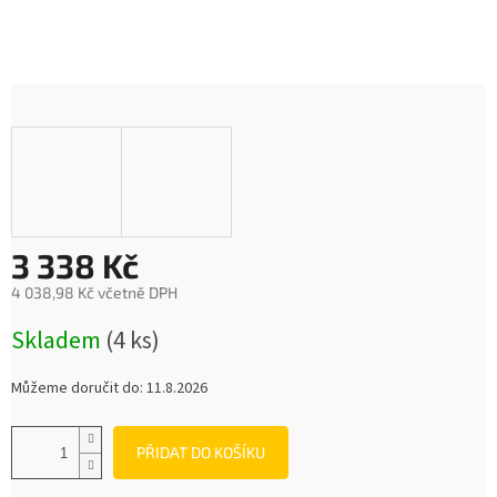
3 338 Kč
4 038,98 Kč včetně DPH
Měrná
Skladem
(4 ks)
cena:
Můžeme doručit do:
11.8.2026
PŘIDAT DO KOŠÍKU