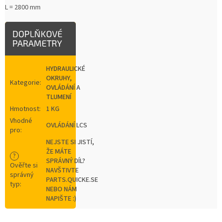
L = 2800 mm
DOPLŇKOVÉ
PARAMETRY
HYDRAULICKÉ
OKRUHY,
Kategorie
:
OVLÁDÁNÍ A
TLUMENÍ
Hmotnost
:
1 KG
Vhodné
OVLÁDÁNÍ LCS
pro
:
NEJSTE SI JISTÍ,
ŽE MÁTE
?
SPRÁVNÝ DÍL?
Ověřte si
NAVŠTIVTE
správný
PARTS.QUICKE.SE
typ
:
NEBO NÁM
NAPIŠTE :)