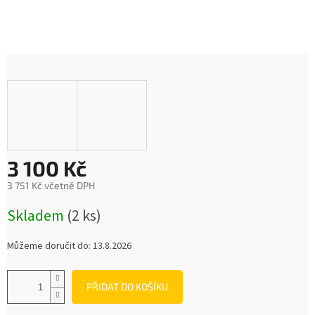
3 100 Kč
3 751 Kč včetně DPH
Měrná
Skladem
(2 ks)
cena:
Můžeme doručit do:
13.8.2026
PŘIDAT DO KOŠÍKU