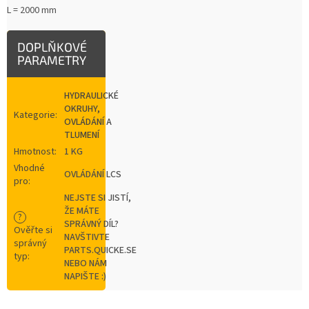
L = 2000 mm
DOPLŇKOVÉ
PARAMETRY
HYDRAULICKÉ
OKRUHY,
Kategorie
:
OVLÁDÁNÍ A
TLUMENÍ
Hmotnost
:
1 KG
Vhodné
OVLÁDÁNÍ LCS
pro
:
NEJSTE SI JISTÍ,
ŽE MÁTE
?
SPRÁVNÝ DÍL?
Ověřte si
NAVŠTIVTE
správný
PARTS.QUICKE.SE
typ
:
NEBO NÁM
NAPIŠTE :)