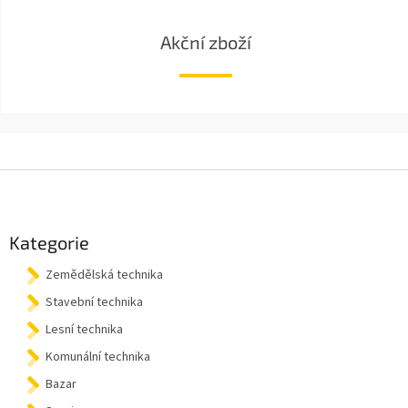
Akční zboží
Z
á
p
a
Kategorie
t
Zemědělská technika
í
Stavební technika
Lesní technika
Komunální technika
Bazar