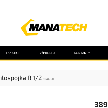
FAN SHOP
VÝPRODEJ
KONTAKTY
lospojka R 1/2
5044131
389