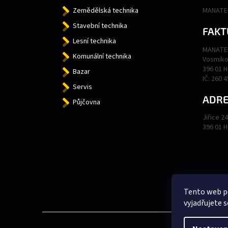
Zemědělská technika
MANATEC
Stavební technika
FAKT
Lesní technika
MANATEC
Komunální technika
Vosmiko
396 01 
Bazar
IČ: 260 
Servis
ADRE
Půjčovna
Jiřice 2
396 01 
Tento web p
vyjadřujete s