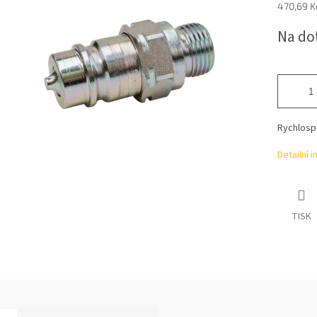
470,69 K
Měrná
Na do
cena:
Rychlosp
Detailní 
TISK