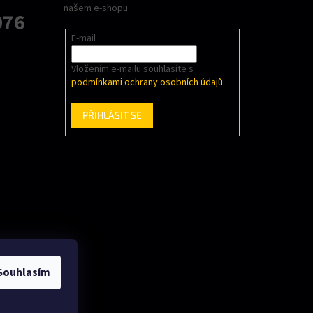
našem e-shopu.
076
E-mail
Vložením e-mailu souhlasíte s
podmínkami ochrany osobních údajů
PŘIHLÁSIT SE
Souhlasím