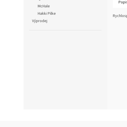
Popi
McHale
Hakki Pilke
Rychlos
Výprodej