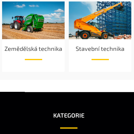
Zemědělská technika
Stavební technika
Z
Á
P
A
KATEGORIE
T
Í