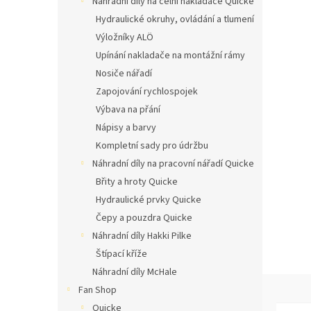
Náhradní díly na čelní nakladače Quicke
n
í
Hydraulické okruhy, ovládání a tlumení
p
Výložníky ALÖ
a
Upínání nakladače na montážní rámy
n
Nosiče nářadí
e
Zapojování rychlospojek
l
Výbava na přání
Nápisy a barvy
Kompletní sady pro údržbu
Náhradní díly na pracovní nářadí Quicke
Břity a hroty Quicke
Hydraulické prvky Quicke
Čepy a pouzdra Quicke
Náhradní díly Hakki Pilke
Štípací kříže
Náhradní díly McHale
Fan Shop
Quicke