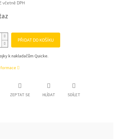
č včetně DPH
taz
PŘIDAT DO KOŠÍKU
ojky k nakladačům Quicke.
informace
ZEPTAT SE
HLÍDAT
SDÍLET