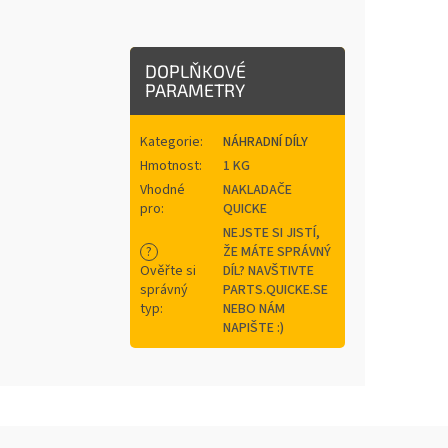
DOPLŇKOVÉ
PARAMETRY
Kategorie
:
NÁHRADNÍ DÍLY
Hmotnost
:
1 KG
Vhodné
NAKLADAČE
pro
:
QUICKE
NEJSTE SI JISTÍ,
?
ŽE MÁTE SPRÁVNÝ
Ověřte si
DÍL? NAVŠTIVTE
správný
PARTS.QUICKE.SE
typ
:
NEBO NÁM
NAPIŠTE :)