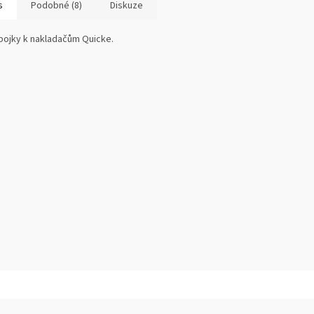
s
Podobné (8)
Diskuze
pojky k nakladačům Quicke.