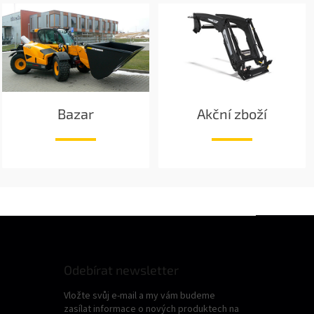
Bazar
Akční zboží
Odebírat newsletter
Vložte svůj e-mail a my vám budeme
zasílat informace o nových produktech na