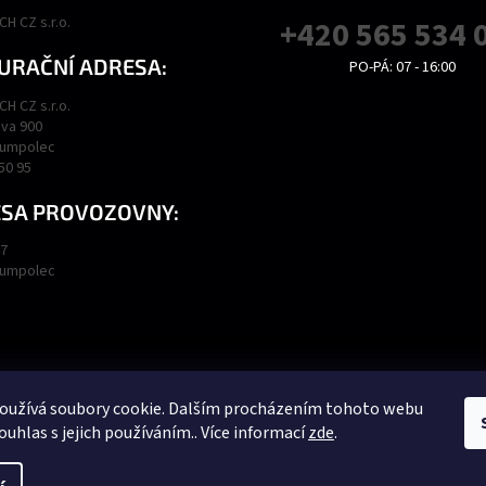
H CZ s.r.o.
+420 565 534 
URAČNÍ ADRESA:
PO-PÁ: 07 - 16:00
H CZ s.r.o.
va 900
Humpolec
450 95
SA PROVOZOVNY:
47
Humpolec
Podmínky ochrany osobních údajů
Obchodní podmínky
oužívá soubory cookie. Dalším procházením tohoto webu
ouhlas s jejich používáním.. Více informací
zde
.