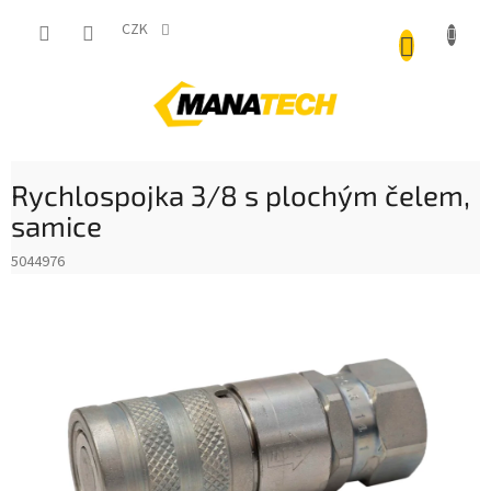
Přejít
NÁKUP
na
CZK
obsah
KOŠÍK
Rychlospojka 3/8 s plochým čelem,
samice
5044976