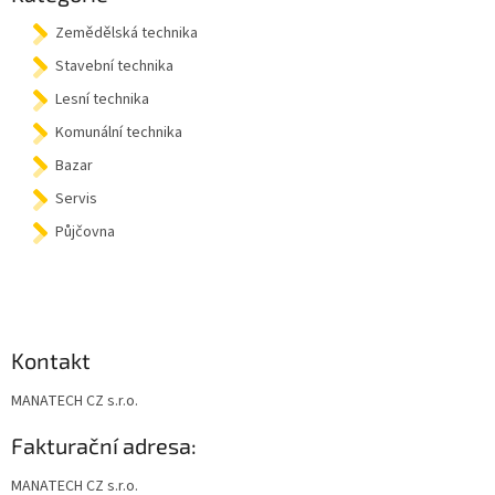
t
Zemědělská technika
í
Stavební technika
Lesní technika
Komunální technika
Bazar
Servis
Půjčovna
Kontakt
MANATECH CZ s.r.o.
Fakturační adresa:
MANATECH CZ s.r.o.