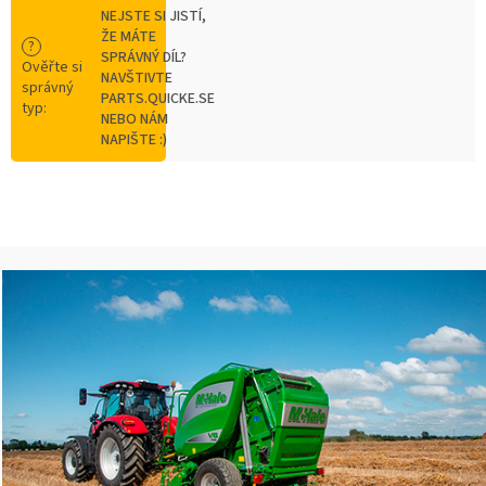
NEJSTE SI JISTÍ,
ŽE MÁTE
?
SPRÁVNÝ DÍL?
Ověřte si
NAVŠTIVTE
správný
PARTS.QUICKE.SE
typ
:
NEBO NÁM
NAPIŠTE :)