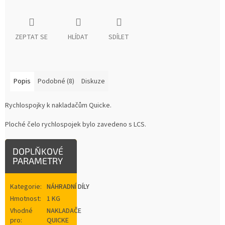
ZEPTAT SE
HLÍDAT
SDÍLET
Popis
Podobné (8)
Diskuze
Rychlospojky k nakladačům Quicke.
Ploché čelo rychlospojek bylo zavedeno s LCS.
DOPLŇKOVÉ
PARAMETRY
Kategorie
:
NÁHRADNÍ DÍLY
Hmotnost
:
1 KG
Vhodné
NAKLADAČE
pro
:
QUICKE