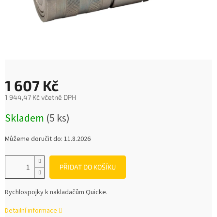
1 607 Kč
1 944,47 Kč včetně DPH
Měrná
Skladem
(5 ks)
cena:
Můžeme doručit do:
11.8.2026
PŘIDAT DO KOŠÍKU
Rychlospojky k nakladačům Quicke.
Detailní informace