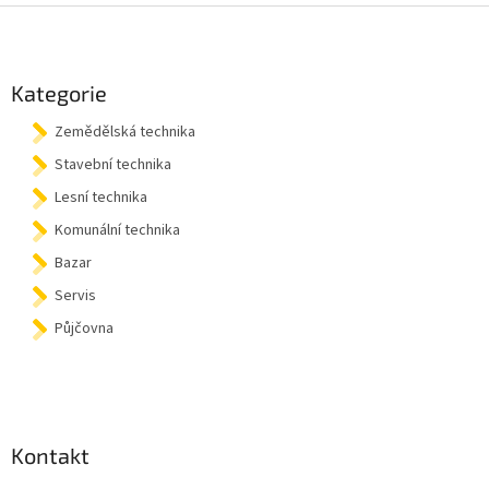
Z
á
p
a
Kategorie
t
Zemědělská technika
í
Stavební technika
Lesní technika
Komunální technika
Bazar
Servis
Půjčovna
Kontakt