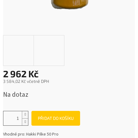
2 962 Kč
3 584,02 Kč včetně DPH
Měrná
Na dotaz
cena:
PŘIDAT DO KOŠÍKU
Vhodné pro: Hakki Pilke 50 Pro