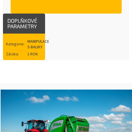
DOPLŇKOVÉ
PARAMETRY
MANIPULACE
Kategorie
:
S BALIKY
Záruka
:
1 ROK