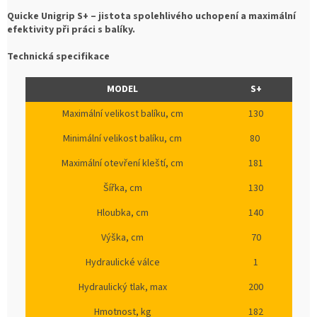
Quicke Unigrip S+ – jistota spolehlivého uchopení a maximální
efektivity při práci s balíky.
Technická specifikace
MODEL
S+
Maximální velikost balíku, cm
130
Minimální velikost balíku, cm
80
Maximální otevření kleští, cm
181
Šířka, cm
130
Hloubka, cm
140
Výška, cm
70
Hydraulické válce
1
Hydraulický tlak, max
200
Hmotnost, kg
182