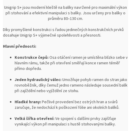
Unigrip S+ jsou moderní kleště na balíky navržené pro maximální výkon
při stohování a efektivní manipulaci s balíky. Jsou určeny pro balíky o
průměru 80–130 cm.
Díky promyšlené konstrukci s řadou jedinečných konstrukčních prvků
dosahuje Unigrip S+ výjimečné spolehlivosti a přesnosti.
Hlavní přednosti:
Konstrukce čepů:
Osa otáčení ramen je umístěna blízko sebe v
hlavním rámu, takže při otevření směřují konce ramen téměř
přímo dopředu.
Jeden hydraulický válec:
Umožňuje pohyb ramen do stran jako
rovnoběžník, díky čemuž jedno rameno následuje sousední balík
při zajíždění nebo vyjíždění ze stohu.
Hladké hrany:
Pečlivé provedení bez ostrých hran a svárů
zaručuje, že nedochází k poškození fólie ani okolních balíků.
Velká šířka otevření:
Ve spojení s dalšími prvky zajišťuje
vynikající výkon při manipulaci s hustě stohovanými balíky.