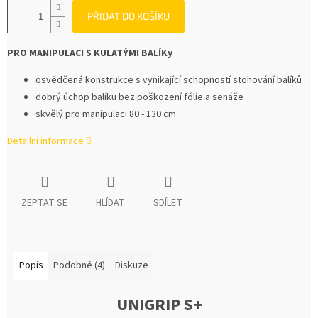
PŘIDAT DO KOŠÍKU
PRO MANIPULACI S KULATÝMI BALÍKy
osvědčená konstrukce s vynikající schopností stohování balíků
dobrý úchop balíku bez poškození fólie a senáže
skvělý pro manipulaci 80 - 130 cm
Detailní informace
ZEPTAT SE
HLÍDAT
SDÍLET
Popis
Podobné (4)
Diskuze
UNIGRIP S+