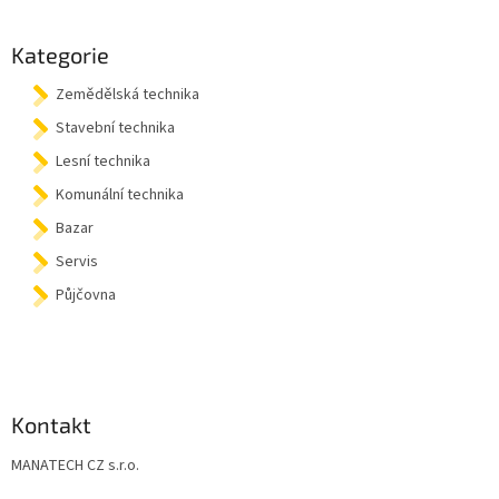
á
p
a
Kategorie
t
Zemědělská technika
í
Stavební technika
Lesní technika
Komunální technika
Bazar
Servis
Půjčovna
Kontakt
MANATECH CZ s.r.o.