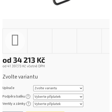
od
34 213 Kč
od
41 397,73 Kč
včetně DPH
Měrná
Zvolte variantu
cena:
Upínače
Podpěra balíku
?
Ventily a zámky
?