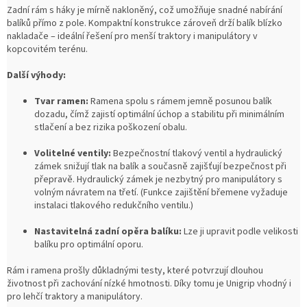
Zadní rám s háky je mírně nakloněný, což umožňuje snadné nabírání
balíků přímo z pole. Kompaktní konstrukce zároveň drží balík blízko
nakladače – ideální řešení pro menší traktory i manipulátory v
kopcovitém terénu.
Další výhody:
Tvar ramen:
Ramena spolu s rámem jemně posunou balík
dozadu, čímž zajistí optimální úchop a stabilitu při minimálním
stlačení a bez rizika poškození obalu.
Volitelné ventily:
Bezpečnostní tlakový ventil a hydraulický
zámek snižují tlak na balík a současně zajišťují bezpečnost při
přepravě. Hydraulický zámek je nezbytný pro manipulátory s
volným návratem na třetí. (Funkce zajištění břemene vyžaduje
instalaci tlakového redukčního ventilu.)
Nastavitelná zadní opěra balíku:
Lze ji upravit podle velikosti
balíku pro optimální oporu.
Rám i ramena prošly důkladnými testy, které potvrzují dlouhou
životnost při zachování nízké hmotnosti. Díky tomu je Unigrip vhodný i
pro lehčí traktory a manipulátory.