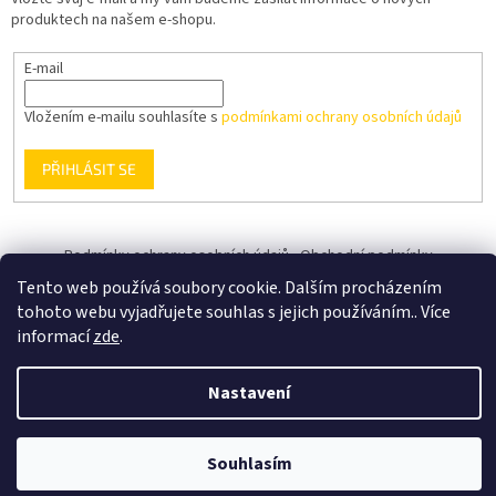
produktech na našem e-shopu.
E-mail
Vložením e-mailu souhlasíte s
podmínkami ochrany osobních údajů
PŘIHLÁSIT SE
Podmínky ochrany osobních údajů
Obchodní podmínky
Tento web používá soubory cookie. Dalším procházením
tohoto webu vyjadřujete souhlas s jejich používáním.. Více
informací
zde
.
Vytvořil Shoptet
Nastavení
Copyright 2026
MANATECH CZ s.r.o.
. Všechna práva vyhrazena.
Souhlasím