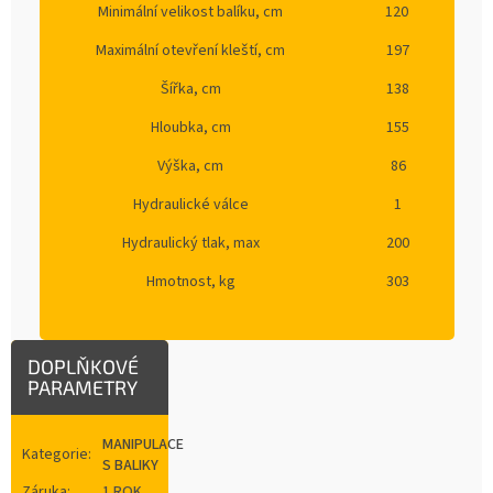
Minimální velikost balíku, cm
120
Maximální otevření kleští, cm
197
Šířka, cm
138
Hloubka, cm
155
Výška, cm
86
Hydraulické válce
1
Hydraulický tlak, max
200
Hmotnost, kg
303
DOPLŇKOVÉ
PARAMETRY
MANIPULACE
Kategorie
:
S BALIKY
Záruka
:
1 ROK