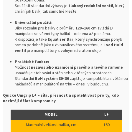
poškození obalu.
Součástí standardní výbavy je
tlakový redukční ventil
, který
chrání jak balík, tak samotné kleště.
Univerzální použití:
Díky rozsahu pro balíky o průměru
120–160 cm
zvládá L+
manipulaci se všemi typy balíků – od sena až po slámu.
K dispozici je také
Equalizer Bar
, který synchronizuje pohyb
ramen podobně jako u dvouválcového systému, a
Load Hold
ventil
pro manipulátory s volným návratem oleje.
Praktické funkce:
Možnost
nezávislého uzamčení pravého a levého ramene
usnadňuje stohování u stěn nebo v těsných prostorech.
Standardní
BoH systém 80×80
zajišťuje kompatibilitu s většinou
nakladačů a manipulátorů na trhu – dnes i v budoucnu.
Quicke Unigrip L+ – síla, přesnost a spolehlivost pro ty, kdo
nechtějí dělat kompromisy.
MODEL
L+
Maximální velikost balíku, cm
160