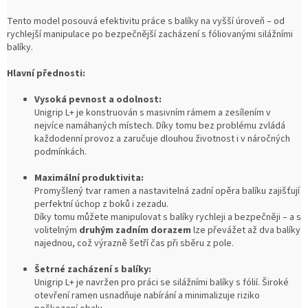
Tento model posouvá efektivitu práce s balíky na vyšší úroveň – od
rychlejší manipulace po bezpečnější zacházení s fóliovanými silážními
balíky.
Hlavní přednosti:
Vysoká pevnost a odolnost:
Unigrip L+ je konstruován s masivním rámem a zesílením v
nejvíce namáhaných místech. Díky tomu bez problému zvládá
každodenní provoz a zaručuje dlouhou životnost i v náročných
podmínkách.
Maximální produktivita:
Promyšlený tvar ramen a nastavitelná zadní opěra balíku zajišťují
perfektní úchop z boků i zezadu.
Díky tomu můžete manipulovat s balíky rychleji a bezpečněji – a s
volitelným
druhým zadním dorazem
lze převážet až dva balíky
najednou, což výrazně šetří čas při sběru z pole.
Šetrné zacházení s balíky:
Unigrip L+ je navržen pro práci se silážními balíky s fólií. Široké
otevření ramen usnadňuje nabírání a minimalizuje riziko