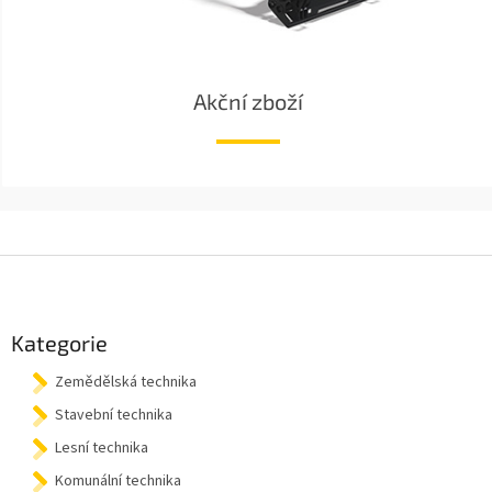
Akční zboží
Z
á
p
a
Kategorie
t
Zemědělská technika
í
Stavební technika
Lesní technika
Komunální technika