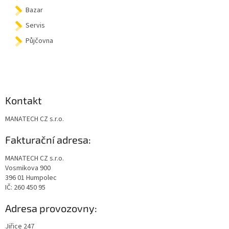
Bazar
Servis
Půjčovna
Kontakt
MANATECH CZ s.r.o.
Fakturační adresa:
MANATECH CZ s.r.o.
Vosmikova 900
396 01 Humpolec
IČ: 260 450 95
Adresa provozovny:
Jiřice 247