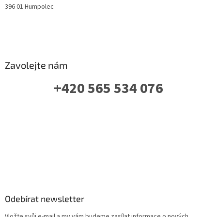
396 01 Humpolec
Zavolejte nám
+420 565 534 076
PO-PÁ: 07 - 16:00
Odebírat newsletter
Vložte svůj e-mail a my vám budeme zasílat informace o nových