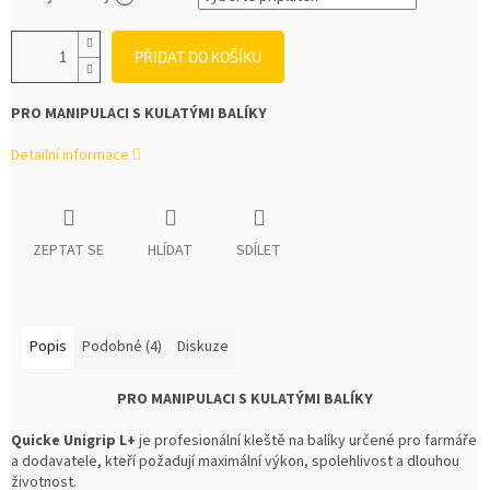
PŘIDAT DO KOŠÍKU
PRO MANIPULACI S KULATÝMI BALÍKY
Detailní informace
ZEPTAT SE
HLÍDAT
SDÍLET
Popis
Podobné (4)
Diskuze
PRO MANIPULACI S KULATÝMI BALÍKY
Quicke Unigrip L+
je profesionální kleště na balíky určené pro farmáře
a dodavatele, kteří požadují maximální výkon, spolehlivost a dlouhou
životnost.