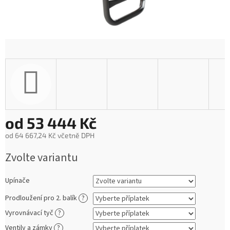
od
53 444 Kč
od
64 667,24 Kč
včetně DPH
Měrná
Zvolte variantu
cena:
Upínače
Prodloužení pro 2. balík
?
Vyrovnávací tyč
?
Ventily a zámky
?