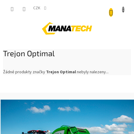
Přejít
NÁKUP
na
CZK
obsah
KOŠÍK
Trejon Optimal
Žádné produkty značky
Trejon Optimal
nebyly nalezeny...