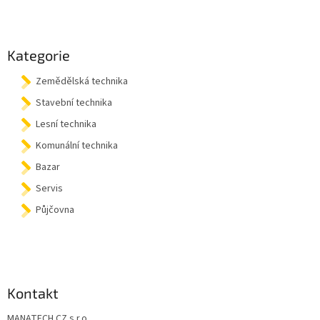
Z
á
p
a
Kategorie
t
Zemědělská technika
í
Stavební technika
Lesní technika
Komunální technika
Bazar
Servis
Půjčovna
Kontakt
MANATECH CZ s.r.o.