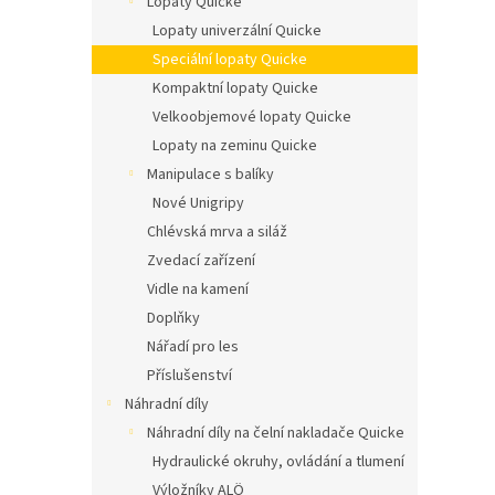
Lopaty Quicke
n
í
Lopaty univerzální Quicke
p
Speciální lopaty Quicke
a
Kompaktní lopaty Quicke
n
Velkoobjemové lopaty Quicke
e
Lopaty na zeminu Quicke
l
Manipulace s balíky
Nové Unigripy
Chlévská mrva a siláž
Zvedací zařízení
Vidle na kamení
Doplňky
Nářadí pro les
Příslušenství
Náhradní díly
Náhradní díly na čelní nakladače Quicke
Hydraulické okruhy, ovládání a tlumení
Výložníky ALÖ