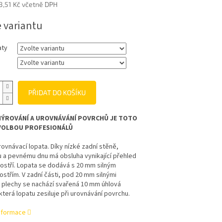
8,51 Kč
včetně DPH
e variantu
aty
PŘIDAT DO KOŠÍKU
NÝROVÁNÍ A UROVNÁVÁNÍ POVRCHŮ JE TOTO
VOLBOU PROFESIONÁLŮ
ovnávací lopata. Díky nízké zadní stěně,
 a pevnému dnu má obsluha vynikající přehled
ostří. Lopata se dodává s 20 mm silným
střím. V zadní části, pod 20 mm silnými
 plechy se nachází svařená 10 mm úhlová
která lopatu zesiluje při urovnávání povrchu.
informace