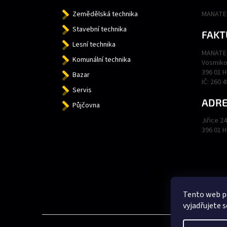
Zemědělská technika
MANATEC
Stavební technika
FAKT
Lesní technika
MANATEC
Komunální technika
Vosmiko
396 01 
Bazar
IČ: 260 
Servis
ADRE
Půjčovna
Jiřice 2
396 01 
Tento web p
vyjadřujete s