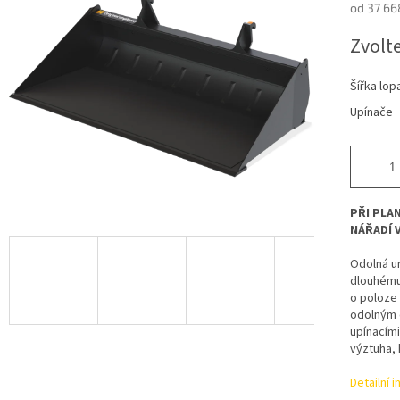
od
37 66
Měrná
Zvolt
cena:
Šířka lop
Upínače
PŘI PLA
NÁŘADÍ 
Odolná ur
dlouhému
o poloze 
odolným o
upínacími
výztuha, 
Detailní 