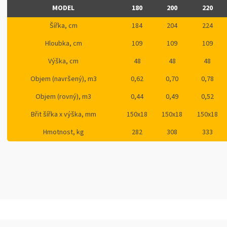
MODEL
180
200
220
Šířka, cm
184
204
224
Hloubka, cm
109
109
109
Výška, cm
48
48
48
Objem (navršený), m3
0,62
0,70
0,78
Objem (rovný), m3
0,44
0,49
0,52
Břit šířka x výška, mm
150x18
150x18
150x18
Hmotnost, kg
282
308
333