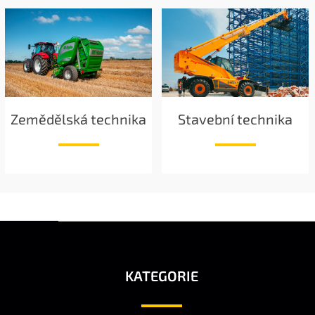
Zemědělská technika
Stavební technika
Z
Á
P
A
KATEGORIE
T
Í