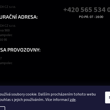
H CZ s.r.o.
+420 565 534 
URAČNÍ ADRESA:
PO-PÁ: 07 - 16:00
H CZ s.r.o.
va 900
Humpolec
450 95
SA PROVOZOVNY:
47
Humpolec
Podmínky ochrany osobních údajů
Obchodní podmínky
oužívá soubory cookie. Dalším procházením tohoto webu
ouhlas s jejich používáním.. Více informací
zde
.