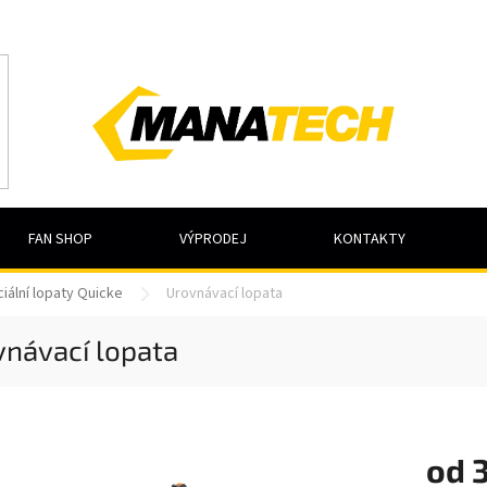
FAN SHOP
VÝPRODEJ
KONTAKTY
iální lopaty Quicke
Urovnávací lopata
vnávací lopata
od
3