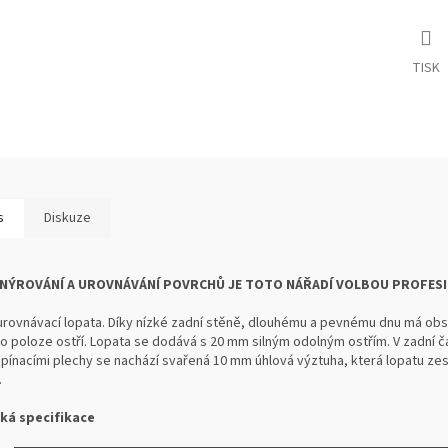
TISK
s
Diskuze
ANÝROVÁNÍ A UROVNÁVÁNÍ POVRCHŮ JE TOTO NÁŘADÍ VOLBOU PROFES
rovnávací lopata. Díky nízké zadní stěně, dlouhému a pevnému dnu má obsl
o poloze ostří. Lopata se dodává s 20 mm silným odolným ostřím. V zadní č
upínacími plechy se nachází svařená 10 mm úhlová výztuha, která lopatu zesi
.
ká specifikace