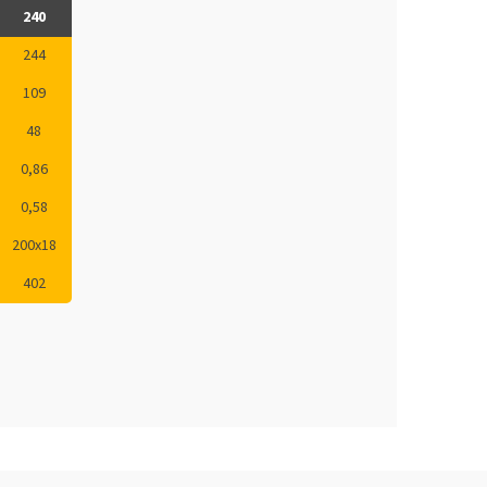
240
244
109
48
0,86
0,58
200x18
402