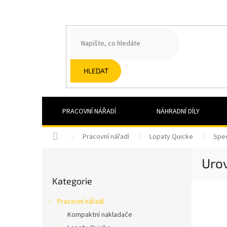
Přejít
na
obsah
HLEDAT
PRACOVNÍ NÁŘADÍ
NÁHRADNÍ DÍLY
Domů
Pracovní nářadí
Lopaty Quicke
Spec
P
Uro
o
Přeskočit
s
Kategorie
kategorie
t
r
Pracovní nářadí
a
Kompaktní nakladače
n