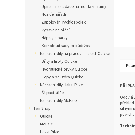
Upínání nakladače na montážní rámy
Nosiče nářadí
Zapojování rychlospojek
Výbava na přání
Nápisy a barvy
Kompletní sady pro údržbu
Náhradní díly na pracovní nářadí Quicke
Břity a hroty Quicke
Popi
Hydraulické prvky Quicke
Čepy a pouzdra Quicke
Náhradní díly Hakki Pilke
PŘI PL
Štípací kříže
Odolná u
Náhradní díly McHale
přehled 
Fan Shop
silnými 
povrchu
Quicke
McHale
Technic
Hakki Pilke