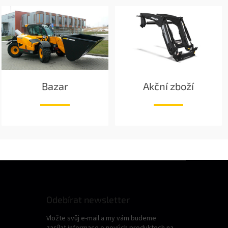
Bazar
Akční zboží
Odebírat newsletter
Vložte svůj e-mail a my vám budeme
zasílat informace o nových produktech na