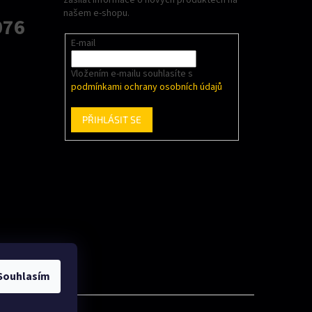
našem e-shopu.
076
E-mail
Vložením e-mailu souhlasíte s
podmínkami ochrany osobních údajů
PŘIHLÁSIT SE
Souhlasím