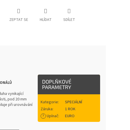
ZEPTAT SE
HLÍDAT
SDÍLET
DOPLŇKOVÉ
IONÁLŮ
PARAMETRY
uha vynikající
ásti, pod 20 mm
Kategorie
:
SPECIÁLNÍ
luje při urovnávání
Záruka
:
1 ROK
?
Upínač
:
EURO