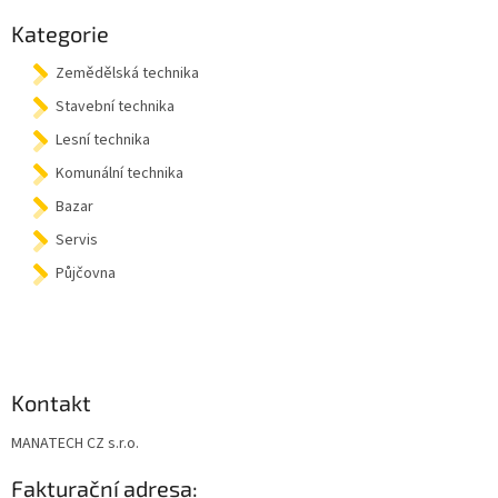
p
a
Kategorie
t
Zemědělská technika
í
Stavební technika
Lesní technika
Komunální technika
Bazar
Servis
Půjčovna
Kontakt
MANATECH CZ s.r.o.
Fakturační adresa: