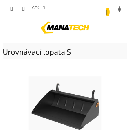
Přejít
NÁKUP
na
CZK
obsah
KOŠÍK
Urovnávací lopata S