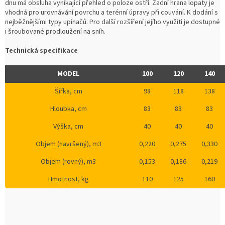
dnu má obsluha vynikající přehled o poloze ostří. Zadní hrana lopaty je
vhodná pro urovnávání povrchu a terénní úpravy při couvání. K dodání s
nejběžnějšími typy upínačů. Pro další rozšíření jejího využití je dostupné
i šroubované prodloužení na sníh.
Technická specifikace
MODEL
100
120
140
Šířka, cm
98
118
138
Hloubka, cm
83
83
83
Výška, cm
40
40
40
Objem (navršený), m3
0,220
0,275
0,330
Objem (rovný), m3
0,153
0,186
0,219
Hmotnost, kg
110
125
160