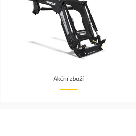
Akční zboží
Z
á