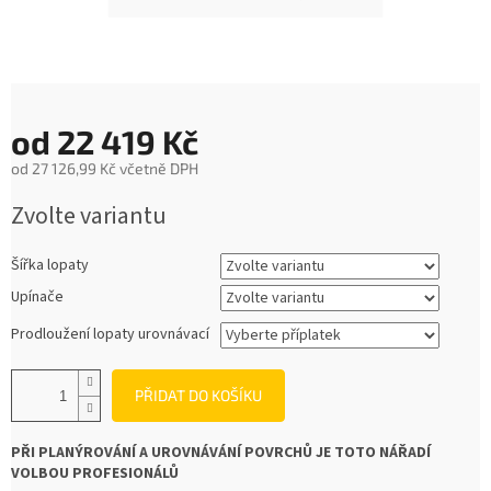
od
22 419 Kč
od
27 126,99 Kč
včetně DPH
Měrná
Zvolte variantu
cena:
Šířka lopaty
Upínače
Prodloužení lopaty urovnávací
PŘIDAT DO KOŠÍKU
PŘI PLANÝROVÁNÍ A UROVNÁVÁNÍ POVRCHŮ JE TOTO NÁŘADÍ
VOLBOU PROFESIONÁLŮ