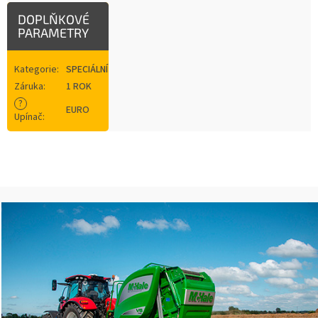
DOPLŇKOVÉ
PARAMETRY
Kategorie
:
SPECIÁLNÍ
Záruka
:
1 ROK
?
EURO
Upínač
: