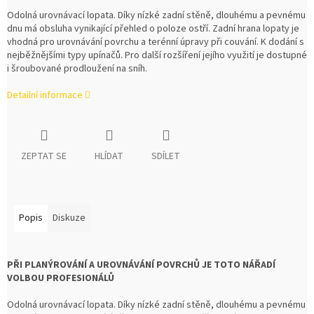
Odolná urovnávací lopata. Díky nízké zadní stěně, dlouhému a pevnému
dnu má obsluha vynikající přehled o poloze ostří. Zadní hrana lopaty je
vhodná pro urovnávání povrchu a terénní úpravy při couvání. K dodání s
nejběžnějšími typy upínačů. Pro další rozšíření jejího využití je dostupné
i šroubované prodloužení na sníh.
Detailní informace
ZEPTAT SE
HLÍDAT
SDÍLET
Popis
Diskuze
PŘI PLANÝROVÁNÍ A UROVNÁVÁNÍ POVRCHŮ JE TOTO NÁŘADÍ
VOLBOU PROFESIONÁLŮ
Odolná urovnávací lopata. Díky nízké zadní stěně, dlouhému a pevnému