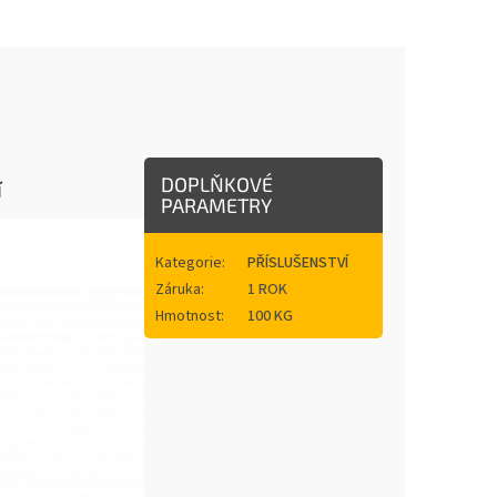
DOPLŇKOVÉ
í
PARAMETRY
Kategorie
:
PŘÍSLUŠENSTVÍ
Záruka
:
1 ROK
Hmotnost
:
100 KG