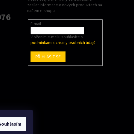
zasílat informace o nových produktech na
našem e-shopu.
076
E-mail
Vložením e-mailu souhlasíte s
podmínkami ochrany osobních údajů
PŘIHLÁSIT SE
Souhlasím