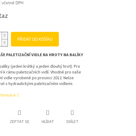
č včetně DPH
taz
PŘIDAT DO KOŠÍKU
ŠE PALETIZAČNÍ VIDLE NA HROTY NA BALÍKY
balíky (jeden krátký a jeden dlouhý hrot). Pro
í k rámu paletizačních vidlí. Vhodné pro naše
ní vidle vyrobené po prosinci 2012. Nelze
t s hydraulickými paletizačními vidlemi.
informace
ZEPTAT SE
HLÍDAT
SDÍLET