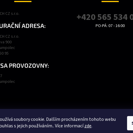
H CZ s.r.o.
+420 565 534 
URAČNÍ ADRESA:
PO-PÁ: 07 - 16:00
H CZ s.r.o.
va 900
Humpolec
450 95
SA PROVOZOVNY:
47
Humpolec
Podmínky ochrany osobních údajů
Obchodní podmínky
oužívá soubory cookie. Dalším procházením tohoto webu
ouhlas s jejich používáním.. Více informací
zde
.