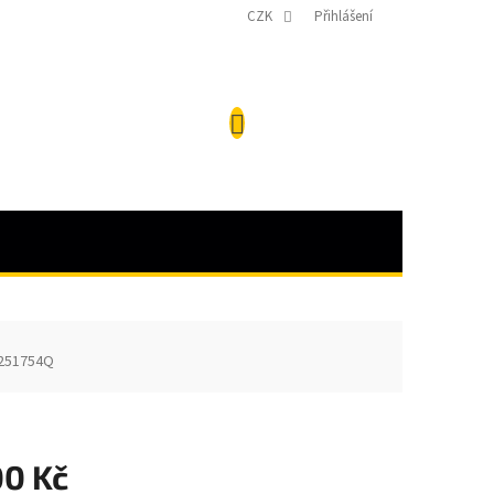
CZK
Přihlášení
NÁKUPNÍ
KOŠÍK
251754Q
00 Kč