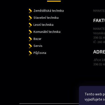
Í
Zemědělská technika
MANATEC
Stavební technika
FAKT
Lesní technika
MANATEC
Komunální technika
Vosmiko
396 01 
Bazar
IČ: 260 
Servis
ADRE
Půjčovna
Jiřice 2
396 01 
Tento web p
vyjadřujete s