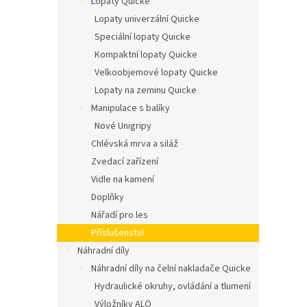
Lopaty Quicke
n
í
Lopaty univerzální Quicke
p
Speciální lopaty Quicke
a
Kompaktní lopaty Quicke
n
Velkoobjemové lopaty Quicke
e
Lopaty na zeminu Quicke
l
Manipulace s balíky
Nové Unigripy
Chlévská mrva a siláž
Zvedací zařízení
Vidle na kamení
Doplňky
Nářadí pro les
Příslušenství
Náhradní díly
Náhradní díly na čelní nakladače Quicke
Hydraulické okruhy, ovládání a tlumení
Výložníky ALÖ