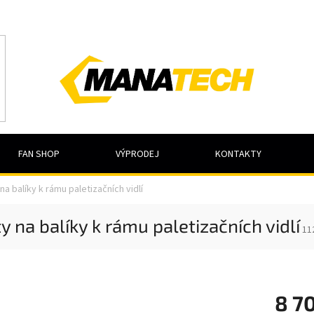
FAN SHOP
VÝPRODEJ
KONTAKTY
na balíky k rámu paletizačních vidlí
y na balíky k rámu paletizačních vidlí
11
8 7