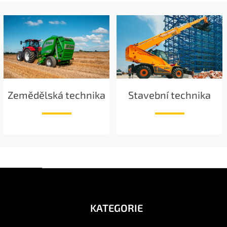
Zemědělská technika
Stavební technika
Z
Á
P
A
KATEGORIE
T