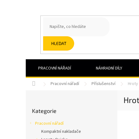
Přejít
na
obsah
HLEDAT
PRACOVNÍ NÁŘADÍ
NÁHRADNÍ DÍLY
Domů
Pracovní nářadí
Příslušenství
Hroty 
P
Hrot
o
Přeskočit
s
Kategorie
kategorie
t
r
Pracovní nářadí
a
Kompaktní nakladače
n