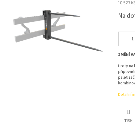
10 527 K
Měrná
Na do
cena:
ZMĚNÍ VA
Hroty na 
připevněn
paletizač
kombinova
Detailní 
TISK