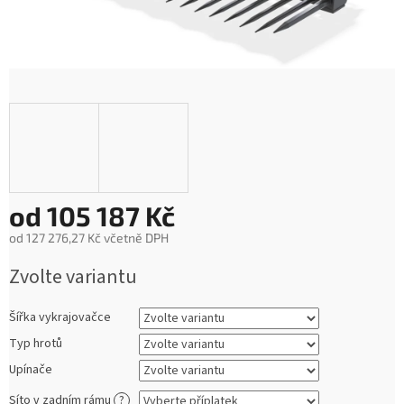
od
105 187 Kč
od
127 276,27 Kč
včetně DPH
Měrná
Zvolte variantu
cena:
Šířka vykrajovačce
Typ hrotů
Upínače
Síto v zadním rámu
?