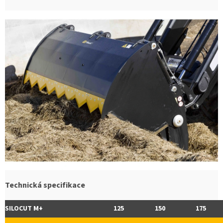
Technická specifikace
SILOCUT M+
125
150
175