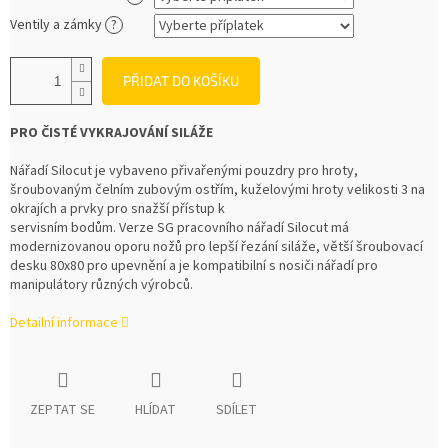
Ventily a zámky
?
PŘIDAT DO KOŠÍKU
PRO ČISTÉ VYKRAJOVÁNÍ SILÁŽE
Nářadí Silocut je vybaveno přivařenými pouzdry pro hroty,
šroubovaným čelním zubovým ostřím, kuželovými hroty velikosti 3 na
okrajích a prvky pro snažší přístup k
servisním bodům. Verze SG pracovního nářadí Silocut má
modernizovanou oporu nožů pro lepší řezání siláže, větší šroubovací
desku 80x80 pro upevnění a je kompatibilní s nosiči nářadí pro
manipulátory různých výrobců.
Detailní informace
ZEPTAT SE
HLÍDAT
SDÍLET