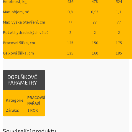
Hmotnost, kg
436
478
524
3
Max. objem, m
0,8
0,95
1,1
Max. výška otevření, cm
77
77
77
Počet hydraulických válců
2
2
2
Pracovní šířka, cm
125
150
175
Celková šířka, cm
135
160
185
DOPLŇKOVÉ
PARAMETRY
PRACOVNÍ
Kategorie
:
NÁŘADÍ
Záruka
:
1 ROK
Související produkty