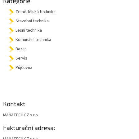
Kategorie
t
Zemědělská technika
í
Stavební technika
Lesní technika
Komunální technika
Bazar
Servis
Půjčovna
Kontakt
MANATECH CZ s.r.o.
Fakturační adresa:
MANATECH CZ s.r.o.