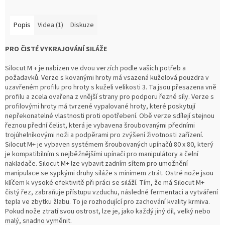
Popis
Videa (1)
Diskuze
PRO ČISTÉ VYKRAJOVÁNÍ SILÁŽE
Silocut M + je nabízen ve dvou verzích podle vašich potřeb a
požadavků. Verze s kovanými hroty má vsazená kuželová pouzdra v
uzavřeném profilu pro hroty s kuželi velikosti 3. Ta jsou přesazena vně
profilu a zcela ovařena z vnější strany pro podporu řezné síly. Verze s
profilovými hroty má tvrzené vypalované hroty, které poskytují
nepřekonatelné vlastnosti proti opotřebení. Obě verze sdílejí stejnou
řeznou přední čelist, která je vybavena šroubovanými předními
trojúhelníkovými noži a podpěrami pro zvýšení životnosti zařízení.
Silocut M+ je vybaven systémem šroubovaných upínačů 80 x 80, který
je kompatibilním s nejběžnějšími upínači pro manipulátory a čelní
nakladače. Silocut M+ lze vybavit zadním sítem pro umožnění
manipulace se sypkými druhy siláže s minimem ztrát. Ostré nože jsou
klíčem k vysoké efektivitě při práci se siláží. Tím, že má Silocut M+
čistý řez, zabraňuje přístupu vzduchu, následné fermentaci a vytváření
tepla ve zbytku žlabu. To je rozhodující pro zachování kvality krmiva.
Pokud nože ztratí svou ostrost, lze je, jako každý jiný díl, velký nebo
malý, snadno vyměnit.