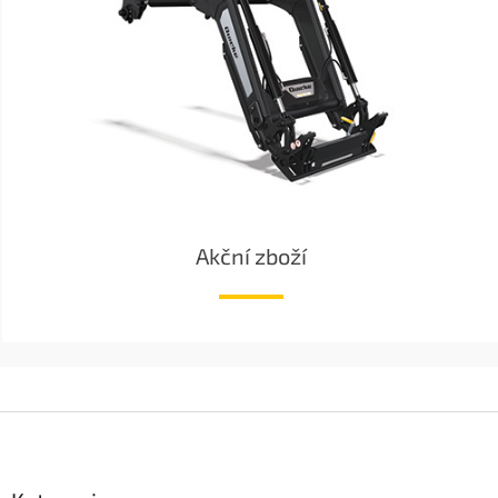
Akční zboží
Z
á
p
a