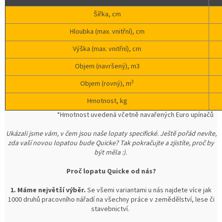
Šířka, cm
Hloubka (max. vnitřní), cm
Výška (max. vnitřní), cm
Objem (navršený), m3
3
Objem (rovný), m
Hmotnost, kg
*Hmotnost uvedená včetně navařených Euro upínačů
Ukázali jsme vám, v čem jsou naše lopaty specifické. Ještě pořád nevíte,
zda vaší novou lopatou bude Quicke? Tak pokračujte a zjistíte, proč by
být měla :).
Proč lopatu Quicke od nás?
1. Máme největší výběr.
Se všemi variantami u nás najdete více jak
1000 druhů pracovního nářadí na všechny práce v zemědělství, lese či
stavebnictví.