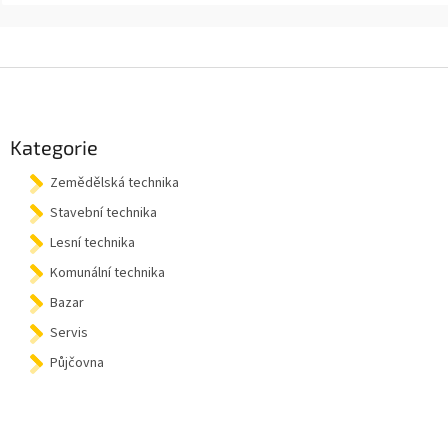
Z
á
p
a
Kategorie
t
Zemědělská technika
í
Stavební technika
Lesní technika
Komunální technika
Bazar
Servis
Půjčovna