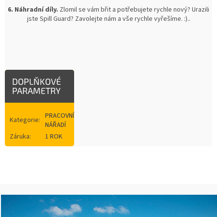
6. Náhradní díly.
Zlomil se vám břit a potřebujete rychle nový? Urazili
jste Spill Guard? Zavolejte nám a vše rychle vyřešíme. :)..
DOPLŇKOVÉ
PARAMETRY
PRACOVNÍ
Kategorie
:
NÁŘADÍ
Záruka
:
1 ROK