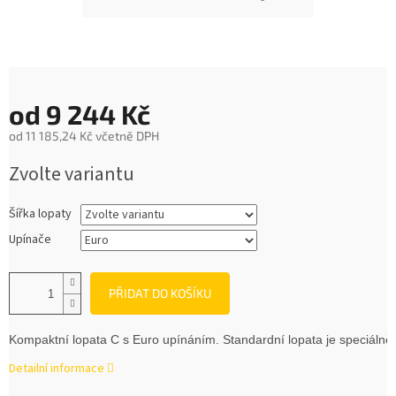
od
9 244 Kč
od
11 185,24 Kč
včetně DPH
Měrná
Zvolte variantu
cena:
Šířka lopaty
Upínače
PŘIDAT DO KOŠÍKU
Kompaktní lopata C s Euro upínáním. Standardní lopata je speciáln
Detailní informace