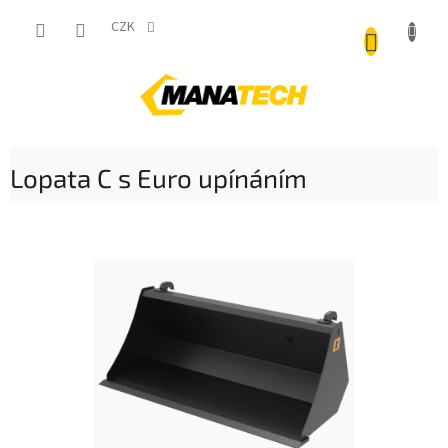
Přejít
NÁKUP
na
CZK
obsah
KOŠÍK
Lopata C s Euro upínáním