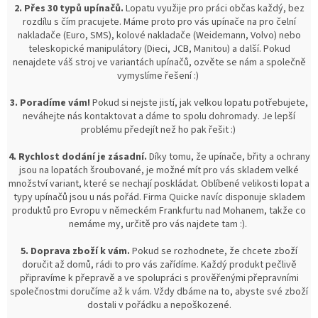
2. Přes 30 typů upínačů.
Lopatu využije pro práci občas každý, bez
rozdílu s čím pracujete. Máme proto pro vás upínače na pro čelní
nakladače (Euro, SMS), kolové nakladače (Weidemann, Volvo) nebo
teleskopické manipulátory (Dieci, JCB, Manitou) a další. Pokud
nenajdete váš stroj ve variantách upínačů, ozvěte se nám a společně
vymyslíme řešení :)
3. Poradíme vám!
Pokud si nejste jistí, jak velkou lopatu potřebujete,
neváhejte nás kontaktovat a dáme to spolu dohromady. Je lepší
problému předejít než ho pak řešit :)
4. Rychlost dodání je zásadní.
Díky tomu, že upínače, břity a ochrany
jsou na lopatách šroubované, je možné mít pro vás skladem velké
množství variant, které se nechají poskládat. Oblíbené velikosti lopat a
typy upínačů jsou u nás pořád. Firma Quicke navíc disponuje skladem
produktů pro Evropu v německém Frankfurtu nad Mohanem, takže co
nemáme my, určitě pro vás najdete tam :).
5. Doprava zboží k vám.
Pokud se rozhodnete, že chcete zboží
doručit až domů, rádi to pro vás zařídíme. Každý produkt pečlivě
připravíme k přepravě a ve spolupráci s prověřenými přepravními
společnostmi doručíme až k vám. Vždy dbáme na to, abyste své zboží
dostali v pořádku a nepoškozené.