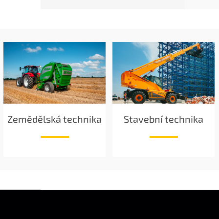
Zemědělská technika
Stavební technika
Z
Á
P