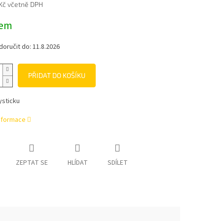
 Kč včetně DPH
dem
oručit do:
11.8.2026
PŘIDAT DO KOŠÍKU
ysticku
informace
ZEPTAT SE
HLÍDAT
SDÍLET