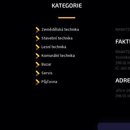
A
KATEGORIE
T
Í
Zemědělská technika
MANATEC
Stavební technika
FAKT
Lesní technika
MANATEC
Komunální technika
Vosmiko
396 01 
Bazar
IČ: 260 
Servis
ADRE
Půjčovna
Jiřice 2
396 01 