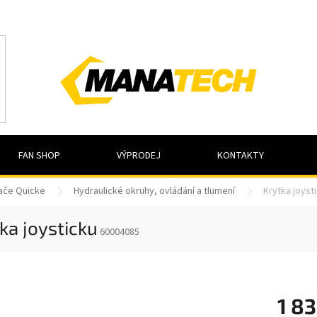
FAN SHOP
VÝPRODEJ
KONTAKTY
dače Quicke
Hydraulické okruhy, ovládání a tlumení
Krytka joyst
ka joysticku
60004085
1 83