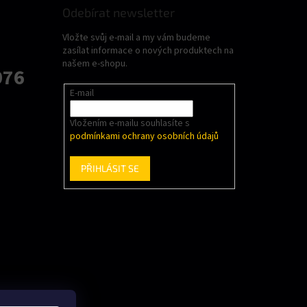
Odebírat newsletter
Vložte svůj e-mail a my vám budeme
zasílat informace o nových produktech na
našem e-shopu.
076
E-mail
Vložením e-mailu souhlasíte s
podmínkami ochrany osobních údajů
PŘIHLÁSIT SE