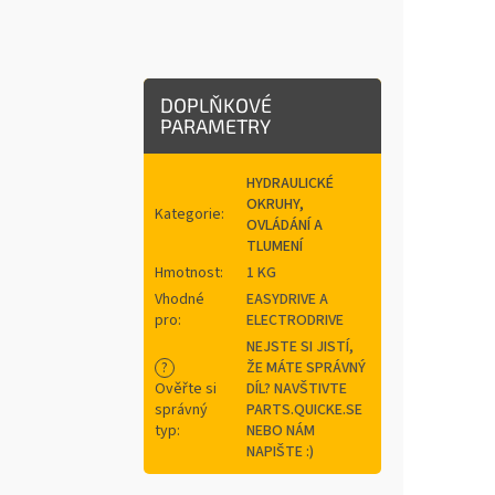
DOPLŇKOVÉ
PARAMETRY
HYDRAULICKÉ
OKRUHY,
Kategorie
:
OVLÁDÁNÍ A
TLUMENÍ
Hmotnost
:
1 KG
Vhodné
EASYDRIVE A
pro
:
ELECTRODRIVE
NEJSTE SI JISTÍ,
?
ŽE MÁTE SPRÁVNÝ
Ověřte si
DÍL? NAVŠTIVTE
správný
PARTS.QUICKE.SE
typ
:
NEBO NÁM
NAPIŠTE :)