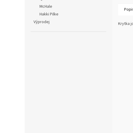
McHale
Popi
Hakki Pilke
Výprodej
Krytka j