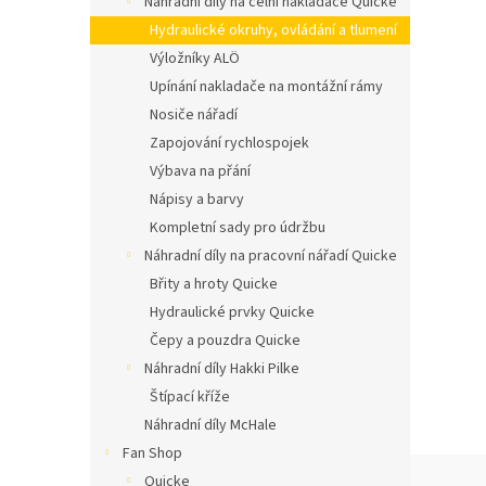
Náhradní díly na čelní nakladače Quicke
n
í
Hydraulické okruhy, ovládání a tlumení
p
Výložníky ALÖ
a
Upínání nakladače na montážní rámy
n
Nosiče nářadí
e
Zapojování rychlospojek
l
Výbava na přání
Nápisy a barvy
Kompletní sady pro údržbu
Náhradní díly na pracovní nářadí Quicke
Břity a hroty Quicke
Hydraulické prvky Quicke
Čepy a pouzdra Quicke
Náhradní díly Hakki Pilke
Štípací kříže
Náhradní díly McHale
Fan Shop
Quicke