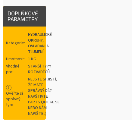
DOPLŇKOVÉ
PARAMETRY
HYDRAULICKÉ
OKRUHY,
Kategorie
:
OVLÁDÁNÍ A
TLUMENÍ
Hmotnost
:
1 KG
Vhodné
STARŠÍ TYPY
pro
:
ROZVADĚČŮ
NEJSTE SI JISTÍ,
ŽE MÁTE
?
SPRÁVNÝ DÍL?
Ověřte si
NAVŠTIVTE
správný
PARTS.QUICKE.SE
typ
:
NEBO NÁM
NAPIŠTE :)