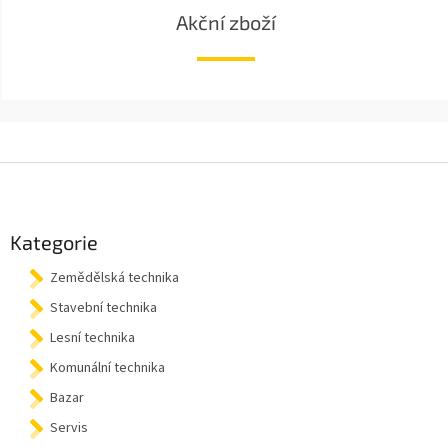
Akční zboží
Z
á
p
a
Kategorie
t
Zemědělská technika
í
Stavební technika
Lesní technika
Komunální technika
Bazar
Servis