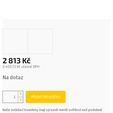
2 813 Kč
3 403,73 Kč včetně DPH
Měrná
Na dotaz
cena:
PŘIDAT DO KOŠÍKU
Naše ovládací bowdeny mají výrazně menší světlost než podobné