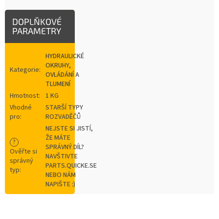
DOPLŇKOVÉ
PARAMETRY
HYDRAULICKÉ
OKRUHY,
Kategorie
:
OVLÁDÁNÍ A
TLUMENÍ
Hmotnost
:
1 KG
Vhodné
STARŠÍ TYPY
pro
:
ROZVADĚČŮ
NEJSTE SI JISTÍ,
ŽE MÁTE
?
SPRÁVNÝ DÍL?
Ověřte si
NAVŠTIVTE
správný
PARTS.QUICKE.SE
typ
:
NEBO NÁM
NAPIŠTE :)