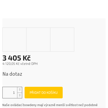
3 405 Kč
4 120,05 Kč včetně DPH
Měrná
Na dotaz
cena:
PŘIDAT DO KOŠÍKU
Naše ovládací bowdeny mají výrazně menší světlost než podobné