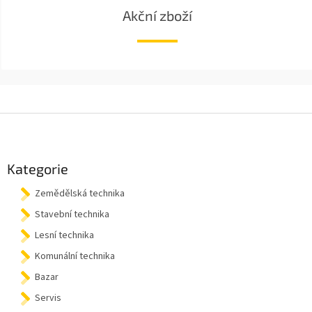
Akční zboží
Z
á
p
a
Kategorie
t
Zemědělská technika
í
Stavební technika
Lesní technika
Komunální technika
Bazar
Servis