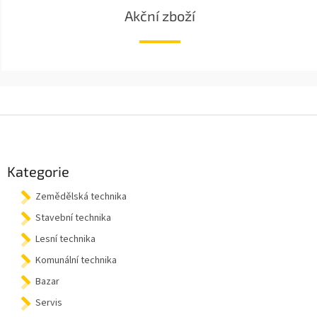
Akční zboží
Z
á
p
a
Kategorie
t
Zemědělská technika
í
Stavební technika
Lesní technika
Komunální technika
Bazar
Servis