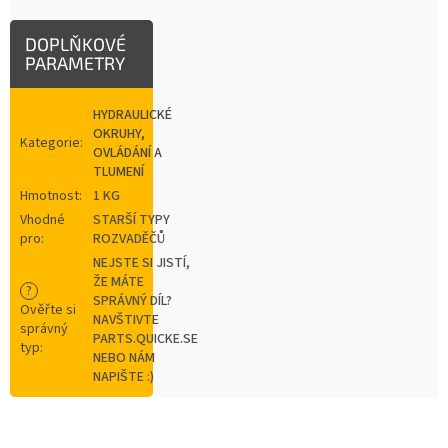
DOPLŇKOVÉ
PARAMETRY
HYDRAULICKÉ
OKRUHY,
Kategorie
:
OVLÁDÁNÍ A
TLUMENÍ
Hmotnost
:
1 KG
Vhodné
STARŠÍ TYPY
pro
:
ROZVADĚČŮ
NEJSTE SI JISTÍ,
ŽE MÁTE
?
SPRÁVNÝ DÍL?
Ověřte si
NAVŠTIVTE
správný
PARTS.QUICKE.SE
typ
:
NEBO NÁM
NAPIŠTE :)