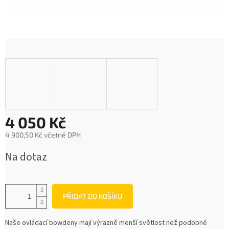
4 050 Kč
4 900,50 Kč včetně DPH
Měrná
Na dotaz
cena:
PŘIDAT DO KOŠÍKU
Naše ovládací bowdeny mají výrazně menší světlost než podobné