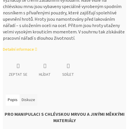
Vyznačují se třemi zásadními výhodami: Naše vidle na
chlévskou mrvu jsou vybaveny speciálně vyrobeným spodním
nosníkem s přivařenými pouzdry, které zajišťují spolehlivé
upevnění hrotů. Hroty jsou namontovány před lakováním
nářadí – s uložením oceli na ocel. Přitom jsou hroty utaženy
velmi vysokým krouticím momentem. V souhrnu tak získáváte
pracovní nářadí s dlouhou životností.
Detailní informace
ZEPTAT SE
HLÍDAT
SDÍLET
Popis
Diskuze
PRO MANIPULACI S CHLÉVSKOU MRVOU A JINÝMI MĚKKÝMI
MATERIÁLY