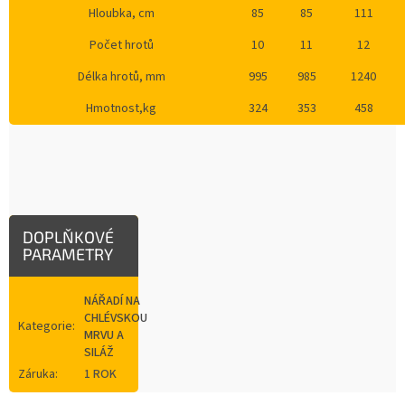
Hloubka, cm
85
85
111
Počet hrotů
10
11
12
Délka hrotů, mm
995
985
1240
Hmotnost,kg
324
353
458
DOPLŇKOVÉ
PARAMETRY
NÁŘADÍ NA
CHLÉVSKOU
Kategorie
:
MRVU A
SILÁŽ
Záruka
:
1 ROK