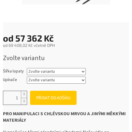
od
57 362 Kč
od
69 408,02 Kč
včetně DPH
Měrná
Zvolte variantu
cena:
Šířka lopaty
Upínače
PŘIDAT DO KOŠÍKU
PRO MANIPULACI S CHLÉVSKOU MRVOU A JINÝMI MĚKKÝMI
MATERIÁLY