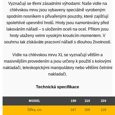
Vyznačují se třemi zásadními výhodami: Naše vidle na
chlévskou mrvu jsou vybaveny speciálně vyrobeným
spodním nosníkem s přivařenými pouzdry, které zajišťují
spolehlivé upevnění hrotů. Hroty jsou namontovány před
lakováním nářadí – s uložením oceli na ocel. Přitom jsou
hroty utaženy velmi vysokým krouticím momentem. V
souhrnu tak získáváte pracovní nářadí s dlouhou životností.
Vidle na chlévskou mrvu XL se vyznačují větším a
masivnějším provedením a jsou určeny k použití s kolovými
nakladači, teleskopickými manipulátory nebo většími čelními
nakladači.
Technická specifikace
MODEL
190
210
230
Šířka, cm
187
209
229