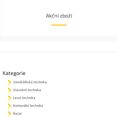
Akční zboží
Z
á
p
a
Kategorie
t
Zemědělská technika
í
Stavební technika
Lesní technika
Komunální technika
Bazar