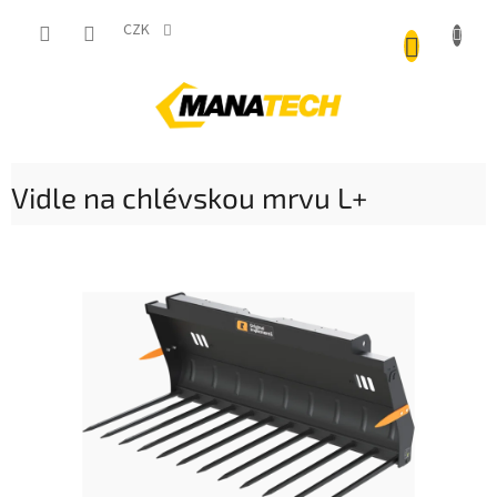
Přejít
NÁKUP
na
CZK
obsah
KOŠÍK
Vidle na chlévskou mrvu L+