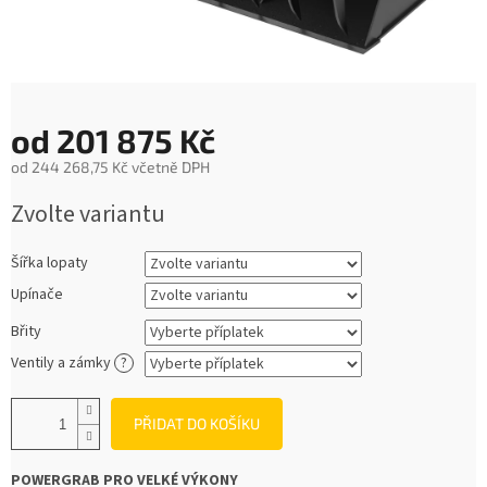
od
201 875 Kč
od
244 268,75 Kč
včetně DPH
Měrná
Zvolte variantu
cena:
Šířka lopaty
Upínače
Břity
Ventily a zámky
?
PŘIDAT DO KOŠÍKU
POWERGRAB PRO VELKÉ VÝKONY