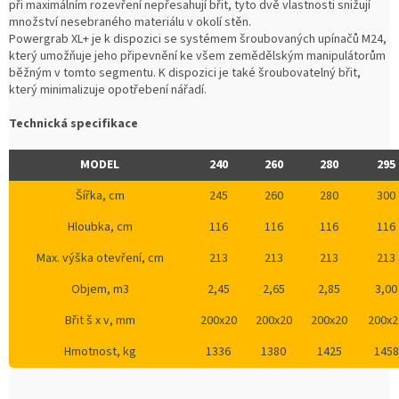
při maximálním rozevření nepřesahují břit, tyto dvě vlastnosti snižují
množství nesebraného materiálu v okolí stěn.
Powergrab XL+ je k dispozici se systémem šroubovaných upínačů M24,
který umožňuje jeho připevnění ke všem zemědělským manipulátorům
běžným v tomto segmentu. K dispozici je také šroubovatelný břit,
který minimalizuje opotřebení nářadí.
Technická specifikace
MODEL
240
260
280
295
Šířka, cm
245
260
280
300
Hloubka, cm
116
116
116
116
Max. výška otevření, cm
213
213
213
213
Objem, m3
2,45
2,65
2,85
3,00
Břit š x v, mm
200x20
200x20
200x20
200x2
Hmotnost, kg
1336
1380
1425
1458