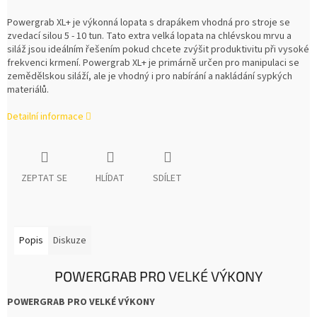
Powergrab XL+ je výkonná lopata s drapákem vhodná pro stroje se
zvedací silou 5 - 10 tun. Tato extra velká lopata na chlévskou mrvu a
siláž jsou ideálním řešením pokud chcete zvýšit produktivitu při vysoké
frekvenci krmení. Powergrab XL+ je primárně určen pro manipulaci se
zemědělskou siláží, ale je vhodný i pro nabírání a nakládání sypkých
materiálů.
Detailní informace
ZEPTAT SE
HLÍDAT
SDÍLET
Popis
Diskuze
POWERGRAB PRO VELKÉ VÝKONY
POWERGRAB PRO VELKÉ VÝKONY