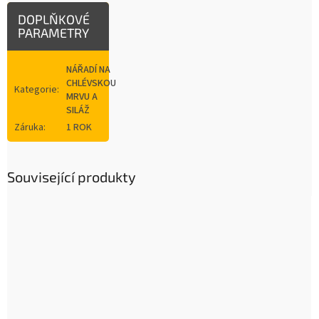
DOPLŇKOVÉ
PARAMETRY
NÁŘADÍ NA
CHLÉVSKOU
Kategorie
:
MRVU A
SILÁŽ
Záruka
:
1 ROK
Související produkty