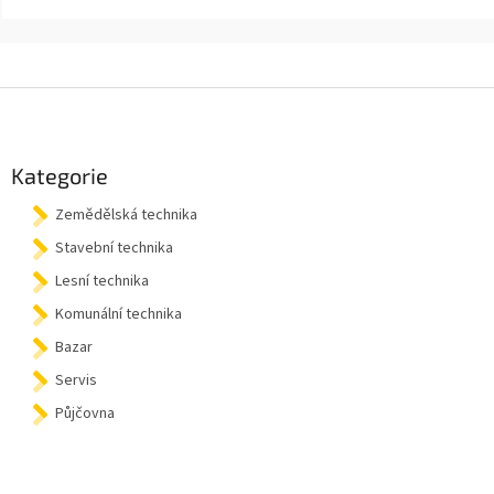
Z
á
p
a
Kategorie
t
Zemědělská technika
í
Stavební technika
Lesní technika
Komunální technika
Bazar
Servis
Půjčovna