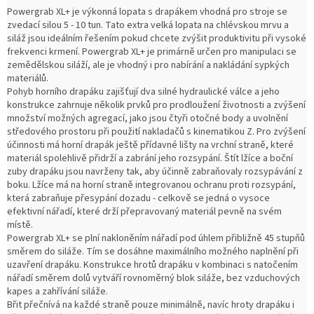
Powergrab XL+ je výkonná lopata s drapákem vhodná pro stroje se
zvedací silou 5 - 10 tun. Tato extra velká lopata na chlévskou mrvu a
siláž jsou ideálním řešením pokud chcete zvýšit produktivitu při vysoké
frekvenci krmení. Powergrab XL+ je primárně určen pro manipulaci se
zemědělskou siláží, ale je vhodný i pro nabírání a nakládání sypkých
materiálů.
Pohyb horního drapáku zajišťují dva silné hydraulické válce a jeho
konstrukce zahrnuje několik prvků pro prodloužení životnosti a zvýšení
množství možných agregací, jako jsou čtyři otočné body a uvolnění
středového prostoru při použití nakladačů s kinematikou Z. Pro zvýšení
účinnosti má horní drapák ještě přídavné lišty na vrchní straně, které
materiál spolehlivě přidrží a zabrání jeho rozsypání. Štít lžíce a boční
zuby drapáku jsou navrženy tak, aby účinně zabraňovaly rozsypávání z
boku. Lžíce má na horní straně integrovanou ochranu proti rozsypání,
která zabraňuje přesypání dozadu - celkově se jedná o vysoce
efektivní nářadí, které drží přepravovaný materiál pevně na svém
místě.
Powergrab XL+ se plní nakloněním nářadí pod úhlem přibližně 45 stupňů
směrem do siláže. Tím se dosáhne maximálního možného naplnění při
uzavření drapáku. Konstrukce hrotů drapáku v kombinaci s natočením
nářadí směrem dolů vytváří rovnoměrný blok siláže, bez vzduchových
kapes a zahřívání siláže.
Břit přečnívá na každé straně pouze minimálně, navíc hroty drapáku i