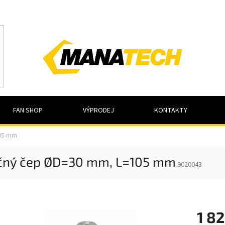
FAN SHOP
VÝPRODEJ
KONTAKTY
05 mm
čný čep ØD=30 mm, L=105 mm
9020043
1 82