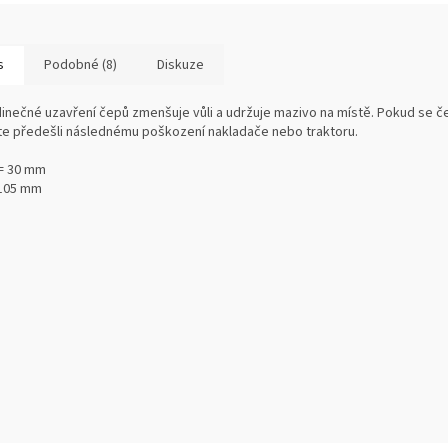
s
Podobné (8)
Diskuze
dinečné uzavření čepů zmenšuje vůli a udržuje mazivo na místě. Pokud se 
ste předešli následnému poškození nakladače nebo traktoru.
= 30 mm
 105 mm