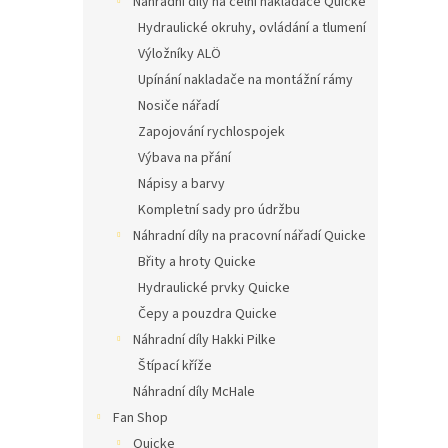
Náhradní díly na čelní nakladače Quicke
n
í
Hydraulické okruhy, ovládání a tlumení
p
Výložníky ALÖ
a
Upínání nakladače na montážní rámy
n
Nosiče nářadí
e
Zapojování rychlospojek
l
Výbava na přání
Nápisy a barvy
Kompletní sady pro údržbu
Náhradní díly na pracovní nářadí Quicke
Břity a hroty Quicke
Hydraulické prvky Quicke
Čepy a pouzdra Quicke
Náhradní díly Hakki Pilke
Štípací kříže
Náhradní díly McHale
Fan Shop
Quicke