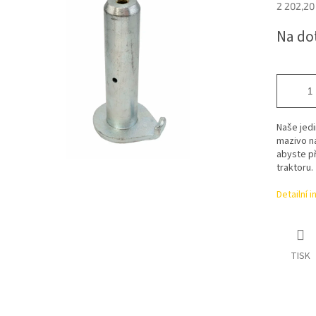
2 202,20
Měrná
Na do
cena:
Naše jedi
mazivo n
abyste p
traktoru.
Detailní 
TISK