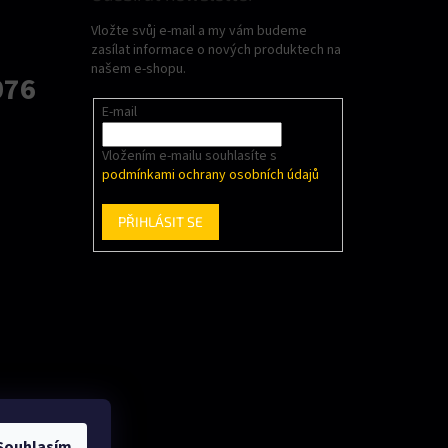
Vložte svůj e-mail a my vám budeme
zasílat informace o nových produktech na
našem e-shopu.
076
E-mail
Vložením e-mailu souhlasíte s
podmínkami ochrany osobních údajů
PŘIHLÁSIT SE
Souhlasím