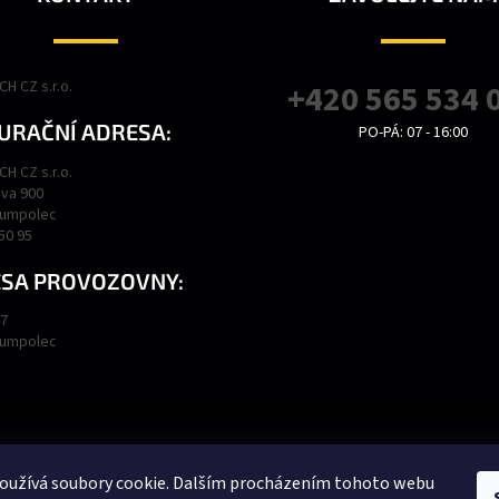
H CZ s.r.o.
+420 565 534 
URAČNÍ ADRESA:
PO-PÁ: 07 - 16:00
H CZ s.r.o.
va 900
Humpolec
450 95
SA PROVOZOVNY:
47
Humpolec
Podmínky ochrany osobních údajů
Obchodní podmínky
oužívá soubory cookie. Dalším procházením tohoto webu