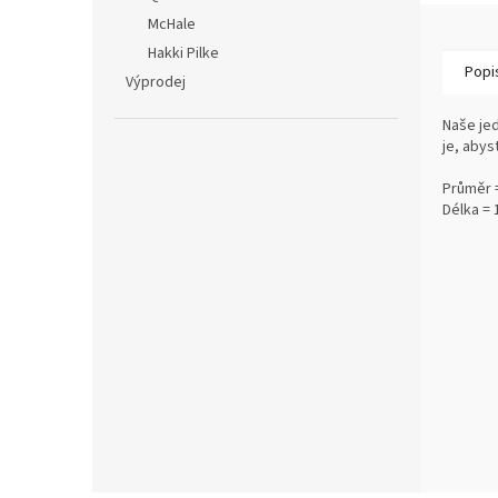
McHale
Hakki Pilke
Popi
Výprodej
Naše je
je, aby
Průměr 
Délka =