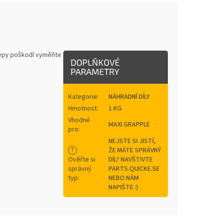
čepy poškodí vyměňte
DOPLŇKOVÉ
PARAMETRY
Kategorie
:
NÁHRADNÍ DÍLY
Hmotnost
:
1 KG
Vhodné
MAXI GRAPPLE
pro
:
NEJSTE SI JISTÍ,
?
ŽE MÁTE SPRÁVNÝ
Ověřte si
DÍL? NAVŠTIVTE
správný
PARTS.QUICKE.SE
typ
:
NEBO NÁM
NAPIŠTE :)