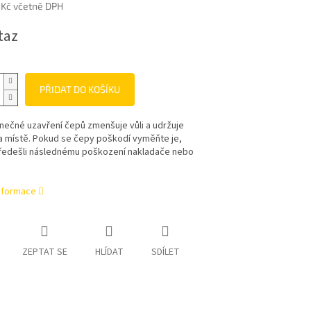
 Kč včetně DPH
taz
PŘIDAT DO KOŠÍKU
nečné uzavření čepů zmenšuje vůli a udržuje
a místě. Pokud se čepy poškodí vyměňte je,
ředešli následnému poškození nakladače nebo
informace
ZEPTAT SE
HLÍDAT
SDÍLET