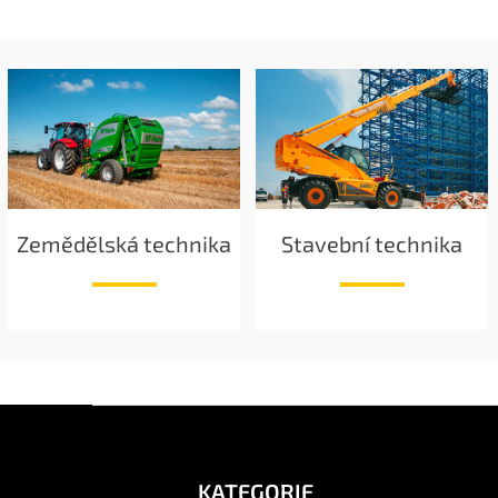
Zemědělská technika
Stavební technika
Z
Á
P
A
KATEGORIE