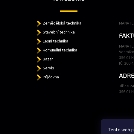
T
Í
Zemědělská technika
MANATEC
Stavební technika
FAKT
Lesní technika
MANATEC
Komunální technika
Vosmiko
396 01 
Bazar
IČ: 260 
Servis
ADRE
Půjčovna
Jiřice 2
396 01 
Tento web p