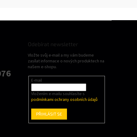
Odebírat newsletter
Vložte svůj e-mail a my vám budeme
zasílat informace o nových produktech na
našem e-shopu.
076
E-mail
Vložením e-mailu souhlasíte s
podmínkami ochrany osobních údajů
PŘIHLÁSIT SE