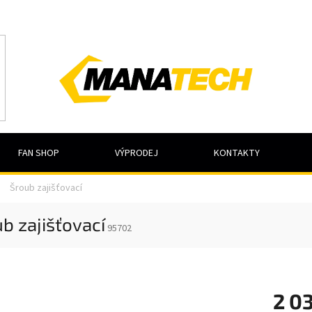
FAN SHOP
VÝPRODEJ
KONTAKTY
Šroub zajišťovací
b zajišťovací
95702
2 0