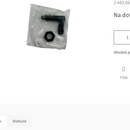
2 463,56
Měrná
Na do
cena:
Vhodné pr
TISK
s
Diskuze