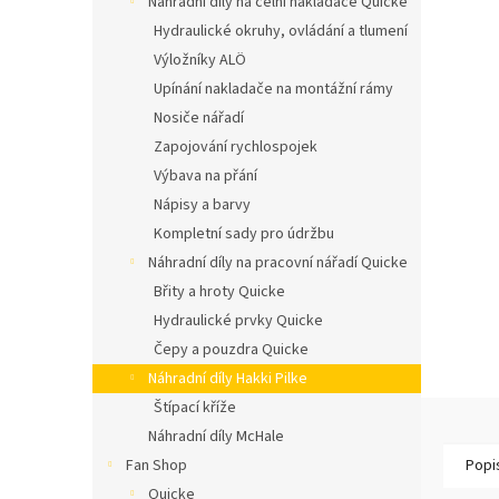
Náhradní díly na čelní nakladače Quicke
n
í
Hydraulické okruhy, ovládání a tlumení
p
Výložníky ALÖ
a
Upínání nakladače na montážní rámy
n
Nosiče nářadí
e
Zapojování rychlospojek
l
Výbava na přání
Nápisy a barvy
Kompletní sady pro údržbu
Náhradní díly na pracovní nářadí Quicke
Břity a hroty Quicke
Hydraulické prvky Quicke
Čepy a pouzdra Quicke
Náhradní díly Hakki Pilke
Štípací kříže
Náhradní díly McHale
Fan Shop
Popi
Quicke