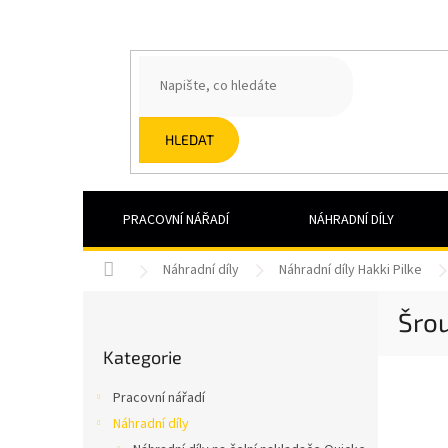
Přejít
na
obsah
HLEDAT
PRACOVNÍ NÁŘADÍ
NÁHRADNÍ DÍLY
Domů
Náhradní díly
Náhradní díly Hakki Pilke
P
Šrou
o
Přeskočit
s
Kategorie
kategorie
t
r
Pracovní nářadí
a
Náhradní díly
n