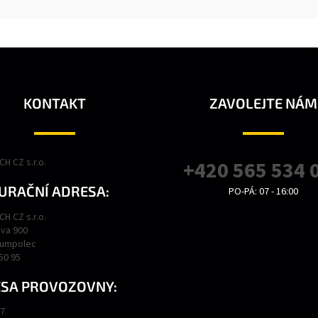
KONTAKT
ZAVOLEJTE NÁM
H CZ s.r.o.
+420 565 534 
URAČNÍ ADRESA:
PO-PÁ: 07 - 16:00
H CZ s.r.o.
va 900
Humpolec
450 95
SA PROVOZOVNY:
47