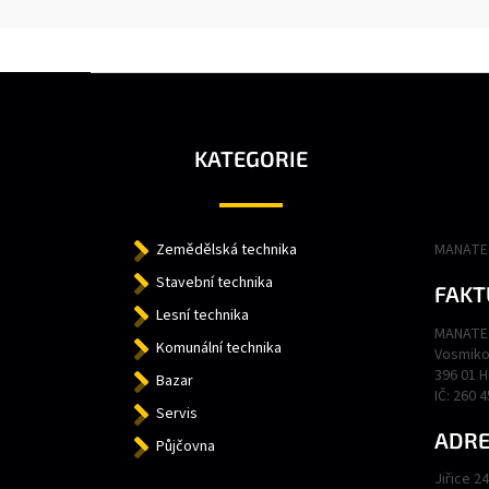
Z
Á
P
A
KATEGORIE
T
Í
Zemědělská technika
MANATEC
Stavební technika
FAKT
Lesní technika
MANATEC
Komunální technika
Vosmiko
396 01 
Bazar
IČ: 260 
Servis
ADRE
Půjčovna
Jiřice 2