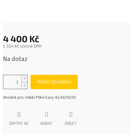
4 400 Kč
5 324 Kč včetně DPH
Měrná
Na dotaz
cena:
PŘIDAT DO KOŠÍKU
Vhodné pro: Hakki Pilke Easy 42/43/50/55
ZEPTAT SE
HLÍDAT
SDÍLET