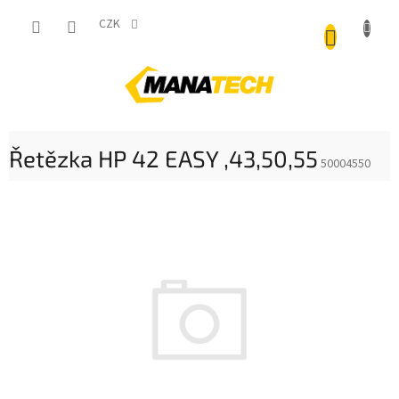
Přejít
NÁKUP
na
CZK
obsah
KOŠÍK
Řetězka HP 42 EASY ,43,50,55
50004550