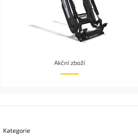
Akční zboží
Z
á
p
a
Kategorie
t