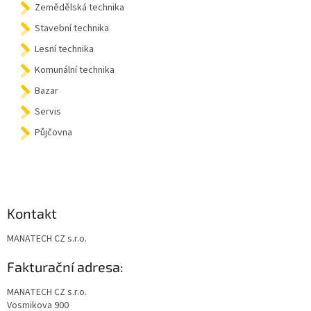
Zemědělská technika
í
Stavební technika
Lesní technika
Komunální technika
Bazar
Servis
Půjčovna
Kontakt
MANATECH CZ s.r.o.
Fakturační adresa:
MANATECH CZ s.r.o.
Vosmikova 900