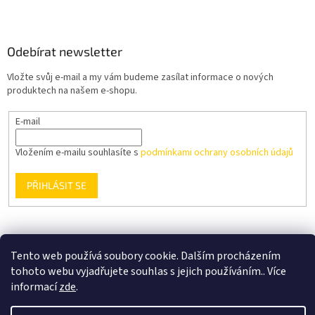
Odebírat newsletter
Vložte svůj e-mail a my vám budeme zasílat informace o nových
produktech na našem e-shopu.
E-mail
Vložením e-mailu souhlasíte s
podmínkami ochrany osobních údajů
PŘIHLÁSIT SE
Podmínky ochrany osobních údajů
Obchodní podmínky
Tento web používá soubory cookie. Dalším procházením
tohoto webu vyjadřujete souhlas s jejich používáním.. Více
informací
zde
.
Vytvořil Shoptet