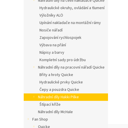
Náhradní díly na čelní nakladače Quicke
n
í
Hydraulické okruhy, ovládání a tlumení
p
Výložníky ALÖ
a
Upínání nakladače na montážní rámy
n
Nosiče nářadí
e
Zapojování rychlospojek
l
Výbava na přání
Nápisy a barvy
Kompletní sady pro údržbu
Náhradní díly na pracovní nářadí Quicke
Břity a hroty Quicke
Hydraulické prvky Quicke
Čepy a pouzdra Quicke
Náhradní díly Hakki Pilke
Štípací kříže
Náhradní díly McHale
Fan Shop
Quicke