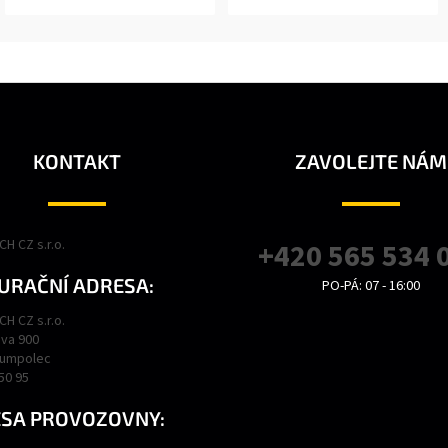
KONTAKT
ZAVOLEJTE NÁM
H CZ s.r.o.
+420 565 534 
URAČNÍ ADRESA:
PO-PÁ: 07 - 16:00
H CZ s.r.o.
va 900
Humpolec
450 95
SA PROVOZOVNY: