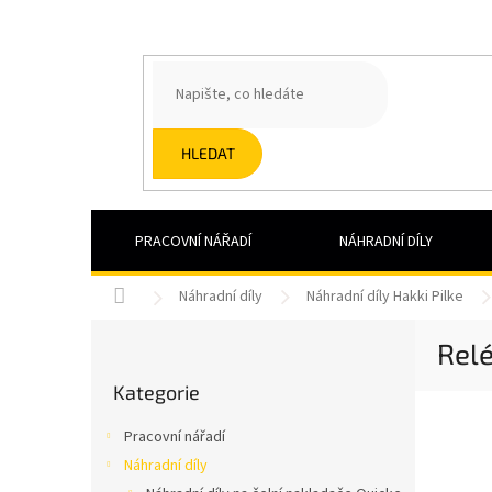
Přejít
na
obsah
HLEDAT
PRACOVNÍ NÁŘADÍ
NÁHRADNÍ DÍLY
Domů
Náhradní díly
Náhradní díly Hakki Pilke
P
Relé
o
Přeskočit
s
Kategorie
kategorie
t
r
Pracovní nářadí
a
Náhradní díly
n