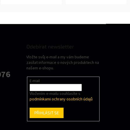
Odebírat newsletter
Vložte svůj e-mail a my vám budeme
zasílat informace o nových produktech na
našem e-shopu.
076
E-mail
Vložením e-mailu souhlasíte s
podmínkami ochrany osobních údajů
PŘIHLÁSIT SE