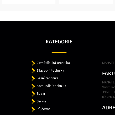
Z
Á
P
A
KATEGORIE
T
Í
Zemědělská technika
MANATEC
Stavební technika
FAKT
Lesní technika
MANATEC
Komunální technika
Vosmiko
396 01 
Bazar
IČ: 260 
Servis
ADRE
Půjčovna