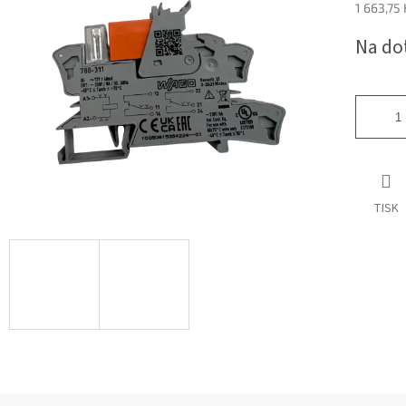
1 663,75
Měrná
Na do
cena:
TISK