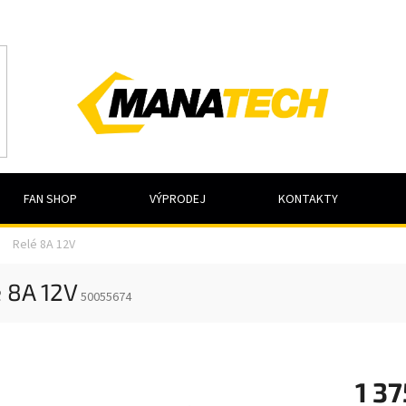
FAN SHOP
VÝPRODEJ
KONTAKTY
Relé 8A 12V
 8A 12V
50055674
1 37