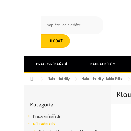
Přejít
na
obsah
HLEDAT
PRACOVNÍ NÁŘADÍ
NÁHRADNÍ DÍLY
Domů
Náhradní díly
Náhradní díly Hakki Pilke
P
Klou
o
Přeskočit
s
Kategorie
kategorie
t
r
Pracovní nářadí
a
Náhradní díly
n