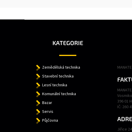
Z
Á
P
A
KATEGORIE
T
Í
Zemědělská technika
MANATEC
Stavební technika
FAKT
Lesní technika
MANATEC
Komunální technika
Vosmiko
396 01 
Bazar
IČ: 260 
Servis
ADRE
Půjčovna
Jiřice 2