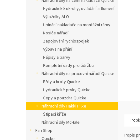
Náhradní díly na čelní nakladače Quicke
n
í
Hydraulické okruhy, ovládání a tlumení
p
Výložníky ALÖ
a
Upínání nakladače na montážní rámy
n
Nosiče nářadí
e
Zapojování rychlospojek
l
Výbava na přání
Nápisy a barvy
Kompletní sady pro údržbu
Náhradní díly na pracovní nářadí Quicke
Břity a hroty Quicke
Hydraulické prvky Quicke
Čepy a pouzdra Quicke
Náhradní díly Hakki Pilke
Štípací kříže
Popi
Náhradní díly McHale
Fan Shop
Popis p
Quicke