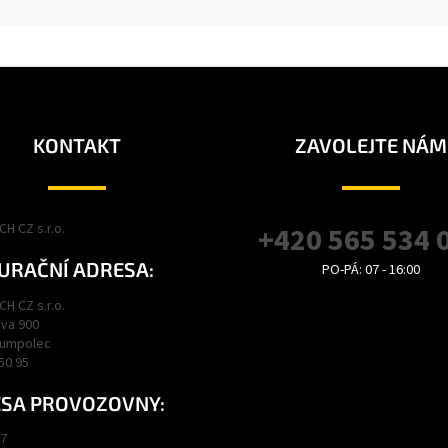
KONTAKT
ZAVOLEJTE NÁM
H CZ s.r.o.
+420 565 534 
URAČNÍ ADRESA:
PO-PÁ: 07 - 16:00
H CZ s.r.o.
va 900
Humpolec
450 95
SA PROVOZOVNY:
47