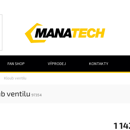
FAN SHOP
VÝPRODEJ
KONTAKTY
Kloub ventilu
b ventilu
97354
1 14