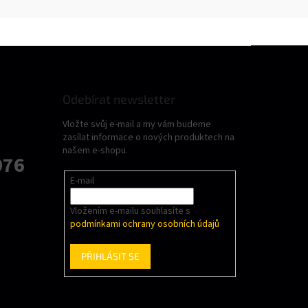
Odebírat newsletter
Vložte svůj e-mail a my vám budeme
zasílat informace o nových produktech na
našem e-shopu.
076
E-mail
Vložením e-mailu souhlasíte s
podmínkami ochrany osobních údajů
PŘIHLÁSIT SE