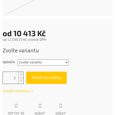
od
10 413 Kč
od
12 599,73 Kč
včetně DPH
Měrná
Zvolte variantu
cena:
Upínače
PŘIDAT DO KOŠÍKU
Detailní informace
ZEPTAT SE
HLÍDAT
SDÍLET