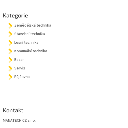
á
p
a
Kategorie
t
Zemědělská technika
í
Stavební technika
Lesní technika
Komunální technika
Bazar
Servis
Půjčovna
Kontakt
MANATECH CZ s.r.o.