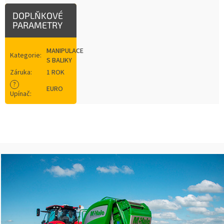
DOPLŇKOVÉ
PARAMETRY
MANIPULACE
Kategorie
:
S BALIKY
Záruka
:
1 ROK
?
EURO
Upínač
: