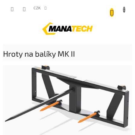
Přejít
NÁKUP
na
CZK
obsah
KOŠÍK
Hroty na balíky MK II