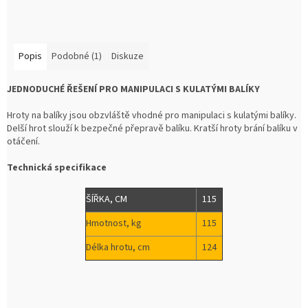
Popis
Podobné (1)
Diskuze
JEDNODUCHÉ ŘEŠENÍ PRO MANIPULACI S KULATÝMI BALÍKY
Hroty na balíky jsou obzvláště vhodné pro manipulaci s kulatými balíky.
Delší hrot slouží k bezpečné přepravě balíku. Kratší hroty brání balíku v
otáčení.
Technická specifikace
ŠÍŘKA, CM
115
Hmotnost, kg
115
Délka hrotu, cm
124