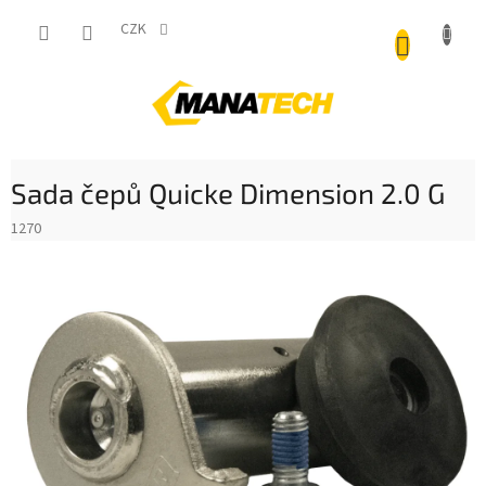
Přejít
NÁKUP
na
CZK
obsah
KOŠÍK
Sada čepů Quicke Dimension 2.0 G
1270