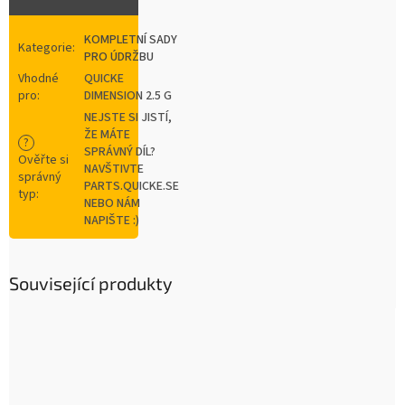
KOMPLETNÍ SADY
Kategorie
:
PRO ÚDRŽBU
Vhodné
QUICKE
pro
:
DIMENSION 2.5 G
NEJSTE SI JISTÍ,
ŽE MÁTE
?
SPRÁVNÝ DÍL?
Ověřte si
NAVŠTIVTE
správný
PARTS.QUICKE.SE
typ
:
NEBO NÁM
NAPIŠTE :)
Související produkty