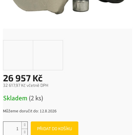
26 957 Kč
32 617,97 Kč včetně DPH
Měrná
Skladem
(2 ks)
cena:
Můžeme doručit do:
12.8.2026
PŘIDAT DO KOŠÍKU