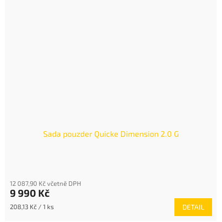
Sada pouzder Quicke Dimension 2.0 G
12 087,90 Kč včetně DPH
9 990 Kč
Měrná
208,13 Kč / 1 ks
DETAIL
cena: