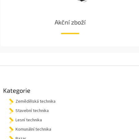
Akční zboží
Z
á
p
a
Kategorie
t
Zemědělská technika
í
Stavební technika
Lesní technika
Komunální technika
Bazar